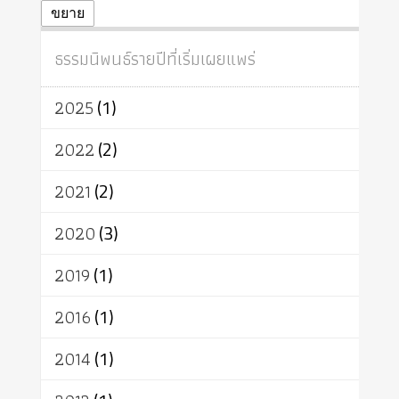
ปฏิจจสมุปบาท
ศีล
อุตสาหกรรม
ขยาย
สถาบันสงฆ์
ศาสนาประจำชาติ
ธรรมนิพนธ์รายปีที่เริ่มเผยแพร่
อินเดีย
ผู้บริโภค
ธรรมาธิปไตย
จักร
การแยกรัฐกับศาสนา
ธรรมชาติ
2025
(1)
เทคโนโลยี
คณะสงฆ์
การบวช
สิทธิ
พุทธบริษัท
เยาวชน
2022
(2)
อาสาฬหบูชา
พระเวท
มหายาน
2021
(2)
อัตถะ
วัตถุเสพ
วัฒนธรรม
เทวดา
ปราโมทย์
2020
(3)
2019
(1)
2016
(1)
2014
(1)