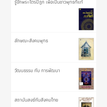
รู้จักพระไตรปิฎก เพื่อเป็นชาวพุทธที่แท้
ลักษณะสังคมพุทธ
วัฒนธรรม กับ การพัฒนา
สถาบันสงฆ์กับสังคมไทย