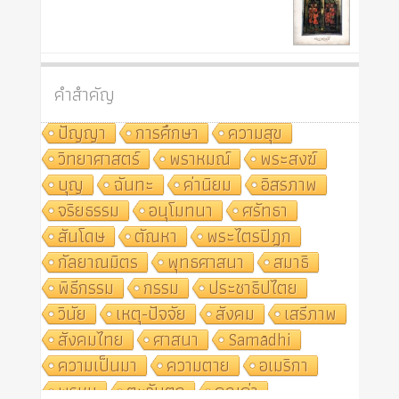
คำสำคัญ
ปัญญา
การศึกษา
ความสุข
วิทยาศาสตร์
พราหมณ์
พระสงฆ์
บุญ
ฉันทะ
ค่านิยม
อิสรภาพ
จริยธรรม
อนุโมทนา
ศรัทธา
สันโดษ
ตัณหา
พระไตรปิฎก
กัลยาณมิตร
พุทธศาสนา
สมาธิ
พิธีกรรม
กรรม
ประชาธิปไตย
วินัย
เหตุ-ปัจจัย
สังคม
เสรีภาพ
สังคมไทย
ศาสนา
Samādhi
ความเป็นมา
ความตาย
อเมริกา
พรหม
ตะวันตก
คุณค่า