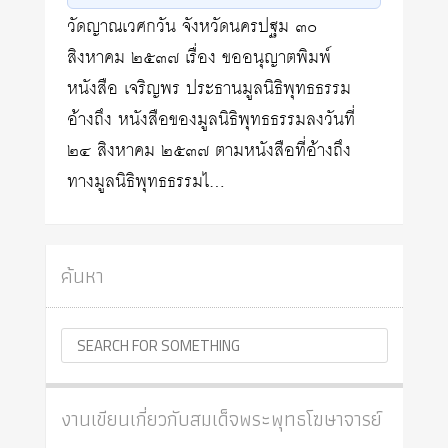
วัดญาณเวศกวัน จังหวัดนครปฐม ๓๐
สิงหาคม ๒๕๓๗ เรื่อง ขออนุญาตพิมพ์
หนังสือ เจริญพร ประธานมูลนิธิพุทธธรรม
อ้างถึง หนังสือของมูลนิธิพุทธธรรมลงวันที่
๒๔ สิงหาคม ๒๕๓๗ ตามหนังสือที่อ้างถึง
ทางมูลนิธิพุทธธรรมไ…
ค้นหา
งานเขียนเกี่ยวกับสมเด็จพระพุทธโฆษาจารย์