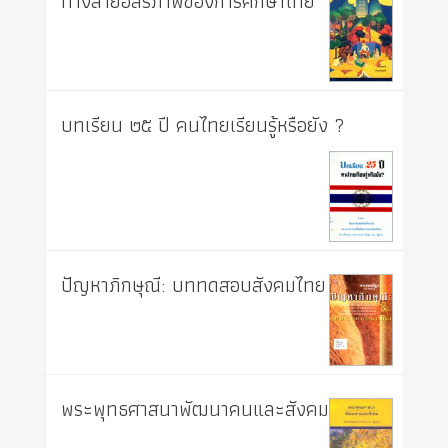
ทางสายอิสรภาพของการศึกษาไทย
บทเรียน ๒๕ ปี คนไทยเรียนรู้หรือยัง ?
ปัญหาภิกษุณี: บททดสอบสังคมไทย
พระพุทธศาสนาพัฒนาคนและสังคม