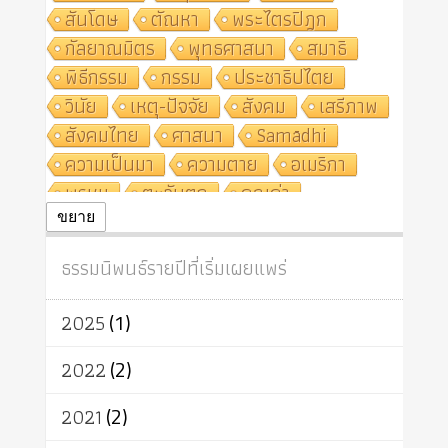
สันโดษ
ตัณหา
พระไตรปิฎก
กัลยาณมิตร
พุทธศาสนา
สมาธิ
พิธีกรรม
กรรม
ประชาธิปไตย
วินัย
เหตุ-ปัจจัย
สังคม
เสรีภาพ
สังคมไทย
ศาสนา
Samādhi
ความเป็นมา
ความตาย
อเมริกา
พรหม
ตะวันตก
คุณค่า
ปฏิจจสมุปบาท
ศีล
อุตสาหกรรม
ขยาย
สถาบันสงฆ์
ศาสนาประจำชาติ
ธรรมนิพนธ์รายปีที่เริ่มเผยแพร่
อินเดีย
ผู้บริโภค
ธรรมาธิปไตย
จักร
การแยกรัฐกับศาสนา
ธรรมชาติ
2025
(1)
เทคโนโลยี
คณะสงฆ์
การบวช
สิทธิ
พุทธบริษัท
เยาวชน
2022
(2)
อาสาฬหบูชา
พระเวท
มหายาน
2021
(2)
อัตถะ
วัตถุเสพ
วัฒนธรรม