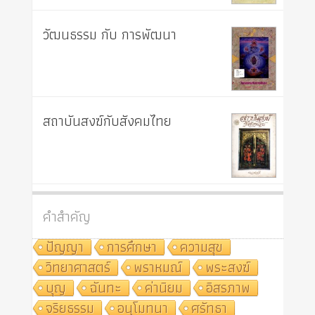
วัฒนธรรม กับ การพัฒนา
สถาบันสงฆ์กับสังคมไทย
คำสำคัญ
ปัญญา
การศึกษา
ความสุข
วิทยาศาสตร์
พราหมณ์
พระสงฆ์
บุญ
ฉันทะ
ค่านิยม
อิสรภาพ
จริยธรรม
อนุโมทนา
ศรัทธา