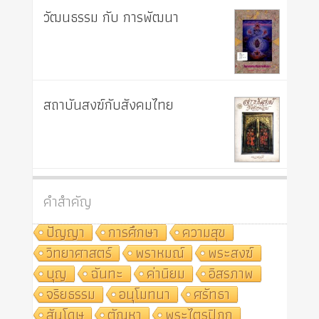
วัฒนธรรม กับ การพัฒนา
สถาบันสงฆ์กับสังคมไทย
คำสำคัญ
ปัญญา
การศึกษา
ความสุข
วิทยาศาสตร์
พราหมณ์
พระสงฆ์
บุญ
ฉันทะ
ค่านิยม
อิสรภาพ
จริยธรรม
อนุโมทนา
ศรัทธา
สันโดษ
ตัณหา
พระไตรปิฎก