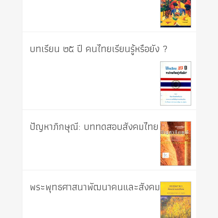
บทเรียน ๒๕ ปี คนไทยเรียนรู้หรือยัง ?
ปัญหาภิกษุณี: บททดสอบสังคมไทย
พระพุทธศาสนาพัฒนาคนและสังคม