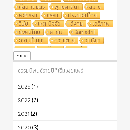
กัลยาณมิตร
พุทธศาสนา
สมาธิ
พิธีกรรม
กรรม
ประชาธิปไตย
วินัย
เหตุ-ปัจจัย
สังคม
เสรีภาพ
สังคมไทย
ศาสนา
Samādhi
ความเป็นมา
ความตาย
อเมริกา
พรหม
ตะวันตก
คุณค่า
ปฏิจจสมุปบาท
ศีล
อุตสาหกรรม
ขยาย
สถาบันสงฆ์
ศาสนาประจำชาติ
ธรรมนิพนธ์รายปีที่เริ่มเผยแพร่
อินเดีย
ผู้บริโภค
ธรรมาธิปไตย
จักร
การแยกรัฐกับศาสนา
ธรรมชาติ
2025
(1)
เทคโนโลยี
คณะสงฆ์
การบวช
สิทธิ
พุทธบริษัท
เยาวชน
2022
(2)
อาสาฬหบูชา
พระเวท
มหายาน
2021
(2)
อัตถะ
วัตถุเสพ
วัฒนธรรม
เทวดา
ปราโมทย์
2020
(3)