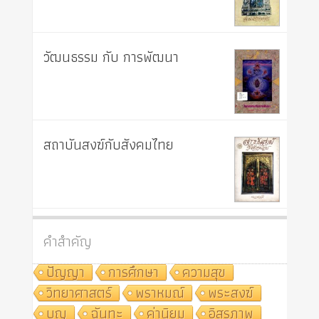
วัฒนธรรม กับ การพัฒนา
สถาบันสงฆ์กับสังคมไทย
คำสำคัญ
ปัญญา
การศึกษา
ความสุข
วิทยาศาสตร์
พราหมณ์
พระสงฆ์
บุญ
ฉันทะ
ค่านิยม
อิสรภาพ