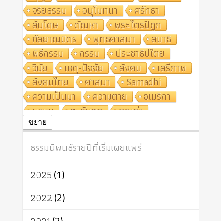
จริยธรรม
อนุโมทนา
ศรัทธา
สันโดษ
ตัณหา
พระไตรปิฎก
กัลยาณมิตร
พุทธศาสนา
สมาธิ
พิธีกรรม
กรรม
ประชาธิปไตย
วินัย
เหตุ-ปัจจัย
สังคม
เสรีภาพ
สังคมไทย
ศาสนา
Samādhi
ความเป็นมา
ความตาย
อเมริกา
พรหม
ตะวันตก
คุณค่า
ปฏิจจสมุปบาท
ศีล
อุตสาหกรรม
ขยาย
สถาบันสงฆ์
ศาสนาประจำชาติ
ธรรมนิพนธ์รายปีที่เริ่มเผยแพร่
อินเดีย
ผู้บริโภค
ธรรมาธิปไตย
จักร
การแยกรัฐกับศาสนา
ธรรมชาติ
2025
(1)
เทคโนโลยี
คณะสงฆ์
การบวช
สิทธิ
พุทธบริษัท
เยาวชน
2022
(2)
อาสาฬหบูชา
พระเวท
มหายาน
(2)