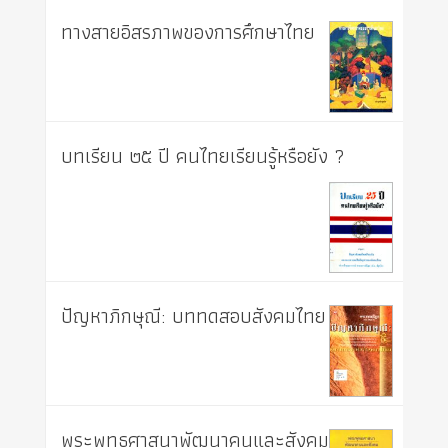
ทางสายอิสรภาพของการศึกษาไทย
บทเรียน ๒๕ ปี คนไทยเรียนรู้หรือยัง ?
ปัญหาภิกษุณี: บททดสอบสังคมไทย
พระพุทธศาสนาพัฒนาคนและสังคม