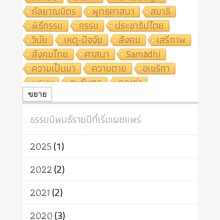
กัลยาณมิตร
พุทธศาสนา
สมาธิ
พิธีกรรม
กรรม
ประชาธิปไตย
วินัย
เหตุ-ปัจจัย
สังคม
เสรีภาพ
สังคมไทย
ศาสนา
Samādhi
ความเป็นมา
ความตาย
อเมริกา
พรหม
ตะวันตก
คุณค่า
ปฏิจจสมุปบาท
ศีล
อุตสาหกรรม
ขยาย
สถาบันสงฆ์
ศาสนาประจำชาติ
ธรรมนิพนธ์รายปีที่เริ่มเผยแพร่
อินเดีย
ผู้บริโภค
ธรรมาธิปไตย
จักร
การแยกรัฐกับศาสนา
ธรรมชาติ
2025
(1)
เทคโนโลยี
คณะสงฆ์
การบวช
สิทธิ
พุทธบริษัท
เยาวชน
2022
(2)
อาสาฬหบูชา
พระเวท
มหายาน
2021
(2)
อัตถะ
วัตถุเสพ
วัฒนธรรม
เทวดา
ปราโมทย์
2020
(3)