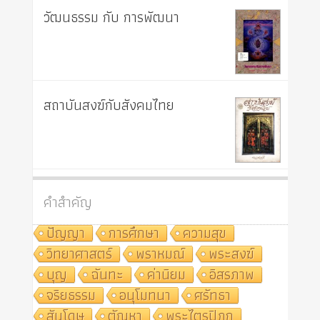
วัฒนธรรม กับ การพัฒนา
สถาบันสงฆ์กับสังคมไทย
คำสำคัญ
ปัญญา
การศึกษา
ความสุข
วิทยาศาสตร์
พราหมณ์
พระสงฆ์
บุญ
ฉันทะ
ค่านิยม
อิสรภาพ
จริยธรรม
อนุโมทนา
ศรัทธา
สันโดษ
ตัณหา
พระไตรปิฎก