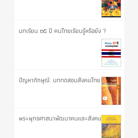
บทเรียน ๒๕ ปี คนไทยเรียนรู้หรือยัง ?
ปัญหาภิกษุณี: บททดสอบสังคมไทย
พระพุทธศาสนาพัฒนาคนและสังคม