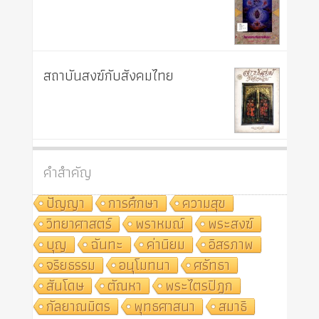
สถาบันสงฆ์กับสังคมไทย
คำสำคัญ
ปัญญา
การศึกษา
ความสุข
วิทยาศาสตร์
พราหมณ์
พระสงฆ์
บุญ
ฉันทะ
ค่านิยม
อิสรภาพ
จริยธรรม
อนุโมทนา
ศรัทธา
สันโดษ
ตัณหา
พระไตรปิฎก
กัลยาณมิตร
พุทธศาสนา
สมาธิ