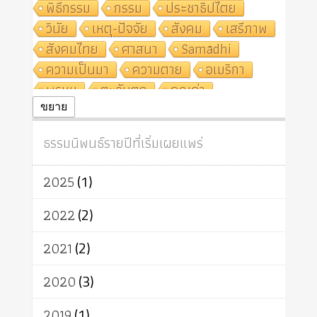
พิธีกรรม
กรรม
ประชาธิปไตย
วินัย
เหตุ-ปัจจัย
สังคม
เสรีภาพ
สังคมไทย
ศาสนา
Samādhi
ความเป็นมา
ความตาย
อเมริกา
พรหม
ตะวันตก
คุณค่า
ปฏิจจสมุปบาท
ศีล
อุตสาหกรรม
ขยาย
สถาบันสงฆ์
ศาสนาประจำชาติ
ธรรมนิพนธ์รายปีที่เริ่มเผยแพร่
อินเดีย
ผู้บริโภค
ธรรมาธิปไตย
จักร
การแยกรัฐกับศาสนา
ธรรมชาติ
2025
(1)
เทคโนโลยี
คณะสงฆ์
การบวช
สิทธิ
พุทธบริษัท
เยาวชน
2022
(2)
อาสาฬหบูชา
พระเวท
มหายาน
2021
(2)
อัตถะ
วัตถุเสพ
วัฒนธรรม
เทวดา
ปราโมทย์
2020
(3)
2019
(1)