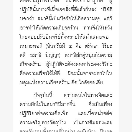
คือความรู้ทางปริยัติ ที่มาช่วยการปฏิบัติ ผู้
ปฏิบัตินั้นบางทีเมื่อเจอสิ่งที่ดีแล้วก็หลง ปริยัติ
บอกว่า สมาธินี้เป็นปัจจัยให้เกิดความสุข แต่ก็
อาจทำให้เกิดความเกียจคร้าน ท่านจึงให้ระวัง
โดยคอยปรับอินทรีย์ทั้งหลายให้สม่ำเสมอพอ
เหมาะพอดี
(
อินทรีย์มี ๕ คือ ศรัทธา วิริยะ
สติ สมาธิ ปัญญา
)
สมาธิเข้าคู่หนุนกับความ
เกียจคร้าน ผู้ปฏิบัติจะต้องคอยประคองวิริยะ
คือความเพียรไว้ให้ดี มิฉะนั้นอาจจะตกไปใน
หลุมแห่งความเกียจคร้าน คือ โกสัชชะเสีย
ปัจจุบันนี้ ความสนใจในทางจิตและ
ความฝักใฝ่ในสมาธิมีมากขึ้น ซึ่งเป็นเพียง
ปฏิกิริยาต่อความอืดเฟ้อ และเบื่อหน่ายต่อ
ความเจริญทางวัตถุบ้าง เป็นการชิมลองและ