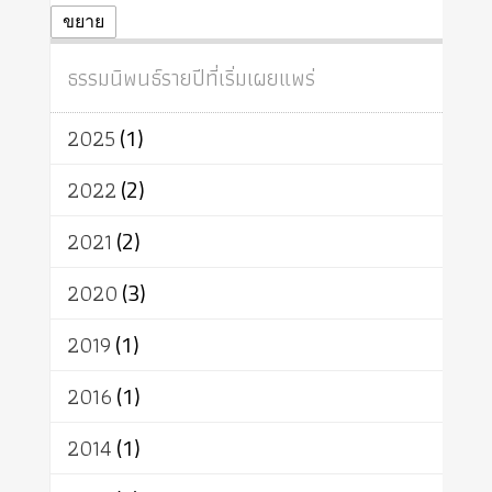
ปฏิจจสมุปบาท
ศีล
อุตสาหกรรม
ขยาย
สถาบันสงฆ์
ศาสนาประจำชาติ
ธรรมนิพนธ์รายปีที่เริ่มเผยแพร่
อินเดีย
ผู้บริโภค
ธรรมาธิปไตย
จักร
การแยกรัฐกับศาสนา
ธรรมชาติ
2025
(1)
เทคโนโลยี
คณะสงฆ์
การบวช
สิทธิ
พุทธบริษัท
เยาวชน
2022
(2)
อาสาฬหบูชา
พระเวท
มหายาน
2021
(2)
อัตถะ
วัตถุเสพ
วัฒนธรรม
เทวดา
ปราโมทย์
2020
(3)
2019
(1)
2016
(1)
2014
(1)