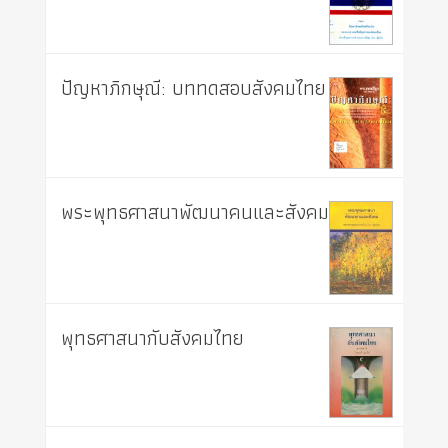
ปัญหาภิกษุณี: บททดสอบสังคมไทย
พระพุทธศาสนาพัฒนาคนและสังคม
พุทธศาสนากับสังคมไทย