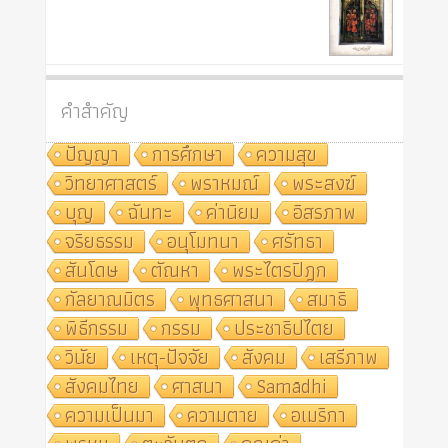
คำสำคัญ
ปัญญา
การศึกษา
ความสุข
วิทยาศาสตร์
พราหมณ์
พระสงฆ์
บุญ
ฉันทะ
ค่านิยม
อิสรภาพ
จริยธรรม
อนุโมทนา
ศรัทธา
สันโดษ
ตัณหา
พระไตรปิฎก
กัลยาณมิตร
พุทธศาสนา
สมาธิ
พิธีกรรม
กรรม
ประชาธิปไตย
วินัย
เหตุ-ปัจจัย
สังคม
เสรีภาพ
สังคมไทย
ศาสนา
Samādhi
ความเป็นมา
ความตาย
อเมริกา
พรหม
ตะวันตก
คุณค่า