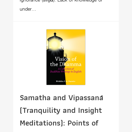
Ignorance (avijjā): Lack of knowledge or
under…
Samatha and Vipassanā
(Tranquility and Insight
Meditations): Points of