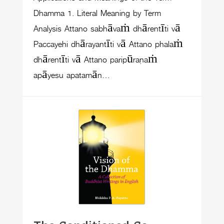
Dhamma 1. Literal Meaning by Term
Analysis Attano sabhāvaṁ dhārentīti vā
Paccayehi dhārayantīti vā Attano phalaṁ
dhārentīti vā Attano paripūraṇaṁ
apāyesu apatamān…