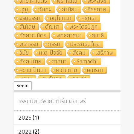
วิทยาศาสตร์
พราหมณ์
พระสงฆ์
บุญ
ฉันทะ
ค่านิยม
อิสรภาพ
จริยธรรม
อนุโมทนา
ศรัทธา
สันโดษ
ตัณหา
พระไตรปิฎก
กัลยาณมิตร
พุทธศาสนา
สมาธิ
พิธีกรรม
กรรม
ประชาธิปไตย
วินัย
เหตุ-ปัจจัย
สังคม
เสรีภาพ
สังคมไทย
ศาสนา
Samādhi
ความเป็นมา
ความตาย
อเมริกา
พรหม
ตะวันตก
คุณค่า
ปฏิจจสมุปบาท
ศีล
อุตสาหกรรม
ขยาย
สถาบันสงฆ์
ศาสนาประจำชาติ
ธรรมนิพนธ์รายปีที่เริ่มเผยแพร่
อินเดีย
ผู้บริโภค
ธรรมาธิปไตย
จักร
การแยกรัฐกับศาสนา
ธรรมชาติ
2025
(1)
เทคโนโลยี
คณะสงฆ์
การบวช
สิทธิ
พุทธบริษัท
เยาวชน
2022
(2)