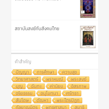
สถาบันสงฆ์กับสังคมไทย
คำสำคัญ
ปัญญา
การศึกษา
ความสุข
วิทยาศาสตร์
พราหมณ์
พระสงฆ์
บุญ
ฉันทะ
ค่านิยม
อิสรภาพ
จริยธรรม
อนุโมทนา
ศรัทธา
สันโดษ
ตัณหา
พระไตรปิฎก
กัลยาณมิตร
พุทธศาสนา
สมาธิ