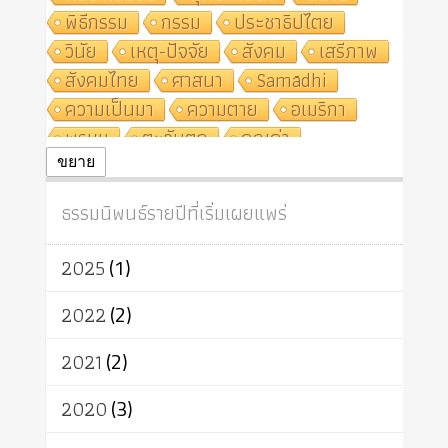
พิธีกรรม
กรรม
ประชาธิปไตย
วินัย
เหตุ-ปัจจัย
สังคม
เสรีภาพ
สังคมไทย
ศาสนา
Samādhi
ความเป็นมา
ความตาย
อเมริกา
พรหม
ตะวันตก
คุณค่า
ปฏิจจสมุปบาท
ศีล
อุตสาหกรรม
ขยาย
สถาบันสงฆ์
ศาสนาประจำชาติ
ธรรมนิพนธ์รายปีที่เริ่มเผยแพร่
อินเดีย
ผู้บริโภค
ธรรมาธิปไตย
จักร
การแยกรัฐกับศาสนา
ธรรมชาติ
2025
(1)
เทคโนโลยี
คณะสงฆ์
การบวช
สิทธิ
พุทธบริษัท
เยาวชน
2022
(2)
อาสาฬหบูชา
พระเวท
มหายาน
2021
(2)
อัตถะ
วัตถุเสพ
วัฒนธรรม
เทวดา
ปราโมทย์
2020
(3)