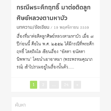
กรณีพระคึกฤทธิ์ มาต่อติดลูก
ศิษย์หลวงตามหาบัว
บทความ/ข้อเขียน
/ 19 พฤศจิกายน 2559
เรื่องที่มาต่อติดลูกศิษย์หลวงตามหาบัว เมื่อ ๗
ปีก่อนนี้ คือใน พ.ศ. ๒๕๕๒ ได้มีกรณีที่พระคึก
ฤทธิ์ โสตฺถิผโล เขียนเรื่อง “อัตตา อนัตตา
นิพพาน” โดยนำเอาอาตมา (พระพรหมคุณาภ
รณ์) เข้าไปรวมอยู่ในเรื่องนั้นด้ว......
Posts
Page
Page
Page
1
2
…
24
»
pagination
ค้นหา