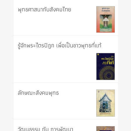
พุทธศาสนากับสังคมไทย
รู้จักพระไตรปิฎก เพื่อเป็นชาวพุทธที่แท้
ลักษณะสังคมพุทธ
วัฒนธรรม กับ การพัฒนา