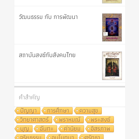
วัฒนธรรม กับ การพัฒนา
สถาบันสงฆ์กับสังคมไทย
คำสำคัญ
ปัญญา
การศึกษา
ความสุข
วิทยาศาสตร์
พราหมณ์
พระสงฆ์
บุญ
ฉันทะ
ค่านิยม
อิสรภาพ
จริยธรรม
อนุโมทนา
ศรัทธา