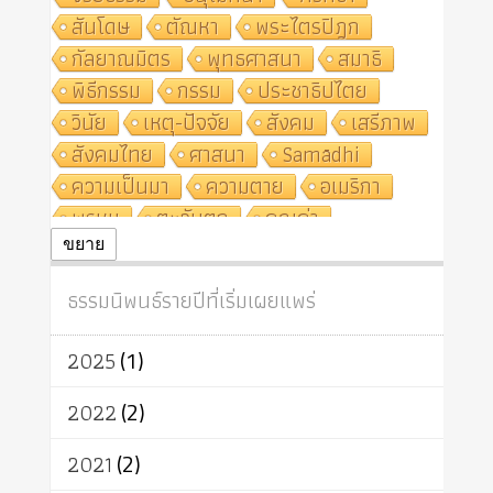
สันโดษ
ตัณหา
พระไตรปิฎก
กัลยาณมิตร
พุทธศาสนา
สมาธิ
พิธีกรรม
กรรม
ประชาธิปไตย
วินัย
เหตุ-ปัจจัย
สังคม
เสรีภาพ
สังคมไทย
ศาสนา
Samādhi
ความเป็นมา
ความตาย
อเมริกา
พรหม
ตะวันตก
คุณค่า
ปฏิจจสมุปบาท
ศีล
อุตสาหกรรม
ขยาย
สถาบันสงฆ์
ศาสนาประจำชาติ
ธรรมนิพนธ์รายปีที่เริ่มเผยแพร่
อินเดีย
ผู้บริโภค
ธรรมาธิปไตย
จักร
การแยกรัฐกับศาสนา
ธรรมชาติ
2025
(1)
เทคโนโลยี
คณะสงฆ์
การบวช
สิทธิ
พุทธบริษัท
เยาวชน
2022
(2)
อาสาฬหบูชา
พระเวท
มหายาน
2021
(2)
อัตถะ
วัตถุเสพ
วัฒนธรรม