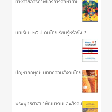
ทางสายอิสรภาพของการศึกษาไทย
บทเรียน ๒๕ ปี คนไทยเรียนรู้หรือยัง ?
ปัญหาภิกษุณี: บททดสอบสังคมไทย
พระพุทธศาสนาพัฒนาคนและสังคม