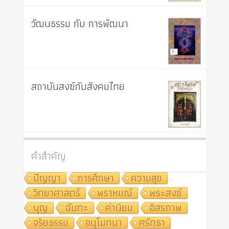
วัฒนธรรม กับ การพัฒนา
สถาบันสงฆ์กับสังคมไทย
คำสำคัญ
ปัญญา
การศึกษา
ความสุข
วิทยาศาสตร์
พราหมณ์
พระสงฆ์
บุญ
ฉันทะ
ค่านิยม
อิสรภาพ
จริยธรรม
อนุโมทนา
ศรัทธา