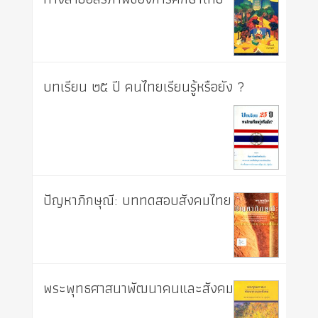
บทเรียน ๒๕ ปี คนไทยเรียนรู้หรือยัง ?
ปัญหาภิกษุณี: บททดสอบสังคมไทย
พระพุทธศาสนาพัฒนาคนและสังคม