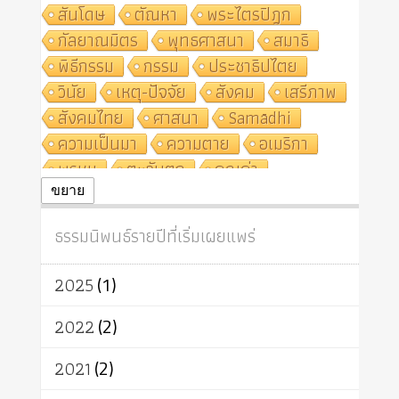
สันโดษ
ตัณหา
พระไตรปิฎก
กัลยาณมิตร
พุทธศาสนา
สมาธิ
พิธีกรรม
กรรม
ประชาธิปไตย
วินัย
เหตุ-ปัจจัย
สังคม
เสรีภาพ
สังคมไทย
ศาสนา
Samādhi
ความเป็นมา
ความตาย
อเมริกา
พรหม
ตะวันตก
คุณค่า
ปฏิจจสมุปบาท
ศีล
อุตสาหกรรม
ขยาย
สถาบันสงฆ์
ศาสนาประจำชาติ
ธรรมนิพนธ์รายปีที่เริ่มเผยแพร่
อินเดีย
ผู้บริโภค
ธรรมาธิปไตย
จักร
การแยกรัฐกับศาสนา
ธรรมชาติ
2025
(1)
เทคโนโลยี
คณะสงฆ์
การบวช
สิทธิ
พุทธบริษัท
เยาวชน
2022
(2)
อาสาฬหบูชา
พระเวท
มหายาน
2021
(2)
อัตถะ
วัตถุเสพ
วัฒนธรรม