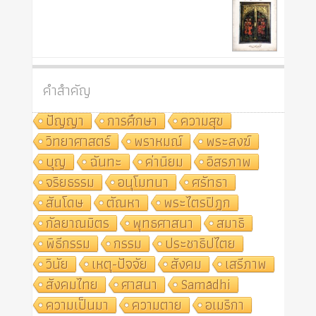
คำสำคัญ
ปัญญา
การศึกษา
ความสุข
วิทยาศาสตร์
พราหมณ์
พระสงฆ์
บุญ
ฉันทะ
ค่านิยม
อิสรภาพ
จริยธรรม
อนุโมทนา
ศรัทธา
สันโดษ
ตัณหา
พระไตรปิฎก
กัลยาณมิตร
พุทธศาสนา
สมาธิ
พิธีกรรม
กรรม
ประชาธิปไตย
วินัย
เหตุ-ปัจจัย
สังคม
เสรีภาพ
สังคมไทย
ศาสนา
Samādhi
ความเป็นมา
ความตาย
อเมริกา