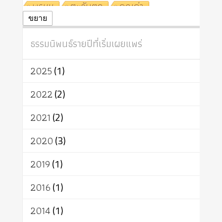
พรหม
ตะวันตก
คุณค่า
ปฏิจจสมุปบาท
ศีล
อุตสาหกรรม
ขยาย
สถาบันสงฆ์
ศาสนาประจำชาติ
ธรรมนิพนธ์รายปีที่เริ่มเผยแพร่
อินเดีย
ผู้บริโภค
ธรรมาธิปไตย
จักร
การแยกรัฐกับศาสนา
ธรรมชาติ
2025
(1)
เทคโนโลยี
คณะสงฆ์
การบวช
สิทธิ
พุทธบริษัท
เยาวชน
2022
(2)
อาสาฬหบูชา
พระเวท
มหายาน
2021
(2)
อัตถะ
วัตถุเสพ
วัฒนธรรม
เทวดา
ปราโมทย์
2020
(3)
2019
(1)
2016
(1)
2014
(1)