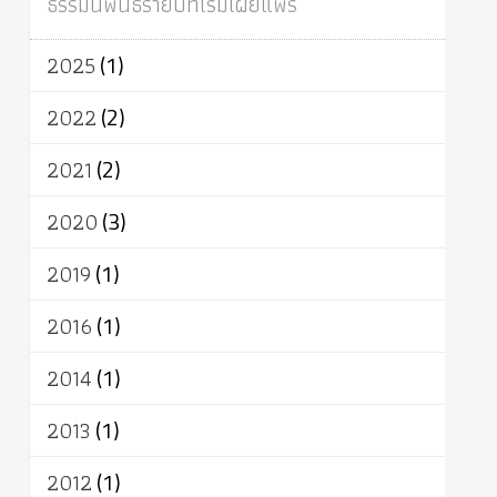
ธรรมนิพนธ์รายปีที่เริ่มเผยแพร่
ผู้บริโภค
ธรรมาธิปไตย
จักร
การแยกรัฐกับศาสนา
ธรรมชาติ
2025
(1)
เทคโนโลยี
คณะสงฆ์
การบวช
สิทธิ
พุทธบริษัท
เยาวชน
อาสาฬหบูชา
2022
(2)
พระเวท
มหายาน
อัตถะ
วัตถุเสพ
2021
(2)
วัฒนธรรม
เทวดา
ปราโมทย์
2020
(3)
2019
(1)
2016
(1)
2014
(1)
2013
(1)
2012
(1)