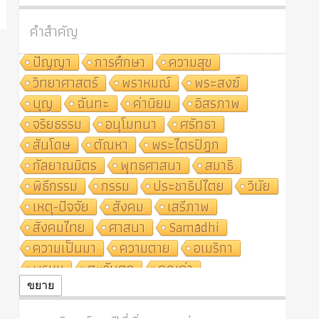
คำสำคัญ
ปัญญา
การศึกษา
ความสุข
วิทยาศาสตร์
พราหมณ์
พระสงฆ์
บุญ
ฉันทะ
ค่านิยม
อิสรภาพ
จริยธรรม
อนุโมทนา
ศรัทธา
สันโดษ
ตัณหา
พระไตรปิฎก
กัลยาณมิตร
พุทธศาสนา
สมาธิ
พิธีกรรม
กรรม
ประชาธิปไตย
วินัย
เหตุ-ปัจจัย
สังคม
เสรีภาพ
สังคมไทย
ศาสนา
Samādhi
ความเป็นมา
ความตาย
อเมริกา
พรหม
ตะวันตก
คุณค่า
ปฏิจจสมุปบาท
ศีล
อุตสาหกรรม
ขยาย
สถาบันสงฆ์
ศาสนาประจำชาติ
อินเดีย