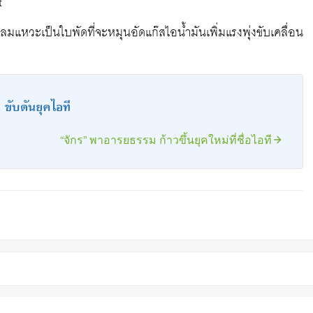
t
มแหวะเป็นใบพัดที่จะหมุนอัดแก๊สไอน้ำมันเพิ่มแรงพุ่งขับเคลื่อน
 ขับดันยุคไอที
“จักร” พาอารยธรรม ก้าวขึ้นยุคใหม่ที่ชื่อไอที