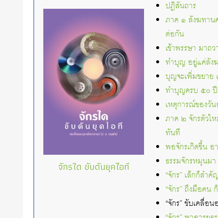
ปฏิสันถาร
ภาค ๑ สังฆทานคร
ต่อกัน
เข้าพรรษา มาถวา
ทำบุญ อยู่แค่สั
บุญจะเพิ่มขยาย 
ทำบุญครบ ๕๐ ปี 
เหตุการณ์ของวั
ภาค ๒ จักรตัวใหม
ทันที
พอจักรเกิดขึ้น อ
ธรรมจักรหมุนมา พ
จักรใด ขับดันยุคไอที
“จักร” เล็กก็สำคั
“จักร” ถึงมือคน ก
“จักร” ขับเคลื่อ
“จักร” พาอารยธรรม