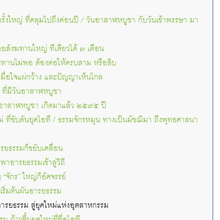
ั้งใหญ่ ที่คลุมไปถึงค่อนปี / วันอาสาฬหบูชา กับวันเข้าพรรษา มา
ยสังฆทานใหญ่ ทีเดียวได้ ๓ เดือน
งฆทานไม่พอ ต้องต่อให้ครบสาม หรือสิบ
เมื่อใจแผ่กว้าง และปัญญาเห็นไกล
ที่มีวันอาสาฬหบูชา
นอาสาฬหบูชา เกิดมาแล้ว ๒๕๙๕ ปี
่ ที่ขับดันยุคไอที / ธรรมจักรหมุน ทางเป็นมัชฌิมา ถึงพุทธศาสนา
ารยธรรมก็ขยับเคลื่อน
าอารยธรรมเข้าสู่วิถี
ญ “จักร” ใหญ่ก็อัศจรรย์
็เริ่มต้นผันอารยธรรม
นอารยธรรม สู่ยุคใหม่แห่งอุตสาหกรรม
 ก้าวขึ้นยุคใหม่ที่ชื่อไอที