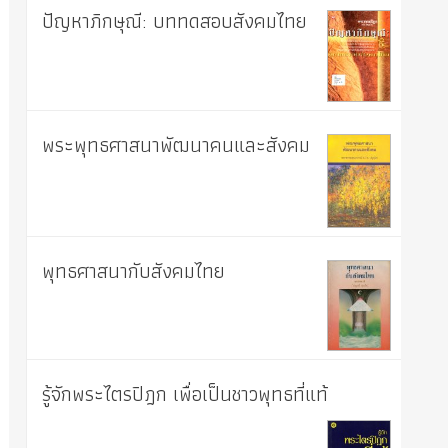
ปัญหาภิกษุณี: บททดสอบสังคมไทย
พระพุทธศาสนาพัฒนาคนและสังคม
พุทธศาสนากับสังคมไทย
รู้จักพระไตรปิฎก เพื่อเป็นชาวพุทธที่แท้