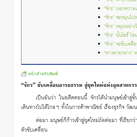
“จักร” บอกความเป
“จักร” จะหมุนไปท
“จักร” หมุนอย่าง
“จักร” นั้นไซร้
“จักร” จะขับเคล
“ทางสายกลาง” พ
หน้าสำหรับพิมพ์
“จักร” ขับเคลื่อนอารยธรรม สู่ยุคใหม่แห่งอุตสาหกร
เป็นอันว่า ในอดีตตอนนี้ จักรได้นำมนุษย์เข้าส
เดินทางไปได้ไกลๆ ทั้งในการค้าพาณิชย์ เรื่องธุรกิจ วั
ต่อมา มนุษย์ก็ก้าวเข้าสู่ยุคใหม่ถัดต่อมา ที่เรียกว
ตัวขับเคลื่อน