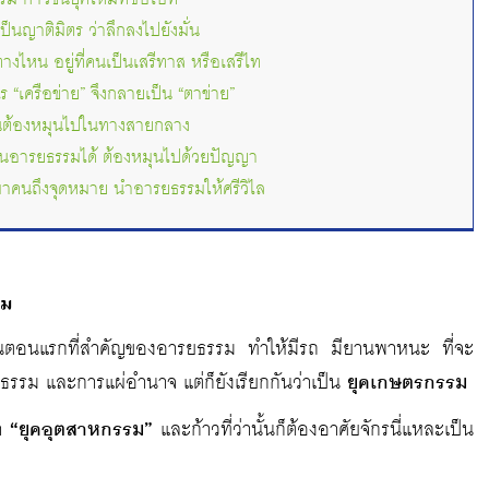
็นญาติมิตร ว่าลึกลงไปยังมั่น
างไหน อยู่ที่คนเป็นเสรีทาส หรือเสรีไท
ไร “เครือข่าย” จึงกลายเป็น “ตาข่าย”
 ไฉนต้องหมุนไปในทางสายกลาง
ื่อนอารยธรรมได้ ต้องหมุนไปด้วยปัญญา
าคนถึงจุดหมาย นำอารยธรรมให้ศรีวิไล
รม
ู่ขั้นตอนแรกที่สำคัญของอารยธรรม ทำให้มีรถ มียานพาหนะ ที่จะ
ฒนธรรม และการแผ่อำนาจ แต่ก็ยังเรียกกันว่าเป็น
ยุคเกษตรกรรม
่า
“ยุคอุตสาหกรรม”
และก้าวที่ว่านั้นก็ต้องอาศัยจักรนี่แหละเป็น