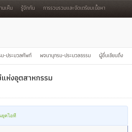
มเห็น
รู้จักกัน
การรวบรวมและจัดเตรียมเนื้อหา
รม-ประมวลศัพท์
พจนานุกรม-ประมวลธรรม
ผู้อื่นเขียนถึง
หม่แห่งอุตสาหกรรม
นยุคไอที