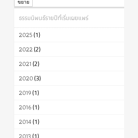
ปฏิจจสมุปบาท
ศีล
อุตสาหกรรม
ขยาย
สถาบันสงฆ์
ศาสนาประจำชาติ
ธรรมนิพนธ์รายปีที่เริ่มเผยแพร่
อินเดีย
ผู้บริโภค
ธรรมาธิปไตย
จักร
การแยกรัฐกับศาสนา
ธรรมชาติ
2025
(1)
เทคโนโลยี
คณะสงฆ์
การบวช
สิทธิ
พุทธบริษัท
เยาวชน
2022
(2)
อาสาฬหบูชา
พระเวท
มหายาน
2021
(2)
อัตถะ
วัตถุเสพ
วัฒนธรรม
เทวดา
ปราโมทย์
2020
(3)
2019
(1)
2016
(1)
2014
(1)
2013
(1)