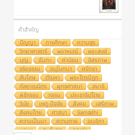
คำสำคัญ
ปัญญา
การศึกษา
ความสุข
วิทยาศาสตร์
พราหมณ์
พระสงฆ์
บุญ
ฉันทะ
ค่านิยม
อิสรภาพ
จริยธรรม
อนุโมทนา
ศรัทธา
สันโดษ
ตัณหา
พระไตรปิฎก
กัลยาณมิตร
พุทธศาสนา
สมาธิ
พิธีกรรม
กรรม
ประชาธิปไตย
วินัย
เหตุ-ปัจจัย
สังคม
เสรีภาพ
สังคมไทย
ศาสนา
Samādhi
ความเป็นมา
ความตาย
อเมริกา
พรหม
ตะวันตก
คุณค่า