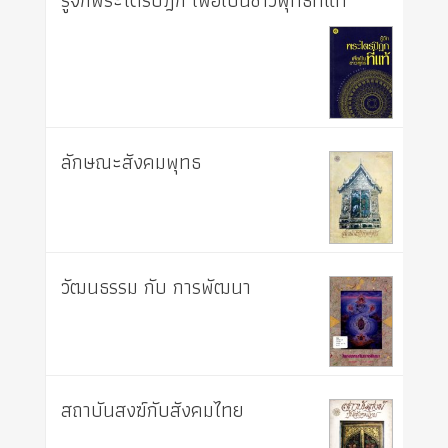
รู้จักพระไตรปิฎก เพื่อเป็นชาวพุทธที่แท้
ลักษณะสังคมพุทธ
วัฒนธรรม กับ การพัฒนา
สถาบันสงฆ์กับสังคมไทย