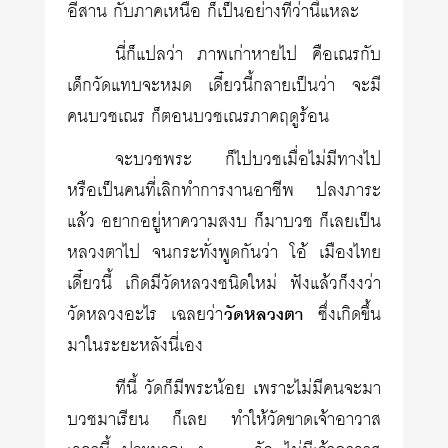
อีสาน กับภาคเหนือ ก็เป็นอย่างที่ว่านี้แหละ
นี่ก็แปลว่า ภาพเก่าหายไป คือเณรกับ
เด็กวัดแทบจะหมด เดี๋ยวนี้กลายเป็นว่า จะมี
คนบวชเณร ก็ตอนบวชเณรภาคฤดูร้อน
จะบวชพระ ก็ไปบวชเมื่อไม่มีทางไป
หรือเป็นคนที่เลิกทำการงานอาชีพ ปลงภาระ
แล้ว อยากอยู่หาความสงบ ก็มาบวช ก็เลยเป็น
หลวงตาไป จนกระทั่งพูดกันว่า โอ้ เมืองไทย
เดี๋ยวนี้ เกิดมีวัดหลวงชนิดใหม่ ฟังแล้วก็งงว่า
วัดหลวงอะไร เฉลยว่า
วัดหลวงตา
ซึ่งเกิดขึ้น
มาในระยะหลังนี่เอง
ทีนี้ วัดก็มีพระน้อย เพราะไม่มีคนจะมา
บวชมาเรียน ก็เลย ทำให้วัดขาดเจ้าอาวาส