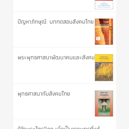
ปัญหาภิกษุณี: บททดสอบสังคมไทย
พระพุทธศาสนาพัฒนาคนและสังคม
พุทธศาสนากับสังคมไทย