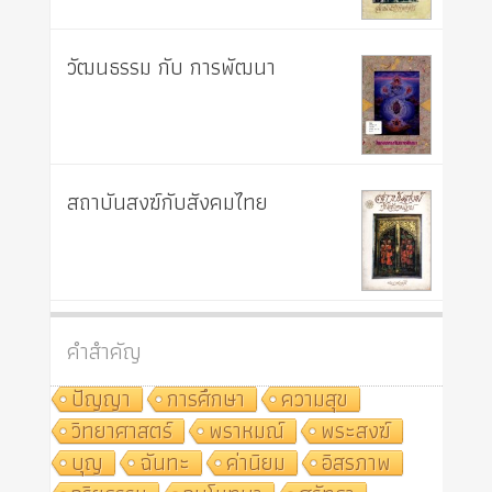
วัฒนธรรม กับ การพัฒนา
สถาบันสงฆ์กับสังคมไทย
คำสำคัญ
ปัญญา
การศึกษา
ความสุข
วิทยาศาสตร์
พราหมณ์
พระสงฆ์
บุญ
ฉันทะ
ค่านิยม
อิสรภาพ