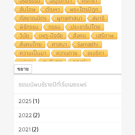
จริยธรรม
อนุโมทนา
ศรัทธา
สันโดษ
ตัณหา
พระไตรปิฎก
กัลยาณมิตร
พุทธศาสนา
สมาธิ
พิธีกรรม
กรรม
ประชาธิปไตย
วินัย
เหตุ-ปัจจัย
สังคม
เสรีภาพ
สังคมไทย
ศาสนา
Samādhi
ความเป็นมา
ความตาย
อเมริกา
พรหม
ตะวันตก
คุณค่า
ปฏิจจสมุปบาท
ศีล
อุตสาหกรรม
ขยาย
สถาบันสงฆ์
ศาสนาประจำชาติ
ธรรมนิพนธ์รายปีที่เริ่มเผยแพร่
อินเดีย
ผู้บริโภค
ธรรมาธิปไตย
จักร
การแยกรัฐกับศาสนา
ธรรมชาติ
2025
(1)
เทคโนโลยี
คณะสงฆ์
การบวช
สิทธิ
พุทธบริษัท
เยาวชน
2022
(2)
อาสาฬหบูชา
พระเวท
มหายาน
2021
(2)
อัตถะ
วัตถุเสพ
วัฒนธรรม