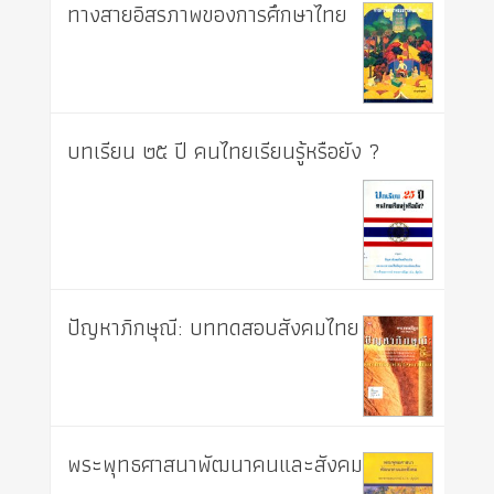
ทางสายอิสรภาพของการศึกษาไทย
บทเรียน ๒๕ ปี คนไทยเรียนรู้หรือยัง ?
ปัญหาภิกษุณี: บททดสอบสังคมไทย
พระพุทธศาสนาพัฒนาคนและสังคม