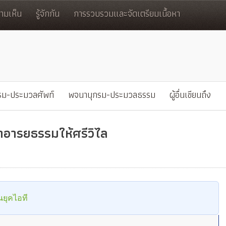
มเห็น
รู้จักกัน
การรวบรวมและจัดเตรียมเนื้อหา
รม-ประมวลศัพท์
พจนานุกรม-ประมวลธรรม
ผู้อื่นเขียนถึง
อารยธรรมให้ศรีวิไล
นยุคไอที