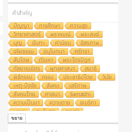
คำสำคัญ
ปัญญา
การศึกษา
ความสุข
วิทยาศาสตร์
พราหมณ์
พระสงฆ์
บุญ
ฉันทะ
ค่านิยม
อิสรภาพ
จริยธรรม
อนุโมทนา
ศรัทธา
สันโดษ
ตัณหา
พระไตรปิฎก
กัลยาณมิตร
พุทธศาสนา
สมาธิ
พิธีกรรม
กรรม
ประชาธิปไตย
วินัย
เหตุ-ปัจจัย
สังคม
เสรีภาพ
สังคมไทย
ศาสนา
Samādhi
ความเป็นมา
ความตาย
อเมริกา
พรหม
ตะวันตก
คุณค่า
ปฏิจจสมุปบาท
ศีล
อุตสาหกรรม
ขยาย
สถาบันสงฆ์
ศาสนาประจำชาติ
อินเดีย