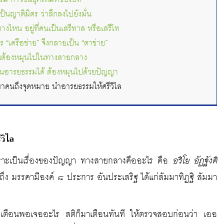
็นญาติมิตร ว่าลึกลงไปยังมั่น
างไหน อยู่ที่คนเป็นเสรีทาส หรือเสรีไท
ไร “เครือข่าย” จึงกลายเป็น “ตาข่าย”
 ไฉนต้องหมุนไปในทางสายกลาง
ื่อนอารยธรรมได้ ต้องหมุนไปด้วยปัญญา
าคนถึงจุดหมาย นำอารยธรรมให้ศรีวิไล
วิไล
อริโย อัฏฐังคิ
ราะเป็นเรื่องของปัญญา ทางสายกลางคืออะไร คือ
ง มรรคามีองค์ ๘ ประการ อันประเสริฐ ได้แก่สัมมาทิฏฐิ สัมมา
อยเตือนพอเจออะไร สติก็มาเตือนทันที ให้ตรวจสอบก่อนว่า เออ