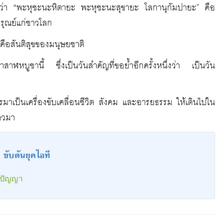
ิที่ว่า “พะหุชะนะหิตายะ พะหุชะนะสุขายะ โลกานุกัมปายะ” คือ
การุณย์แก่ชาวโลก
ง คือสันติสุขของมนุษยชาติ
ฬหบูชานี้ ซึ่งเป็นวันสำคัญที่ขอย้ำอีกครั้งหนึ่งว่า เป็นวัน
มาเป็นเครื่องขับเคลื่อนชีวิต สังคม และอารยธรรม ให้เดินไปใน
าวมา
 ขับดันยุคไอที
วยปัญญา