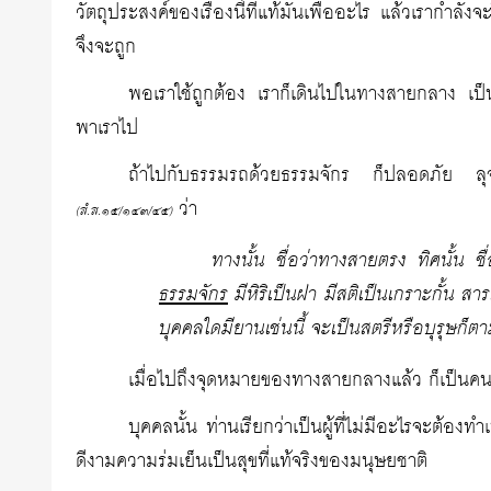
วัตถุประสงค์ของเรื่องนี้ที่แท้มันเพื่ออะไร แล้วเรากำลังจ
จึงจะถูก
พอเราใช้ถูกต้อง เราก็เดินไปในทางสายกลาง เป
พาเราไป
ถ้าไปกับธรรมรถด้วยธรรมจักร ก็ปลอดภัย ลุจุ
ว่า
(สํ.ส.๑๕/๑๔๓/๔๕)
ทางนั้น ชื่อว่าทางสายตรง ทิศนั้น ช
ธรรมจักร
มีหิริเป็นฝา มีสติเป็นเกราะกั้น สา
บุคคลใดมียานเช่นนี้ จะเป็นสตรีหรือบุรุษก็ต
เมื่อไปถึงจุดหมายของทางสายกลางแล้ว ก็เป็นคนที่
บุคคลนั้น ท่านเรียกว่าเป็นผู้ที่ไม่มีอะไรจะต้องท
ดีงามความร่มเย็นเป็นสุขที่แท้จริงของมนุษยชาติ