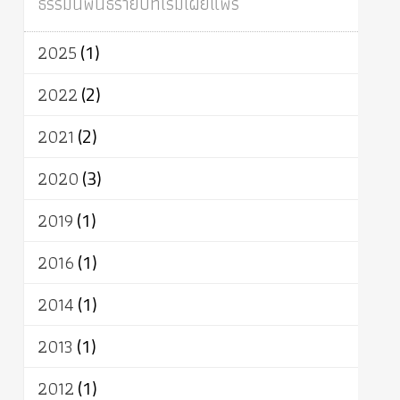
ธรรมนิพนธ์รายปีที่เริ่มเผยแพร่
ผู้บริโภค
ธรรมาธิปไตย
จักร
การแยกรัฐกับศาสนา
ธรรมชาติ
2025
(1)
เทคโนโลยี
คณะสงฆ์
การบวช
สิทธิ
พุทธบริษัท
เยาวชน
อาสาฬหบูชา
2022
(2)
พระเวท
มหายาน
อัตถะ
วัตถุเสพ
2021
(2)
วัฒนธรรม
เทวดา
ปราโมทย์
2020
(3)
2019
(1)
2016
(1)
2014
(1)
2013
(1)
2012
(1)