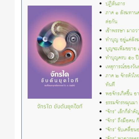
ปฏิสันถาร
ภาค ๑ สังฆทานคร
ต่อกัน
เข้าพรรษา มาถวา
ทำบุญ อยู่แค่สั
บุญจะเพิ่มขยาย 
ทำบุญครบ ๕๐ ปี 
เหตุการณ์ของวั
ภาค ๒ จักรตัวใหม
ทันที
พอจักรเกิดขึ้น อ
ธรรมจักรหมุนมา พ
จักรใด ขับดันยุคไอที
“จักร” เล็กก็สำคั
“จักร” ถึงมือคน ก
“จักร” ขับเคลื่อ
“จักร” พาอารยธรรม