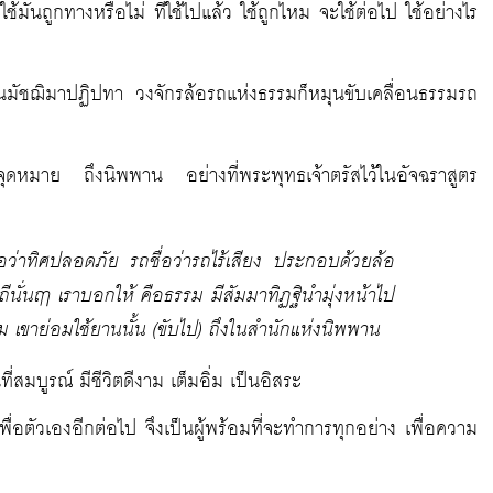
ะใช้มันถูกทางหรือไม่ ที่ใช้ไปแล้ว ใช้ถูกไหม จะใช้ต่อไป ใช้อย่างไร
็นมัชฌิมาปฏิปทา วงจักรล้อรถแห่งธรรมก็หมุนขับเคลื่อนธรรมรถ
ดหมาย ถึงนิพพาน อย่างที่พระพุทธเจ้าตรัสไว้ในอัจฉราสูตร
ื่อว่าทิศปลอดภัย รถชื่อว่ารถไร้เสียง ประกอบด้วยล้อ
รถีนั่นฤา เราบอกให้ คือธรรม มีสัมมาทิฏฐินำมุ่งหน้าไป
าม เขาย่อมใช้ยานนั้น (ขับไป) ถึงในสำนักแห่งนิพพาน
สมบูรณ์ มีชีวิตดีงาม เต็มอิ่ม เป็นอิสระ
ำเพื่อตัวเองอีกต่อไป จึงเป็นผู้พร้อมที่จะทำการทุกอย่าง เพื่อความ