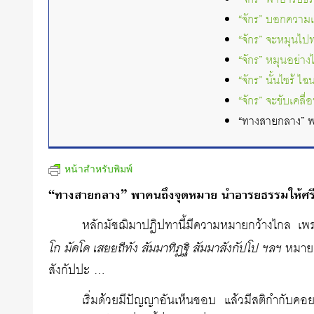
“จักร” บอกความเป
“จักร” จะหมุนไปท
“จักร” หมุนอย่าง
“จักร” นั้นไซร้
“จักร” จะขับเคล
“ทางสายกลาง” พ
หน้าสำหรับพิมพ์
“ทางสายกลาง” พาคนถึงจุดหมาย นำอารยธรรมให้ศรี
หลักมัชฌิมาปฏิปทานี้มีความหมายกว้างไกล เพ
โก มัคโค เสยยถีทัง สัมมาทิฏฐิ สัมมาสังกัปโป ฯลฯ
หมายถึ
สังกัปปะ …
เริ่มด้วยมีปัญญาอันเห็นชอบ แล้วมีสติกำกับค