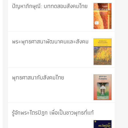
ปัญหาภิกษุณี: บททดสอบสังคมไทย
พระพุทธศาสนาพัฒนาคนและสังคม
พุทธศาสนากับสังคมไทย
รู้จักพระไตรปิฎก เพื่อเป็นชาวพุทธที่แท้