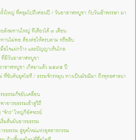
ั้งใหญ่ ที่คลุมไปถึงค่อนปี / วันอาสาฬหบูชา กับวันเข้าพรรษา มา
ยสังฆทานใหญ่ ทีเดียวได้ ๓ เดือน
งฆทานไม่พอ ต้องต่อให้ครบสาม หรือสิบ
เมื่อใจแผ่กว้าง และปัญญาเห็นไกล
ที่มีวันอาสาฬหบูชา
นอาสาฬหบูชา เกิดมาแล้ว ๒๕๙๕ ปี
่ ที่ขับดันยุคไอที / ธรรมจักรหมุน ทางเป็นมัชฌิมา ถึงพุทธศาสนา
ารยธรรมก็ขยับเคลื่อน
าอารยธรรมเข้าสู่วิถี
ญ “จักร” ใหญ่ก็อัศจรรย์
็เริ่มต้นผันอารยธรรม
นอารยธรรม สู่ยุคใหม่แห่งอุตสาหกรรม
 ก้าวขึ้นยุคใหม่ที่ชื่อไอที