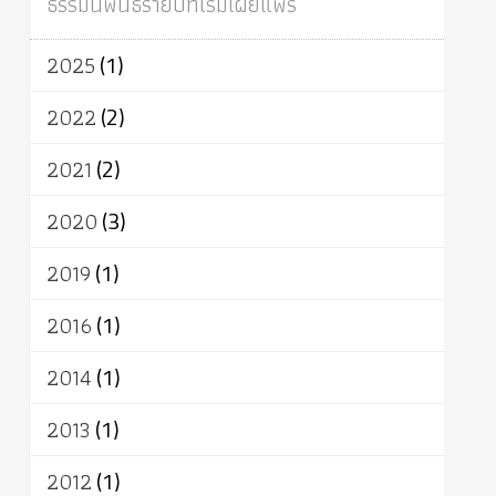
ธรรมนิพนธ์รายปีที่เริ่มเผยแพร่
ผู้บริโภค
ธรรมาธิปไตย
จักร
การแยกรัฐกับศาสนา
ธรรมชาติ
2025
(1)
เทคโนโลยี
คณะสงฆ์
การบวช
สิทธิ
พุทธบริษัท
เยาวชน
อาสาฬหบูชา
2022
(2)
พระเวท
มหายาน
อัตถะ
วัตถุเสพ
2021
(2)
วัฒนธรรม
เทวดา
ปราโมทย์
2020
(3)
2019
(1)
2016
(1)
2014
(1)
2013
(1)
2012
(1)