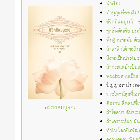
นำเรื่อง
ทำบุญเพื่ออะไร?
ชีวิตที่สมบูรณ์ 
จุดเริ่มต้นคือ ปร
พื้นฐานจะมั่น ต้
ถ้าลงลึกได้ จะถึง
ถึงจะเป็นประโยชน
ถ้ากระแสยังเป็
พอประสานเป็นกร
ปัญญามานำ มองตา
ประโยชน์สุขที่สมบ
อิสรชน คือคนที่ไ
ชีวิตที่สมบูรณ์
ถ้าโชคมา ฉันจะ
ถ้าเคราะห์มา มัน
ทำไม โลกยิ่งพัฒ
ความสุขจะเพิ่มท