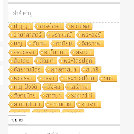
คำสำคัญ
ปัญญา
การศึกษา
ความสุข
วิทยาศาสตร์
พราหมณ์
พระสงฆ์
บุญ
ฉันทะ
ค่านิยม
อิสรภาพ
จริยธรรม
อนุโมทนา
ศรัทธา
สันโดษ
ตัณหา
พระไตรปิฎก
กัลยาณมิตร
พุทธศาสนา
สมาธิ
พิธีกรรม
กรรม
ประชาธิปไตย
วินัย
เหตุ-ปัจจัย
สังคม
เสรีภาพ
สังคมไทย
ศาสนา
Samādhi
ความเป็นมา
ความตาย
อเมริกา
พรหม
ตะวันตก
คุณค่า
ปฏิจจสมุปบาท
ศีล
อุตสาหกรรม
ขยาย
สถาบันสงฆ์
ศาสนาประจำชาติ
อินเดีย