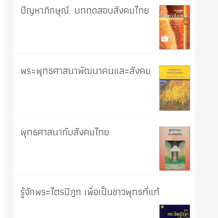
ปัญหาภิกษุณี: บททดสอบสังคมไทย
พระพุทธศาสนาพัฒนาคนและสังคม
พุทธศาสนากับสังคมไทย
รู้จักพระไตรปิฎก เพื่อเป็นชาวพุทธที่แท้