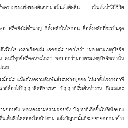
ือความชอบชังของตัณหามาเป็นตัวตัดสิน เป็นตัวนำวิถีชีวิต
อ หรือยังไม่ชำนาญ ก็ตั้งหลักในใจก่อน คือตั้งหลักที่จะเป็นจุด
็นคติไว้ในใจ เวลาเกิดอะไร เจออะไร บอกใจว่า “มองตามเหตุปัจจัย
ช่น คนมีทุกข์หรือคนจะโกรธ พอบอกว่ามองตามเหตุปัจจัยเท่านั้น
ปเลย
ะไร แม้แต่ในความสัมพันธ์ระหว่างบุคคล ให้เราตั้งใจวางท่าที
ราก็ต้องใช้ปัญญาคิดพิจารณา ปัญญาก็เริ่มต้นทำงาน กิเลสและ
ยความชอบชัง พอ
มองตามความชอบชัง
ปัญหาก็เกิดขึ้นในจิตใจของ
ือตื่นเต้นลิงโลดหลงใหลไปตาม แล้วปัญหานั้นก็จะขยายออกมาข้าง