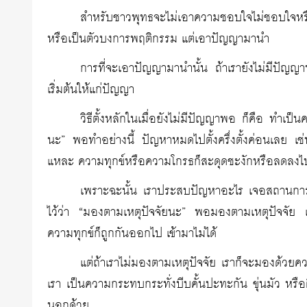
สำหรับชาวพุทธจะไม่เอาความชอบใจไม่ชอบใจหร
หรือเป็นตัวบงการพฤติกรรม แต่เอาปัญญามานำ
การที่จะเอาปัญญามานำนั้น ถ้าเรายังไม่มีปัญญาพ
เริ่มต้นให้แก่ปัญญา
วิธีตั้งหลักในเมื่อยังไม่มีปัญญาพอ ก็คือ ทำเป
นะ” พอทำอย่างนี้ ปัญหาหมดไปตั้งครึ่งตั้งค่อนเลย เ
แหละ ความทุกข์หรือความโกรธก็สะดุดชะงักหรือลดลงไ
เพราะฉะนั้น เราประสบปัญหาอะไร เจอสถานการณ์อ
ไว้ว่า “มองตามเหตุปัจจัยนะ” พอมองตามเหตุปัจจัย เ
ความทุกข์ก็ถูกกันออกไป เข้ามาไม่ได้
แต่ถ้าเราไม่มองตามเหตุปัจจัย เราก็จะมองด้ว
เรา เป็นความกระทบกระทั่งบีบคั้นปะทะกัน ขุ่นมัว หร
นอกด้วย