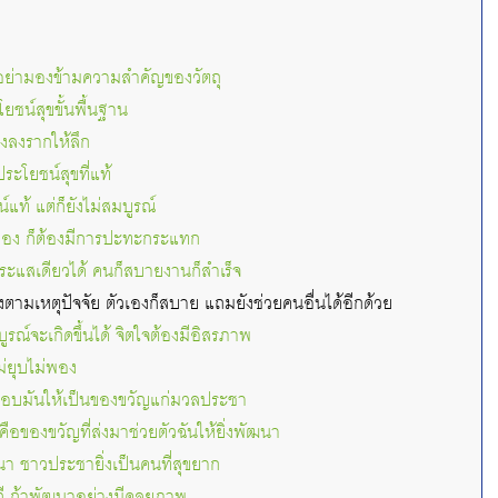
– อย่ามองข้ามความสำคัญของวัตถุ
ะโยชน์สุขขั้นพื้นฐาน
องลงรากให้ลึก
ประโยชน์สุขที่แท้
์แท้ แต่ก็ยังไม่สมบูรณ์
นสอง ก็ต้องมีการปะทะกระแทก
ะแสเดียวได้ คนก็สบายงานก็สำเร็จ
มเหตุปัจจัย ตัวเองก็สบาย แถมยังช่วยคนอื่นได้อีกด้วย
ูรณ์จะเกิดขึ้นได้ จิตใจต้องมีอิสรภาพ
ม่ยุบไม่พอง
มอบมันให้เป็นของขวัญแก่มวลประชา
คือของขวัญที่ส่งมาช่วยตัวฉันให้ยิ่งพัฒนา
นา ชาวประชายิ่งเป็นคนที่สุขยาก
วี ถ้าพัฒนาอย่างมีดุลยภาพ