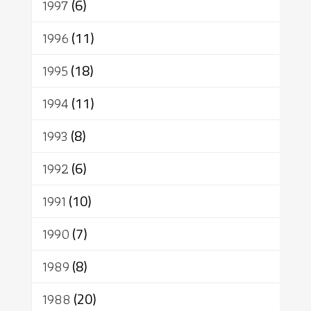
1997
(6)
1996
(11)
1995
(18)
1994
(11)
1993
(8)
1992
(6)
1991
(10)
1990
(7)
1989
(8)
1988
(20)