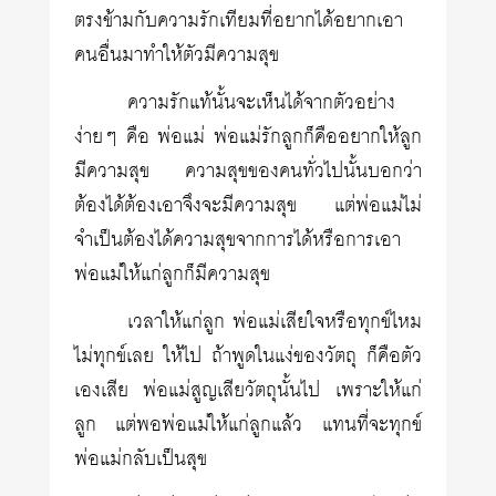
ตรงข้ามกับความรักเทียมที่อยากได้อยากเอา
คนอื่นมาทำให้ตัวมีความสุข
ความรักแท้นั้นจะเห็นได้จากตัวอย่าง
ง่ายๆ คือ พ่อแม่ พ่อแม่รักลูกก็คืออยากให้ลูก
มีความสุข ความสุขของคนทั่วไปนั้นบอกว่า
ต้องได้ต้องเอาจึงจะมีความสุข แต่พ่อแม่ไม่
จำเป็นต้องได้ความสุขจากการได้หรือการเอา
พ่อแม่ให้แก่ลูกก็มีความสุข
เวลาให้แก่ลูก พ่อแม่เสียใจหรือทุกข์ไหม
ไม่ทุกข์เลย ให้ไป ถ้าพูดในแง่ของวัตถุ ก็คือตัว
เองเสีย พ่อแม่สูญเสียวัตถุนั้นไป เพราะให้แก่
ลูก แต่พอพ่อแม่ให้แก่ลูกแล้ว แทนที่จะทุกข์
พ่อแม่กลับเป็นสุข