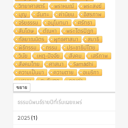
วิทยาศาสตร์
พราหมณ์
พระสงฆ์
บุญ
ฉันทะ
ค่านิยม
อิสรภาพ
จริยธรรม
อนุโมทนา
ศรัทธา
สันโดษ
ตัณหา
พระไตรปิฎก
กัลยาณมิตร
พุทธศาสนา
สมาธิ
พิธีกรรม
กรรม
ประชาธิปไตย
วินัย
เหตุ-ปัจจัย
สังคม
เสรีภาพ
สังคมไทย
ศาสนา
Samādhi
ความเป็นมา
ความตาย
อเมริกา
พรหม
ตะวันตก
คุณค่า
ปฏิจจสมุปบาท
ศีล
อุตสาหกรรม
ขยาย
สถาบันสงฆ์
ศาสนาประจำชาติ
ธรรมนิพนธ์รายปีที่เริ่มเผยแพร่
อินเดีย
ผู้บริโภค
ธรรมาธิปไตย
จักร
การแยกรัฐกับศาสนา
ธรรมชาติ
2025
(1)
เทคโนโลยี
คณะสงฆ์
การบวช