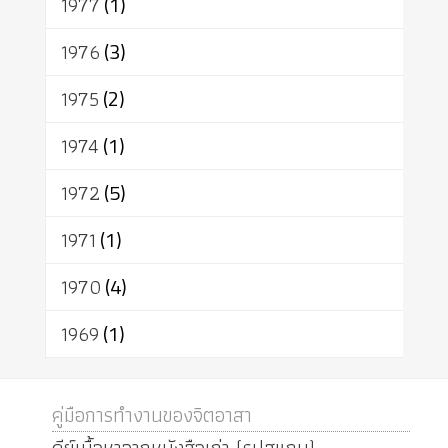
1977
(1)
1976
(3)
1975
(2)
1974
(1)
1972
(5)
1971
(1)
1970
(4)
1969
(1)
คู่มือการทำงานของจิตอาสา