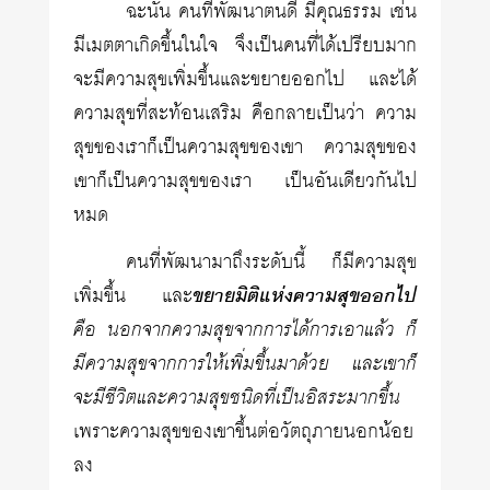
ฉะนั้น คนที่พัฒนาตนดี มีคุณธรรม เช่น
มีเมตตาเกิดขึ้นในใจ จึงเป็นคนที่ได้เปรียบมาก
จะมีความสุขเพิ่มขึ้นและขยายออกไป และได้
ความสุขที่สะท้อนเสริม คือกลายเป็นว่า ความ
สุขของเราก็เป็นความสุขของเขา ความสุขของ
เขาก็เป็นความสุขของเรา เป็นอันเดียวกันไป
หมด
คนที่พัฒนามาถึงระดับนี้ ก็มีความสุข
เพิ่มขึ้น และ
ขยายมิติแห่งความสุขออกไป
คือ นอกจากความสุขจากการได้การเอาแล้ว ก็
มีความสุขจากการให้เพิ่มขึ้นมาด้วย และเขาก็
จะมีชีวิตและความสุขชนิดที่เป็นอิสระมากขึ้น
เพราะความสุขของเขาขึ้นต่อวัตถุภายนอกน้อย
ลง