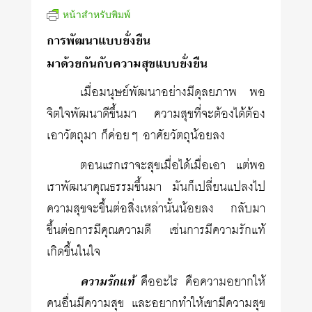
หน้าสำหรับพิมพ์
การพัฒนาแบบยั่งยืน
มาด้วยกันกับความสุขแบบยั่งยืน
เมื่อมนุษย์พัฒนาอย่างมีดุลยภาพ พอ
จิตใจพัฒนาดีขึ้นมา ความสุขที่จะต้องได้ต้อง
เอาวัตถุมา ก็ค่อยๆ อาศัยวัตถุน้อยลง
ตอนแรกเราจะสุขเมื่อได้เมื่อเอา แต่พอ
เราพัฒนาคุณธรรมขึ้นมา มันก็เปลี่ยนแปลงไป
ความสุขจะขึ้นต่อสิ่งเหล่านั้นน้อยลง กลับมา
ขึ้นต่อการมีคุณความดี เช่นการมีความรักแท้
เกิดขึ้นในใจ
ความรักแท้
คืออะไร คือความอยากให้
คนอื่นมีความสุข และอยากทำให้เขามีความสุข