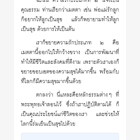
ฉะนั้น ความรักประเภทที่ ๒ นี้จึงเป็น
คุณธรรม ท่านเรียกว่าเมตตา เช่น พ่อแม่รักลูก
ก็อยากให้ลูกเป็นสุข แล้วก็พยายามทำให้ลูก
เป็นสุข ด้วยการให้เป็นต้น
เราก็ขยายความรักประเภท ๒ คือ
เมตตานี้ออกไปให้กว้างขวาง เป็นการพัฒนาที่
ทำให้มีชีวิตและสังคมที่ดีงาม เพราะตัวเราเองก็
ขยายขอบเขตของความสุขได้มากขึ้น พร้อมกับ
ที่โลกก็มีความสุขมากขึ้นด้วย
ตกลงว่า นี่แหละคือหลักธรรมต่างๆ ที่
พระพุทธเจ้าสอนไว้ ซึ่งถ้าเราปฏิบัติตามได้ ก็
เป็นคุณประโยชน์แก่ชีวิตของเรา และช่วยให้
โลกนี้ร่มเย็นเป็นสุขไปด้วย