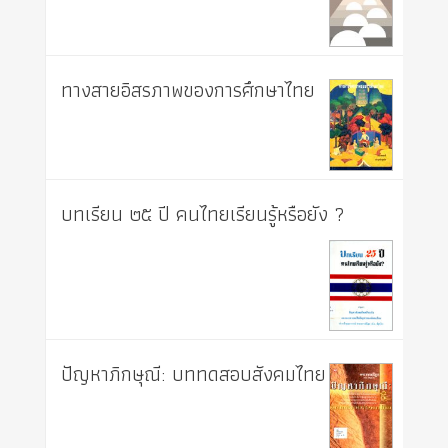
ทางสายอิสรภาพของการศึกษาไทย
บทเรียน ๒๕ ปี คนไทยเรียนรู้หรือยัง ?
ปัญหาภิกษุณี: บททดสอบสังคมไทย