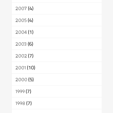
2007
(4)
2005
(4)
2004
(1)
2003
(6)
2002
(7)
2001
(10)
2000
(5)
1999
(7)
1998
(7)