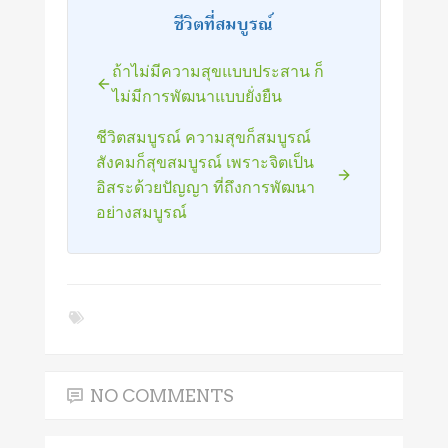
ชีวิตที่สมบูรณ์
ถ้าไม่มีความสุขแบบประสาน ก็
ไม่มีการพัฒนาแบบยั่งยืน
ชีวิตสมบูรณ์ ความสุขก็สมบูรณ์
สังคมก็สุขสมบูรณ์ เพราะจิตเป็น
อิสระด้วยปัญญา ที่ถึงการพัฒนา
อย่างสมบูรณ์
NO COMMENTS