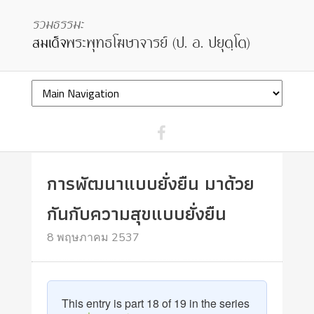
การพัฒนาแบบยั่งยืน มาด้วย
กันกับความสุขแบบยั่งยืน
8 พฤษภาคม 2537
This entry is part 18 of 19 in the series