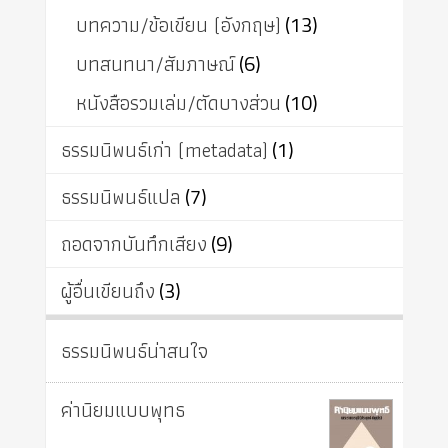
บทความ/ข้อเขียน (อังกฤษ)
(13)
บทสนทนา/สัมภาษณ์
(6)
หนังสือรวมเล่ม/ตัดบางส่วน
(10)
ธรรมนิพนธ์เก่า (metadata)
(1)
ธรรมนิพนธ์แปล
(7)
ถอดจากบันทึกเสียง
(9)
ผู้อื่นเขียนถึง
(3)
ธรรมนิพนธ์น่าสนใจ
ค่านิยมแบบพุทธ