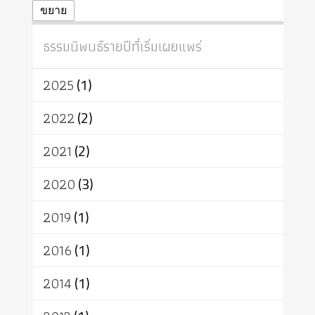
ปฏิจจสมุปบาท
ศีล
อุตสาหกรรม
ขยาย
สถาบันสงฆ์
ศาสนาประจำชาติ
ธรรมนิพนธ์รายปีที่เริ่มเผยแพร่
อินเดีย
ผู้บริโภค
ธรรมาธิปไตย
จักร
การแยกรัฐกับศาสนา
ธรรมชาติ
2025
(1)
เทคโนโลยี
คณะสงฆ์
การบวช
สิทธิ
พุทธบริษัท
เยาวชน
2022
(2)
อาสาฬหบูชา
พระเวท
มหายาน
2021
(2)
อัตถะ
วัตถุเสพ
วัฒนธรรม
เทวดา
ปราโมทย์
2020
(3)
2019
(1)
2016
(1)
2014
(1)