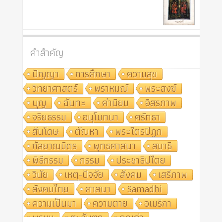
คำสำคัญ
ปัญญา
การศึกษา
ความสุข
วิทยาศาสตร์
พราหมณ์
พระสงฆ์
บุญ
ฉันทะ
ค่านิยม
อิสรภาพ
จริยธรรม
อนุโมทนา
ศรัทธา
สันโดษ
ตัณหา
พระไตรปิฎก
กัลยาณมิตร
พุทธศาสนา
สมาธิ
พิธีกรรม
กรรม
ประชาธิปไตย
วินัย
เหตุ-ปัจจัย
สังคม
เสรีภาพ
สังคมไทย
ศาสนา
Samādhi
ความเป็นมา
ความตาย
อเมริกา
พรหม
ตะวันตก
คุณค่า