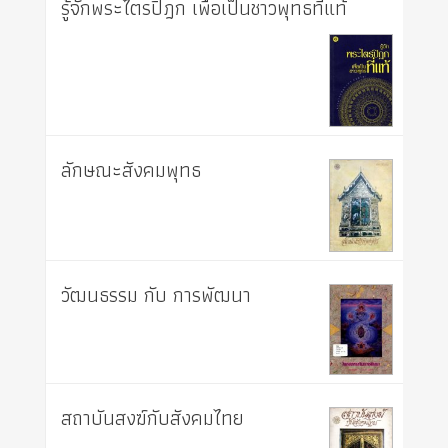
รู้จักพระไตรปิฎก เพื่อเป็นชาวพุทธที่แท้
ลักษณะสังคมพุทธ
วัฒนธรรม กับ การพัฒนา
สถาบันสงฆ์กับสังคมไทย