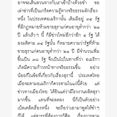
อาจจะเดินสวนทางกับเราเข้าบ้างด้วยซ้ำ ขอ
เล่าข่าวที่เป็นเกร็ดความรู้ทางจริยธรรมสักเรื่อง
หนึ่ง ในประเทศอเมริกานั้น เดิมมีอยู่ ๓๔ รัฐ
ที่มีกฎหมายห้ามขายสุราแก่คนอายุต่ำกว่า ๒๑
ปี แล้วเร็วๆ นี้ ก็มีข่าวใหม่อีกว่าอีก ๔ รัฐ ได้
ลงมติตาม ๓๔ รัฐนั้น ก็หมายความว่ารัฐที่ห้าม
ขายสุราแก่คนอายุต่ำกว่า ๒๑ ปี มีจำนวนเพิ่ม
ขึ้นเป็น ๓๘ รัฐ จึงเป็นไปในทางที่ว่า อเมริกา
เกิดมีความก้าวหน้าทางจริยธรรมขึ้น อย่าง
น้อยก็ในข้อที่เกี่ยวกับเรื่องสุรานี้ ประเทศไทย
เมื่อจะตามอเมริกาก็ควรตามในแง่นี้ด้วย แต่
ข่าวทางเมืองไทย ได้ยินแต่ว่ามีโรงงานผลิตสุรา
มากขึ้น แทนที่จะลดลง นี่ก็เป็นตัวอย่าง
เบ็ดเตล็ดเรื่องหนึ่ง จะถือว่าเอามาพูดให้ขำๆ
ก็ได้ แต่สาระที่ต้องการก็คือ เรื่องการตาม