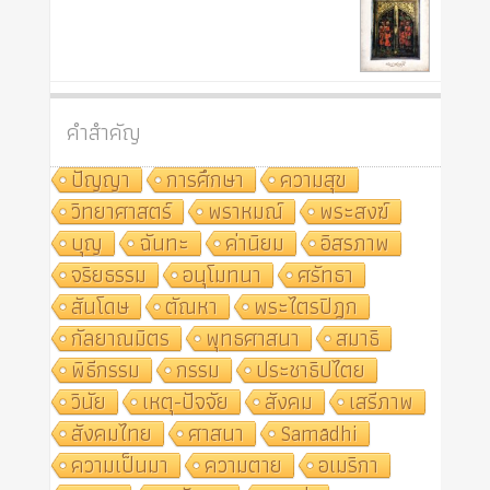
คำสำคัญ
ปัญญา
การศึกษา
ความสุข
วิทยาศาสตร์
พราหมณ์
พระสงฆ์
บุญ
ฉันทะ
ค่านิยม
อิสรภาพ
จริยธรรม
อนุโมทนา
ศรัทธา
สันโดษ
ตัณหา
พระไตรปิฎก
กัลยาณมิตร
พุทธศาสนา
สมาธิ
พิธีกรรม
กรรม
ประชาธิปไตย
วินัย
เหตุ-ปัจจัย
สังคม
เสรีภาพ
สังคมไทย
ศาสนา
Samādhi
ความเป็นมา
ความตาย
อเมริกา