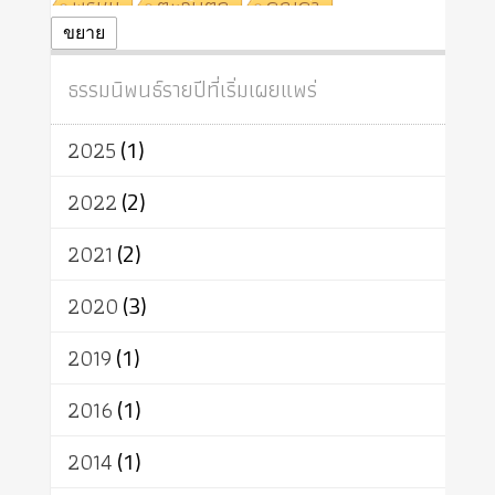
พรหม
ตะวันตก
คุณค่า
ปฏิจจสมุปบาท
ศีล
อุตสาหกรรม
ขยาย
สถาบันสงฆ์
ศาสนาประจำชาติ
ธรรมนิพนธ์รายปีที่เริ่มเผยแพร่
อินเดีย
ผู้บริโภค
ธรรมาธิปไตย
จักร
การแยกรัฐกับศาสนา
ธรรมชาติ
2025
(1)
เทคโนโลยี
คณะสงฆ์
การบวช
สิทธิ
พุทธบริษัท
เยาวชน
2022
(2)
อาสาฬหบูชา
พระเวท
มหายาน
2021
(2)
อัตถะ
วัตถุเสพ
วัฒนธรรม
เทวดา
ปราโมทย์
2020
(3)
2019
(1)
2016
(1)
2014
(1)