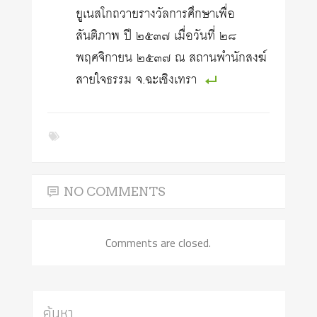
ยูเนสโกถวายรางวัลการศึกษาเพื่อ
สันติภาพ ปี ๒๕๓๗ เมื่อวันที่ ๒๘
พฤศจิกายน ๒๕๓๗ ณ สถานพำนักสงฆ์
สายใจธรรม จ.ฉะเชิงเทรา
NO COMMENTS
Comments are closed.
ค้นหา