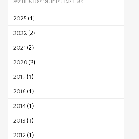
ธรรมนิพนธ์รายปีที่เริ่มเผยแพร่
ผู้บริโภค
ธรรมาธิปไตย
จักร
การแยกรัฐกับศาสนา
ธรรมชาติ
2025
(1)
เทคโนโลยี
คณะสงฆ์
การบวช
สิทธิ
พุทธบริษัท
เยาวชน
อาสาฬหบูชา
2022
(2)
พระเวท
มหายาน
อัตถะ
วัตถุเสพ
2021
(2)
วัฒนธรรม
เทวดา
ปราโมทย์
2020
(3)
2019
(1)
2016
(1)
2014
(1)
2013
(1)
2012
(1)