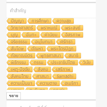
คำสำคัญ
ปัญญา
การศึกษา
ความสุข
วิทยาศาสตร์
พราหมณ์
พระสงฆ์
บุญ
ฉันทะ
ค่านิยม
อิสรภาพ
จริยธรรม
อนุโมทนา
ศรัทธา
สันโดษ
ตัณหา
พระไตรปิฎก
กัลยาณมิตร
พุทธศาสนา
สมาธิ
พิธีกรรม
กรรม
ประชาธิปไตย
วินัย
เหตุ-ปัจจัย
สังคม
เสรีภาพ
สังคมไทย
ศาสนา
Samādhi
ความเป็นมา
ความตาย
อเมริกา
พรหม
ตะวันตก
คุณค่า
ปฏิจจสมุปบาท
ศีล
อุตสาหกรรม
ขยาย
สถาบันสงฆ์
ศาสนาประจำชาติ
อินเดีย