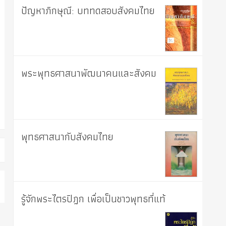
ปัญหาภิกษุณี: บททดสอบสังคมไทย
พระพุทธศาสนาพัฒนาคนและสังคม
พุทธศาสนากับสังคมไทย
รู้จักพระไตรปิฎก เพื่อเป็นชาวพุทธที่แท้