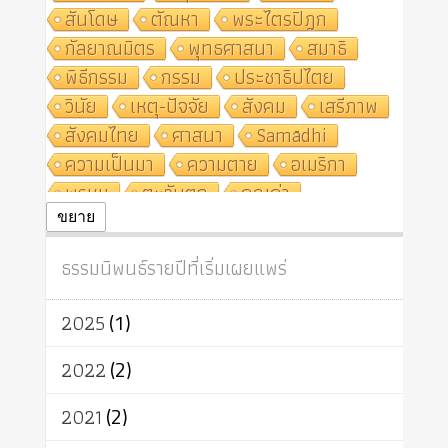
สันโดษ
ตัณหา
พระไตรปิฎก
กัลยาณมิตร
พุทธศาสนา
สมาธิ
พิธีกรรม
กรรม
ประชาธิปไตย
วินัย
เหตุ-ปัจจัย
สังคม
เสรีภาพ
สังคมไทย
ศาสนา
Samādhi
ความเป็นมา
ความตาย
อเมริกา
พรหม
ตะวันตก
คุณค่า
ปฏิจจสมุปบาท
ศีล
อุตสาหกรรม
ขยาย
สถาบันสงฆ์
ศาสนาประจำชาติ
ธรรมนิพนธ์รายปีที่เริ่มเผยแพร่
อินเดีย
ผู้บริโภค
ธรรมาธิปไตย
จักร
การแยกรัฐกับศาสนา
ธรรมชาติ
2025
(1)
เทคโนโลยี
คณะสงฆ์
การบวช
สิทธิ
พุทธบริษัท
เยาวชน
2022
(2)
อาสาฬหบูชา
พระเวท
มหายาน
2021
(2)
อัตถะ
วัตถุเสพ
วัฒนธรรม