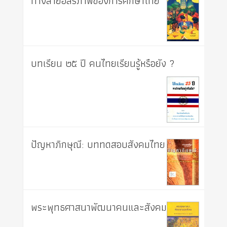
ทางสายอิสรภาพของการศึกษาไทย
บทเรียน ๒๕ ปี คนไทยเรียนรู้หรือยัง ?
ปัญหาภิกษุณี: บททดสอบสังคมไทย
พระพุทธศาสนาพัฒนาคนและสังคม