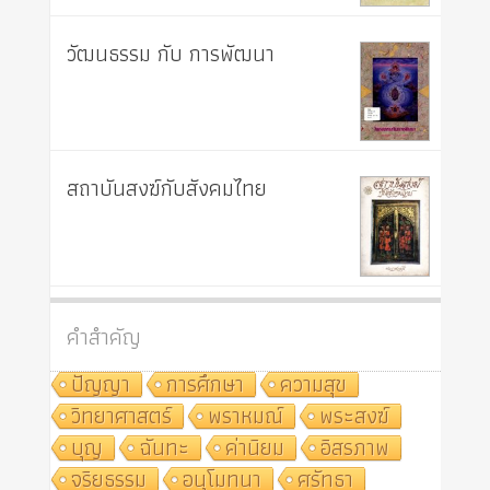
วัฒนธรรม กับ การพัฒนา
สถาบันสงฆ์กับสังคมไทย
คำสำคัญ
ปัญญา
การศึกษา
ความสุข
วิทยาศาสตร์
พราหมณ์
พระสงฆ์
บุญ
ฉันทะ
ค่านิยม
อิสรภาพ
จริยธรรม
อนุโมทนา
ศรัทธา