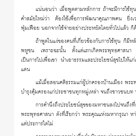
แน่นอนว่า เมื่อพูดตามหลักการ ถ้าจะมีการใช้ทุ
คำสมัยใหม่ว่า ต้องใช้เพื่อการพัฒนาคุณภาพคน ยิ่งเวล
ฟุ่มเฟือย นอกจากใช้จ่ายอย่างประหยัดโดยทั่วไปแล้ว ก็
ถ้าพูดในแง่ของคนที่เกี่ยวข้องกับการใช้ทุน ก็ม
พหูชน เพราะฉะนั้น ตั้งแต่แรกเกิดพระพุทธศาสนา พ
เป็นการไปเพื่อเขา นำเอาธรรมและประโยชน์สุขไปให้แก่เขา
แดน
แม้เมื่อสอนคติธรรมแก่ผู้ปกครองบ้านเมือง พระ
บำรุงคุ้มครองแก่ประชาชนทุกหมู่เหล่า จนถึงชาวชนบท 
การคำนึงถึงประโยชน์สุขของมหาชนลงไปจนถึ
พระพุทธศาสนา ดังที่เรียกว่า พระคุณแห่งมหากรุณา หาใช
แต่ประการใดไม่