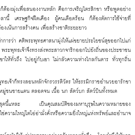
นก็ต้องมุ่งเพื่อสนองงานหลัก คือการเจริญไตรสิกขา หรือพูดอย่าง
านี้ เศรษฐกิจฝืดเคือง ผู้คนเดือดร้อน ก็ต้องตัดการใช้จ่ายที่
ต้องเน้นการสร้างคน เพื่อสร้างชาติระยะยาว
ีหลักการว่า คติพระพุทธศาสนามุ่งให้แผ่ขยายประโยชน์สุขออกไปแก่
ระพุทธเจ้าจึงทรงส่งพระสาวกจาริกออกไปยังถิ่นของประชาชน
ให้ทั่วถึง ไปอยู่กับเขา ไม่กลัวความห่างไกลกันดาร ทั่วทุกถิ่น
พุทธเจ้าก็ทรงสอนหลักจักรวรรดิวัตร ให้ธรรมิกราชอำนวยอารักขา
หมู่ชนชายแดน ตลอดจน เนื้อ นก สัตว์บก สัตว์บินทั้งหมด
งที่สุดนี้แหละ เป็นคุณสมบัติของมหาบุรุษในความหมายของ
่ความใหญ่โตโอ่อ่ามั่งคั่งหรือความยิ่งใหญ่แห่งทรัพย์และอำนาจ