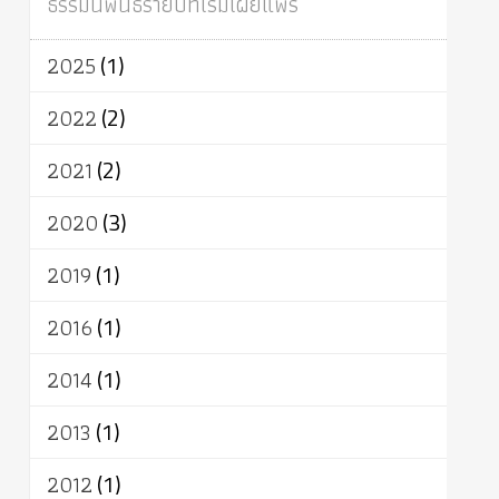
ธรรมนิพนธ์รายปีที่เริ่มเผยแพร่
ผู้บริโภค
ธรรมาธิปไตย
จักร
การแยกรัฐกับศาสนา
ธรรมชาติ
2025
(1)
เทคโนโลยี
คณะสงฆ์
การบวช
สิทธิ
พุทธบริษัท
เยาวชน
อาสาฬหบูชา
2022
(2)
พระเวท
มหายาน
อัตถะ
วัตถุเสพ
2021
(2)
วัฒนธรรม
เทวดา
ปราโมทย์
2020
(3)
2019
(1)
2016
(1)
2014
(1)
2013
(1)
2012
(1)