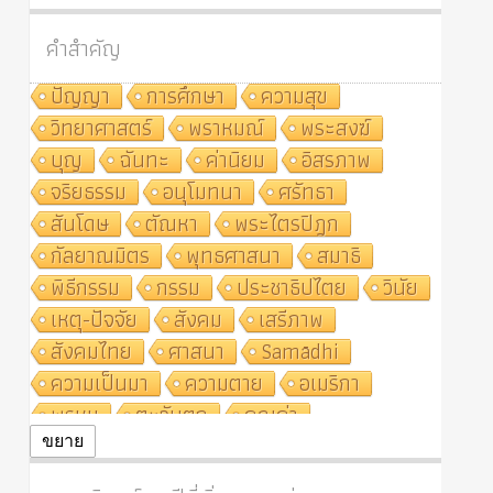
คำสำคัญ
ปัญญา
การศึกษา
ความสุข
วิทยาศาสตร์
พราหมณ์
พระสงฆ์
บุญ
ฉันทะ
ค่านิยม
อิสรภาพ
จริยธรรม
อนุโมทนา
ศรัทธา
สันโดษ
ตัณหา
พระไตรปิฎก
กัลยาณมิตร
พุทธศาสนา
สมาธิ
พิธีกรรม
กรรม
ประชาธิปไตย
วินัย
เหตุ-ปัจจัย
สังคม
เสรีภาพ
สังคมไทย
ศาสนา
Samādhi
ความเป็นมา
ความตาย
อเมริกา
พรหม
ตะวันตก
คุณค่า
ปฏิจจสมุปบาท
ศีล
อุตสาหกรรม
ขยาย
สถาบันสงฆ์
ศาสนาประจำชาติ
อินเดีย