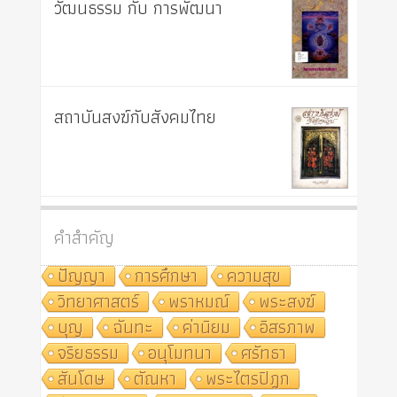
วัฒนธรรม กับ การพัฒนา
สถาบันสงฆ์กับสังคมไทย
คำสำคัญ
ปัญญา
การศึกษา
ความสุข
วิทยาศาสตร์
พราหมณ์
พระสงฆ์
บุญ
ฉันทะ
ค่านิยม
อิสรภาพ
จริยธรรม
อนุโมทนา
ศรัทธา
สันโดษ
ตัณหา
พระไตรปิฎก