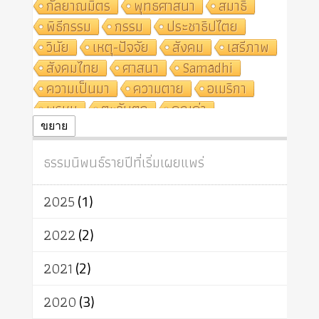
กัลยาณมิตร
พุทธศาสนา
สมาธิ
พิธีกรรม
กรรม
ประชาธิปไตย
วินัย
เหตุ-ปัจจัย
สังคม
เสรีภาพ
สังคมไทย
ศาสนา
Samādhi
ความเป็นมา
ความตาย
อเมริกา
พรหม
ตะวันตก
คุณค่า
ปฏิจจสมุปบาท
ศีล
อุตสาหกรรม
ขยาย
สถาบันสงฆ์
ศาสนาประจำชาติ
ธรรมนิพนธ์รายปีที่เริ่มเผยแพร่
อินเดีย
ผู้บริโภค
ธรรมาธิปไตย
จักร
การแยกรัฐกับศาสนา
ธรรมชาติ
2025
(1)
เทคโนโลยี
คณะสงฆ์
การบวช
สิทธิ
พุทธบริษัท
เยาวชน
2022
(2)
อาสาฬหบูชา
พระเวท
มหายาน
2021
(2)
อัตถะ
วัตถุเสพ
วัฒนธรรม
เทวดา
ปราโมทย์
2020
(3)