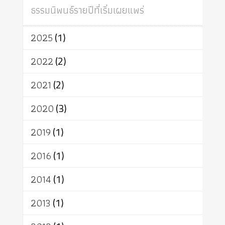
สถาบันสงฆ์
ศาสนาประจำชาติ
ธรรมนิพนธ์รายปีที่เริ่มเผยแพร่
อินเดีย
ผู้บริโภค
ธรรมาธิปไตย
จักร
การแยกรัฐกับศาสนา
ธรรมชาติ
2025
(1)
เทคโนโลยี
คณะสงฆ์
การบวช
สิทธิ
พุทธบริษัท
เยาวชน
2022
(2)
อาสาฬหบูชา
พระเวท
มหายาน
2021
(2)
อัตถะ
วัตถุเสพ
วัฒนธรรม
เทวดา
ปราโมทย์
2020
(3)
2019
(1)
2016
(1)
2014
(1)
2013
(1)