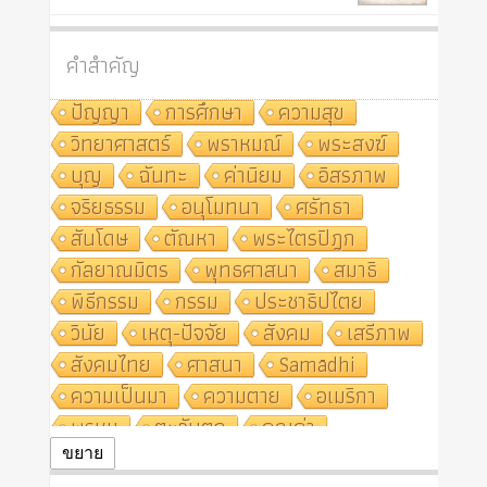
คำสำคัญ
ปัญญา
การศึกษา
ความสุข
วิทยาศาสตร์
พราหมณ์
พระสงฆ์
บุญ
ฉันทะ
ค่านิยม
อิสรภาพ
จริยธรรม
อนุโมทนา
ศรัทธา
สันโดษ
ตัณหา
พระไตรปิฎก
กัลยาณมิตร
พุทธศาสนา
สมาธิ
พิธีกรรม
กรรม
ประชาธิปไตย
วินัย
เหตุ-ปัจจัย
สังคม
เสรีภาพ
สังคมไทย
ศาสนา
Samādhi
ความเป็นมา
ความตาย
อเมริกา
พรหม
ตะวันตก
คุณค่า
ปฏิจจสมุปบาท
ศีล
อุตสาหกรรม
ขยาย