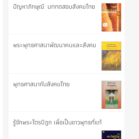
ปัญหาภิกษุณี: บททดสอบสังคมไทย
พระพุทธศาสนาพัฒนาคนและสังคม
พุทธศาสนากับสังคมไทย
รู้จักพระไตรปิฎก เพื่อเป็นชาวพุทธที่แท้