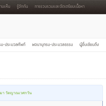
มเห็น
รู้จักกัน
การรวบรวมและจัดเตรียมเนื้อหา
รม-ประมวลศัพท์
พจนานุกรม-ประมวลธรรม
ผู้อื่นเขียนถึง
กสีมา วัดญาณเวศกวัน