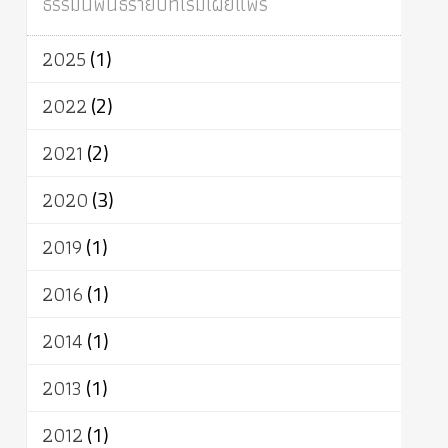
ธรรมนิพนธ์รายปีที่เริ่มเผยแพร่
ผู้บริโภค
ธรรมาธิปไตย
จักร
การแยกรัฐกับศาสนา
ธรรมชาติ
2025
(1)
เทคโนโลยี
คณะสงฆ์
การบวช
สิทธิ
พุทธบริษัท
เยาวชน
อาสาฬหบูชา
2022
(2)
พระเวท
มหายาน
อัตถะ
วัตถุเสพ
2021
(2)
วัฒนธรรม
เทวดา
ปราโมทย์
2020
(3)
2019
(1)
2016
(1)
2014
(1)
2013
(1)
2012
(1)