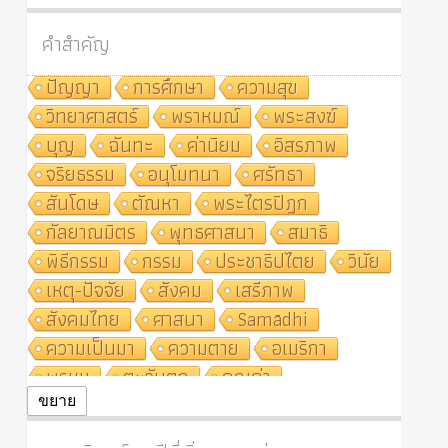
คำสำคัญ
ปัญญา
การศึกษา
ความสุข
วิทยาศาสตร์
พราหมณ์
พระสงฆ์
บุญ
ฉันทะ
ค่านิยม
อิสรภาพ
จริยธรรม
อนุโมทนา
ศรัทธา
สันโดษ
ตัณหา
พระไตรปิฎก
กัลยาณมิตร
พุทธศาสนา
สมาธิ
พิธีกรรม
กรรม
ประชาธิปไตย
วินัย
เหตุ-ปัจจัย
สังคม
เสรีภาพ
สังคมไทย
ศาสนา
Samādhi
ความเป็นมา
ความตาย
อเมริกา
พรหม
ตะวันตก
คุณค่า
ปฏิจจสมุปบาท
ศีล
อุตสาหกรรม
ขยาย
สถาบันสงฆ์
ศาสนาประจำชาติ
อินเดีย