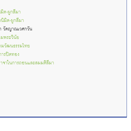
ิมิต-ผูกสีมา
กนิมิต-ผูกสีมา
ีมา วัดญาณเวศกวัน
ามพระวินัย
ตามวัฒนธรรมไทย
การปิดทอง
าจาในการถอนและสมมติสีมา