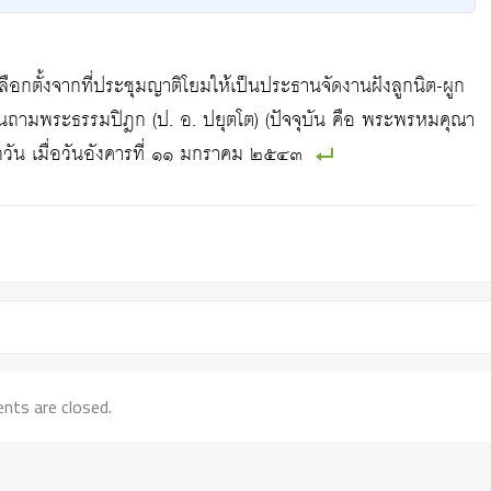
ือกตั้งจากที่ประชุมญาติโยมให้เป็นประธานจัดงานฝังลูกนิต-ผูก
ยนถามพระธรรมปิฎก (ป. อ. ปยุตโต) (ปัจจุบัน คือ พระพรหมคุณา
วศกวัน เมื่อวันอังคารที่ ๑๑ มกราคม ๒๕๔๓
ts are closed.