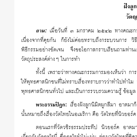
ฝังลู
วัด
ถาม:
เมื่อวันที่ ๓ มกราคม ๒๕๔๒ ทางคณะกรรมกา
เนื่องจากที่คุยกัน ก็ยังไม่ค่อยทราบถึงกระบวนการ ว
พิธีกรรมอย่างชัดเจน จึงขอโอกาสกราบเรียนถามท่าน
วัตถุประสงค์ต่างๆ ในการทำ
ทั้งนี้ เพราะว่าทางคณะกรรมการมองเห็นว่า การฝั
ให้พุทธศาสนิกชนที่ไม่ทราบเรื่องทราบราวว่าทำไปทำไม ท
พุทธศาสนิกชนทั่วไป และเป็นการรวบรวมความรู้ ข้อมูล
พระธรรมปิฎก:
เรื่องฝังลูกนิมิตผูกสีมา อาตมาก็เค
นั้นหมายถึงเรื่องวัดไทยในอเมริกา คือ วัดไทยที่นิวยอร์ค
ตอนแรกที่วัดวชิรธรรมประทีป นิวยอร์ค อาตมาได้เข