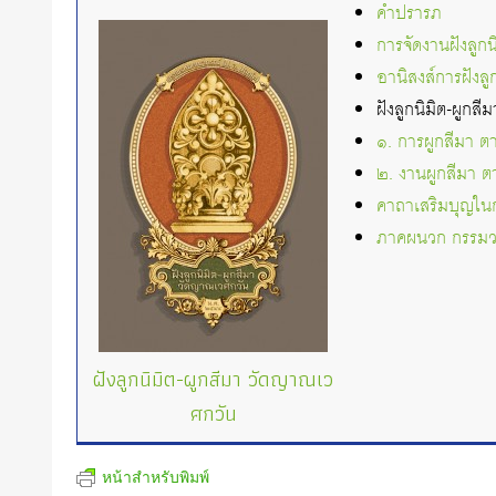
คำปรารภ
การจัดงานฝังลูกน
อานิสงส์การฝังลู
ฝังลูกนิมิต-ผูกส
๑. การผูกสีมา ต
๒. งานผูกสีมา 
คาถาเสริมบุญใน
ภาคผนวก กรรมว
ฝังลูกนิมิต-ผูกสีมา วัดญาณเว
ศกวัน
หน้าสำหรับพิมพ์