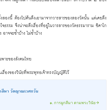
โกจัดงานผูกสีมา ก็เลยเขียนเรื่องสีมาขึ้นอีก เท่ากับว่ามี ๒ เรื่อง
ื่องทั้งสองนี้ ต้องไปค้นดึงเอามาจากวารสารของสองวัดนั้น แต่เคยดึง
ยใจธรรม
จึงน่าจะดึงเรื่องที่อยู่ในวารสารของวัดธรรมาราม ชิคาโก
่ง อาจจะซ้ำบ้าง ไม่ซ้ำบ้าง
ยเฉพาะของสังคมไทย
ป็นเรื่องของวินัยที่พระพุทธเจ้าทรงบัญญัติไว้
ผูกสีมา วัดญาณเวศกวัน
๑. การผูกสีมา ตามพระวินัย