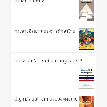
ค่านิยมแบบพุทธ
ทางสายอิสรภาพของการศึกษาไทย
บทเรียน ๒๕ ปี คนไทยเรียนรู้หรือยัง ?
ปัญหาภิกษุณี: บททดสอบสังคมไทย