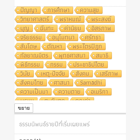
ปัญญา
การศึกษา
ความสุข
วิทยาศาสตร์
พราหมณ์
พระสงฆ์
บุญ
ฉันทะ
ค่านิยม
อิสรภาพ
จริยธรรม
อนุโมทนา
ศรัทธา
สันโดษ
ตัณหา
พระไตรปิฎก
กัลยาณมิตร
พุทธศาสนา
สมาธิ
พิธีกรรม
กรรม
ประชาธิปไตย
วินัย
เหตุ-ปัจจัย
สังคม
เสรีภาพ
สังคมไทย
ศาสนา
Samādhi
ความเป็นมา
ความตาย
อเมริกา
พรหม
ตะวันตก
คุณค่า
ปฏิจจสมุปบาท
ศีล
อุตสาหกรรม
ขยาย
สถาบันสงฆ์
ศาสนาประจำชาติ
ธรรมนิพนธ์รายปีที่เริ่มเผยแพร่
อินเดีย
ผู้บริโภค
ธรรมาธิปไตย
จักร
การแยกรัฐกับศาสนา
ธรรมชาติ