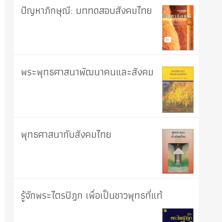
ปัญหาภิกษุณี: บททดสอบสังคมไทย
พระพุทธศาสนาพัฒนาคนและสังคม
พุทธศาสนากับสังคมไทย
รู้จักพระไตรปิฎก เพื่อเป็นชาวพุทธที่แท้