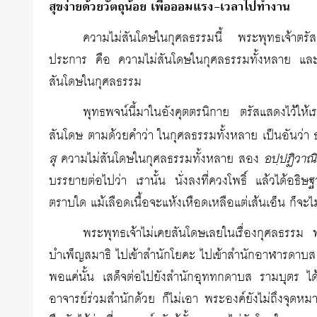
สุขง่ายด้วยวัตถุน้อย เพื่อออมแรง-เวลาไปทำงาน
ความไม่สันโดษในกุศลธรรมนี้ พระพุทธเจ้าตรัส
ประการ คือ ความไม่สันโดษในกุศลธรรมทั้งหลาย และกา
สันโดษในกุศลธรรม
พุทธพจน์นี้มาในอังคุตตรนิกาย ตรัสแสดงไว้ให้
สันโดษ ตามด้วยคำว่า ในกุศลธรรมทั้งหลาย เป็นอันว่า ธร
สุ
อปฺปฏิวาณ
ความไม่สันโดษในกุศลธรรมทั้งหลาย สอง
บรรยายต่อไปว่า เรานั้น นั่งลงที่ควงโพธิ์ แล้วได้อธิษฐ
ตราบใด แม้เลือดเนื้อจะแห้งเหือดเหลือแต่เส้นเอ็น ก็จะไม่ล
พระพุทธเจ้าไม่เคยสันโดษเลยในเรื่องกุศลธรร
บำเพ็ญสมาธิ ไปเข้าสำนักโยคะ ไปเข้าสำนักอาฬารดาบส
พอแค่นั้น เสด็จต่อไปยังสำนักอุททกดาบส รามบุตร ได
อาจารย์ร่วมสำนักด้วย ก็ไม่เอา พระองค์ยังไม่ถึงจุดหมา