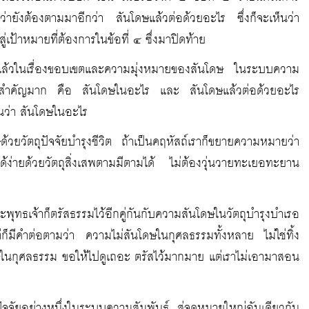
งต้องตามมาอีกว่า สันโดษแล้วต่อด้วยอะไร ซึ่งก็จะเห็นว่า
่เป้าหมายที่ต้องการในข้อที่ ๔ ซึ่งมาปิดท้าย
นแล้วในเรื่องขอบเขตและความมุ่งหมายของสันโดษ ในระบบความ
นี้สำคัญมาก คือ สันโดษในอะไร และ สันโดษแล้วต่อด้วยอะไร
อนว่า สันโดษในอะไร
้วยวัตถุปัจจัยบำรุงชีวิต ถ้าเป็นคฤหัสถ์เราก็ขยายความหมายว่า
ง่ายด้วยวัตถุสิ่งเสพตามมีตามได้ ไม่ต้องวุ่นวายทะเยอทะยาน
ระพุทธเจ้าก็ตรัสธรรมไว้อีกคู่กันกับความสันโดษในวัตถุบำรุงบำเรอ
ก็มีคำต่อตามว่า ความไม่สันโดษในกุศลธรรมทั้งหลาย ไม่ใช่ทิ้ง
ษในกุศลธรรม ขอให้ไปดูเถอะ ตรัสไว้มากมาย แต่เราไม่เอามาสอน
จจัยอย่างหนึ่งในระบบความสัมพันธ์ สู่จุดหมายใหญ่อันเดียวกัน