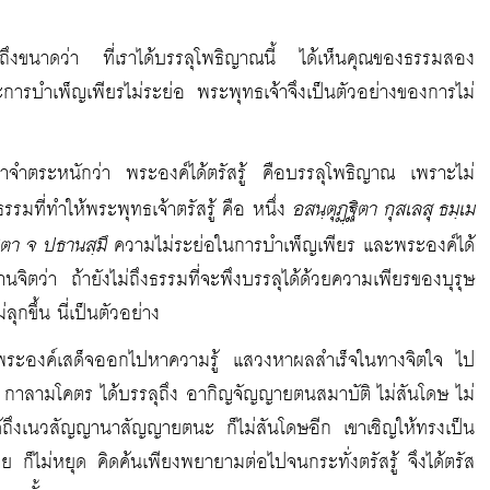
ถึงขนาดว่า ที่เราได้บรรลุโพธิญาณนี้ ได้เห็นคุณของธรรมสอง
รบำเพ็ญเพียรไม่ระย่อ พระพุทธเจ้าจึงเป็นตัวอย่างของการไม่
เราจำตระหนักว่า พระองค์ได้ตรัสรู้ คือบรรลุโพธิญาณ เพราะไม่
อสนฺตุฏฺฐิตา กุสเลสุ ธมฺเม
รมที่ทำให้พระพุทธเจ้าตรัสรู้ คือ หนึ่ง
ิตา จ ปธานสฺมึ
ความไม่ระย่อในการบำเพ็ญเพียร และพระองค์ได้
านจิตว่า ถ้ายังไม่ถึงธรรมที่จะพึงบรรลุได้ด้วยความเพียรของบุรุษ
ุกขึ้น นี่เป็นตัวอย่าง
ม พระองค์เสด็จออกไปหาความรู้ แสวงหาผลสำเร็จในทางจิตใจ ไป
 กาลามโคตร ได้บรรลุถึง อากิญจัญญายตนสมาบัติ ไม่สันโดษ ไม่
้ถึงเนวสัญญานาสัญญายตนะ ก็ไม่สันโดษอีก เขาเชิญให้ทรงเป็น
ย ก็ไม่หยุด คิดค้นเพียงพยายามต่อไปจนกระทั่งตรัสรู้ จึงได้ตรัส