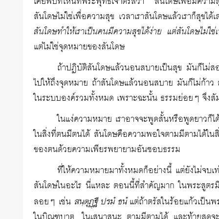
เคยพบที่ไหนที่พระพุทธเจ้าตรัสว่า สันโดษเพื่อมีควา
สันโดษไม่ใช่เพื่อความสุข เวลาเราสันโดษแล้วเราก็สุขได
สันโดษทำให้เราเป็นคนมีความสุขได้ง่าย แต่สันโดษไม่ใช่เ
แต่ไม่ใช่จุดหมายของสันโดษ
ถ้าปฏิบัติสันโดษแล้วนอนสบายเป็นสุข มันก็ไม่ส
ไปให้ถึงจุดหมาย ถ้าสันโดษแล้วนอนสบาย มันก็ไม่ก้าว ส
ในระบบองค์รวมทั้งหมด เพราะฉะนั้น ธรรมย่อยๆ จึงสัมพ
ในแง่ความหมาย เราอาจจะพูดสั้นหรือพูดยาวก็ได้
ในสิ่งที่ตนมีตนได้ สันโดษคือความพอใจตามมีตามได้ในสิ
ของตนด้วยความเพียรพยายามอันชอบธรรม
ที่ให้ความหมายมาทั้งหมดก็อย่างนี้ แต่ยังไม่จบ
สันโดษในอะไร นี่แหละ ตอนนี้ที่สำคัญมาก ในพระสูตรมีไ
สนฺตุฏฺฐี ปรมํ ธนํ
ลอยๆ เช่น
แต่ถ้าตรัสในร้อยแก้วเป็น
ในบิณฑบาต…ในเสนาสนะ ตามมีตามได้ และท้ายสุดจะมีธ