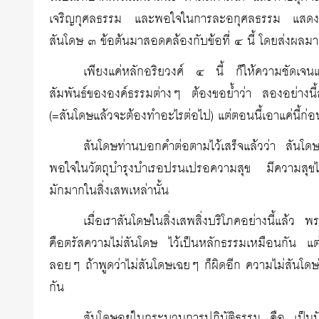
เจริญกุศลธรรม และพอใจในการละอกุศลธรรม แสดงว่ายั
สันโดษ ๓ ข้อต้นมาสอดคล้องกับข้อที่ ๔ นี้ โดยส่งผลมาสู
เพียงแค่หลักอริยวงศ์ ๔ นี้ ก็ให้ความชัดเจ
สัมพันธ์ขององค์ธรรมต่างๆ ต้องขอย้ำว่า สองอย่าง
(=สันโดษแล้วจะต้องทำอะไรต่อไป) แต่ตอนนี้เอาแค่นี้ก่
สันโดษท่านบอกคำต่อตามไว้เสร็จแล้วว่า สันโดษด
พอใจในวัตถุบำรุงบำเรอปรนเปรอความสุข มีความสุขได้
มักมากในสิ่งเสพเหล่านั้น
เมื่อเราสันโดษในสิ่งเสพสิ่งบริโภคอย่างนี้แล้ว พ
คือตรัสความไม่สันโดษ ไว้เป็นหลักธรรมเหมือนกัน แต่
ลอยๆ ถ้าพูดว่าไม่สันโดษเฉยๆ ก็ผิดอีก ความไม่สันโด
กัน
สันโดษอยู่ในกระบวนการปฏิบัติธรรม คือ เป็นปั