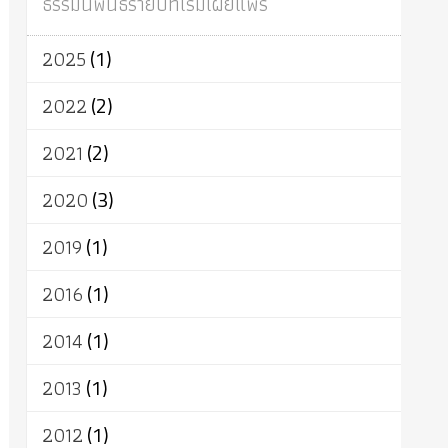
ธรรมนิพนธ์รายปีที่เริ่มเผยแพร่
ผู้บริโภค
ธรรมาธิปไตย
จักร
การแยกรัฐกับศาสนา
ธรรมชาติ
2025
(1)
เทคโนโลยี
คณะสงฆ์
การบวช
สิทธิ
พุทธบริษัท
เยาวชน
อาสาฬหบูชา
2022
(2)
พระเวท
มหายาน
อัตถะ
วัตถุเสพ
2021
(2)
วัฒนธรรม
เทวดา
ปราโมทย์
2020
(3)
2019
(1)
2016
(1)
2014
(1)
2013
(1)
2012
(1)