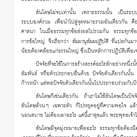
สันโดษไม่จบเท่านั้น เพราะธรรมนั้น เป็นระบบ
ระบบองค์รวม เพื่อนำไปสู่จุดหมายรวมอันเดียวกัน ค
ศาสนา ในเมื่อธรรมทุกข้อส่งผลไปรวมกัน ธรรมทุกข้อก
ธัมมานุธัมมปฏิบัติ
การข้อใหญ่ จึงเรียกว่า
ที่แปลกันมาว
น้อยต้องคล้อยแก่ธรรมใหญ่ ซึ่งเป็นหลักการปฏิบัติเพื่
ปัจจัยที่จะใช้ในการสร้างสรรค์อะไรสักอย่างหนึ
สัมพันธ์ หรือตัวประกอบอื่นด้วย ปัจจัยตัวเดียวกันนั้น 
ก้าวหน้า แต่พอปัจจัยตัวเดียวกันนั้นไปประกอบร่วมกับป
สันโดษก็เช่นเดียวกัน ถ้าเราไม่ใช้สันโดษเป็นปัจจั
สันโดษล้วนๆ เฉพาะตัว ก็ไปหยุดอยู่ที่ความพอใจ แล้วก
นอนสบาย ไม่ต้องเอาอะไร แค่นี้เราสุขแล้ว พระพุทธเจ้
สันโดษมีจุดมุ่งหมายเพื่ออะไร ธรรมทุกข้อต้องม