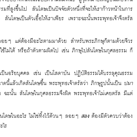
มที่สูงขึ้นไป สันโดษเป็นปัจจัยตัวหนึ่งที่จะให้เราก้าวหน้าในการ
ันโดษเป็นตัวเอื้อให้เราเพียร เพราะฉะนั้นพระพุทธเจ้าจึงตรัส
ว้ลอยๆ แต่ต้องมีอะไรตามมาด้วย สำหรับพระภิกษุก็ตามด้วยจีวร
ไม่ได้ หรือถ้าตัวตามผิดไป เช่น ภิกษุไปสันโดษในกุศลธรรม ก็
จะเป็นอริยบุคคล เช่น เป็นโสดาบัน ปฏิบัติธรรมได้บรรลุคุณธรรม
ปมา
าดนี้แล้วเกิดสันโดษขึ้น พระพุทธเจ้าตรัสว่า ภิกษุรูปนั้นเป็น
อม ฉะนั้น สันโดษในกุศลธรรมจึงผิด พระพุทธเจ้าไม่เคยตรัส มีแต่
ันโดษในอะไร ไม่ใช่ทิ้งไว้ด้วนๆ ลอยๆ
สอง
ต้องมีตัวควบว่าต้อง
อะไร