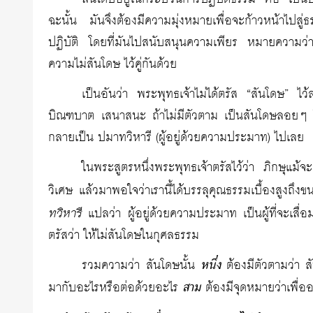
ฉะนั้น มันจึงต้องมีความมุ่งหมายเพื่อจะก้าวหน้าไปสู่ธรร
ปฏิบัติ โดยที่มันไปสนับสนุนความเพียร หมายความว่า ส
ความไม่สันโดษ ไว้คู่กันด้วย
เป็นอันว่า พระพุทธเจ้าไม่ได้ตรัส “สันโดษ” ไ
บิณฑบาต เสนาสนะ ถ้าไม่มีตัวตาม เป็นสันโดษลอยๆ ใช้
กลายเป็น ปมาทวิหารี (ผู้อยู่ด้วยความประมาท) ไปเลย
ในพระสูตรหนึ่งพระพุทธเจ้าตรัสไว้ว่า ภิกษุแม้
วิเศษ แล้วมาพอใจว่าเรานี้ได้บรรลุคุณธรรมเบื้องสูงถึงขน
ทวิหารี
แปลว่า ผู้อยู่ด้วยความประมาท เป็นผู้ที่จะเสื่
ตรัสว่า ให้ไม่สันโดษในกุศลธรรม
รวมความว่า สันโดษนั้น
หนึ่ง
ต้องมีตัวตามว่า ส
มากับอะไรหรือต่อด้วยอะไร
สาม
ต้องมีจุดหมายว่าเพื่อ