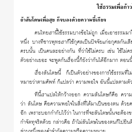
ใช้ธรรมเพื่อก้
ถ้าสันโดษเพื่อสุข ก็จบลงด้วยความขี้เกียจ
คนไทยเรานี้ใช้ธรรมบางข้อไม่ถูก เมื่อเอาธรรมมาใ
หนึ่ง บางทีชาวพุทธเราก็ใช้กุศลเป็นปัจจัยแก่อกุศลกันเสีย
ครบนั้น เป็นคนละอย่างกัน ที่ว่าใช้ไม่ครบ เช่น ใช้ไ
ตัวอย่างเยอะ จะพูดกันเรื่องนี้ก็ยังว่ากันได้อีกมาก ตอน
เรื่องสันโดษนี้ ก็เป็นตัวอย่างของการใช้ธรรม
หมายว่าตามศัพท์ ก็แปลว่า ความพอใจ อันนี้แปลตามตัว
ทีนี้เราแปลให้กว้างออก ความสันโดษก็คือ ความพ
ว่า สันโดษ คือความพอใจในสิ่งที่ได้มาเป็นของตน ด้วย
อีก เพราะบอกกำกับไว้ว่า ในการที่จะสันโดษนั้นจะต้องข
กำจัดทุจริตด้วย กล่าวคือ ถ้าไม่สันโดษในของตนก็ไปยินดี
ส่วนหนึ่งของคำจำกัดความหรือความหมาย