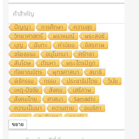
คำสำคัญ
ปัญญา
การศึกษา
ความสุข
วิทยาศาสตร์
พราหมณ์
พระสงฆ์
บุญ
ฉันทะ
ค่านิยม
อิสรภาพ
จริยธรรม
อนุโมทนา
ศรัทธา
สันโดษ
ตัณหา
พระไตรปิฎก
กัลยาณมิตร
พุทธศาสนา
สมาธิ
พิธีกรรม
กรรม
ประชาธิปไตย
วินัย
เหตุ-ปัจจัย
สังคม
เสรีภาพ
สังคมไทย
ศาสนา
Samādhi
ความเป็นมา
ความตาย
อเมริกา
พรหม
ตะวันตก
คุณค่า
ปฏิจจสมุปบาท
ศีล
อุตสาหกรรม
ขยาย
สถาบันสงฆ์
ศาสนาประจำชาติ
อินเดีย