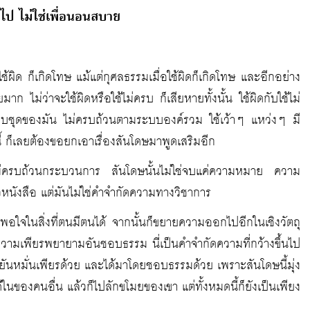
าวไป ไม่ใช่เพื่อนอนสบาย
ช้ผิด ก็เกิดโทษ แม้แต่กุศลธรรมเมื่อใช้ผิดก็เกิดโทษ และอีกอย่าง
มาก ไม่ว่าจะใช้ผิดหรือใช้ไม่ครบ ก็เสียหายทั้งนั้น ใช้ผิดกับใช้ไม่
ม่ครบชุดของมัน ไม่ครบถ้วนตามระบบองค์รวม ใช้เว้าๆ แหว่งๆ มี
นี้ ก็เลยต้องขอยกเอาเรื่องสันโดษมาพูดเสริมอีก
ที่ไม่ครบถ้วนกระบวนการ สันโดษนั้นไม่ใช่จบแค่ความหมาย ความ
หนังสือ แต่มันไม่ใช่คำจำกัดความทางวิชาการ
อใจในสิ่งที่ตนมีตนได้ จากนั้นก็ขยายความออกไปอีกในเชิงวัตถุ
ความเพียรพยายามอันชอบธรรม นี่เป็นคำจำกัดความที่กว้างขึ้นไป
ยันหมั่นเพียรด้วย และได้มาโดยชอบธรรมด้วย เพราะสันโดษนี้มุ่ง
ในของคนอื่น แล้วก็ไปลักขโมยของเขา แต่ทั้งหมดนี้ก็ยังเป็นเพียง