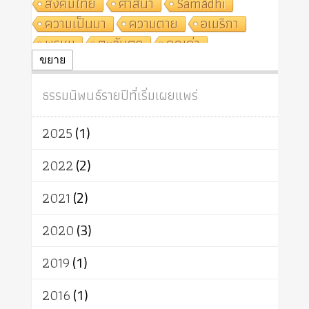
สังคมไทย
ศาสนา
Samādhi
ความเป็นมา
ความตาย
อเมริกา
พรหม
ตะวันตก
คุณค่า
ปฏิจจสมุปบาท
ศีล
อุตสาหกรรม
ขยาย
สถาบันสงฆ์
ศาสนาประจำชาติ
ธรรมนิพนธ์รายปีที่เริ่มเผยแพร่
อินเดีย
ผู้บริโภค
ธรรมาธิปไตย
จักร
การแยกรัฐกับศาสนา
ธรรมชาติ
2025
(1)
เทคโนโลยี
คณะสงฆ์
การบวช
สิทธิ
พุทธบริษัท
เยาวชน
2022
(2)
อาสาฬหบูชา
พระเวท
มหายาน
2021
(2)
อัตถะ
วัตถุเสพ
วัฒนธรรม
เทวดา
ปราโมทย์
2020
(3)
2019
(1)
2016
(1)