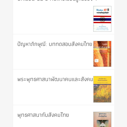
ปัญหาภิกษุณี: บททดสอบสังคมไทย
พระพุทธศาสนาพัฒนาคนและสังคม
พุทธศาสนากับสังคมไทย