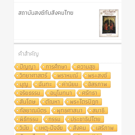
สถาบันสงฆ์กับสังคมไทย
คำสำคัญ
ปัญญา
การศึกษา
ความสุข
วิทยาศาสตร์
พราหมณ์
พระสงฆ์
บุญ
ฉันทะ
ค่านิยม
อิสรภาพ
จริยธรรม
อนุโมทนา
ศรัทธา
สันโดษ
ตัณหา
พระไตรปิฎก
กัลยาณมิตร
พุทธศาสนา
สมาธิ
พิธีกรรม
กรรม
ประชาธิปไตย
วินัย
เหตุ-ปัจจัย
สังคม
เสรีภาพ