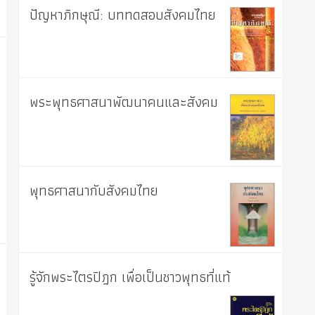
ปัญหาภิกษุณี: บททดสอบสังคมไทย
พระพุทธศาสนาพัฒนาคนและสังคม
พุทธศาสนากับสังคมไทย
รู้จักพระไตรปิฎก เพื่อเป็นชาวพุทธที่แท้