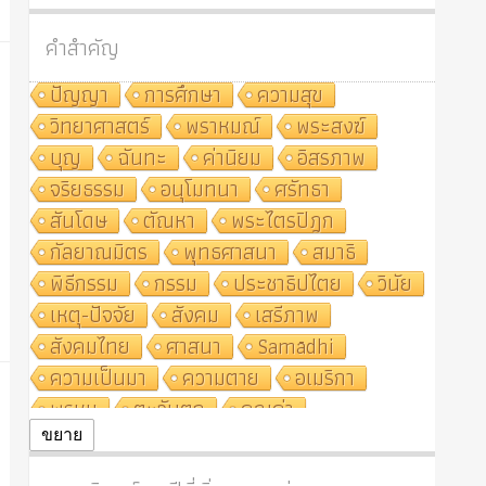
คำสำคัญ
ปัญญา
การศึกษา
ความสุข
วิทยาศาสตร์
พราหมณ์
พระสงฆ์
บุญ
ฉันทะ
ค่านิยม
อิสรภาพ
จริยธรรม
อนุโมทนา
ศรัทธา
สันโดษ
ตัณหา
พระไตรปิฎก
กัลยาณมิตร
พุทธศาสนา
สมาธิ
พิธีกรรม
กรรม
ประชาธิปไตย
วินัย
เหตุ-ปัจจัย
สังคม
เสรีภาพ
สังคมไทย
ศาสนา
Samādhi
ความเป็นมา
ความตาย
อเมริกา
พรหม
ตะวันตก
คุณค่า
ปฏิจจสมุปบาท
ศีล
อุตสาหกรรม
ขยาย
สถาบันสงฆ์
ศาสนาประจำชาติ
อินเดีย