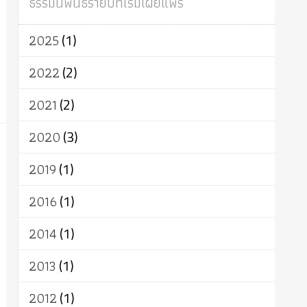
ธรรมนิพนธ์รายปีที่เริ่มเผยแพร่
ผู้บริโภค
ธรรมาธิปไตย
จักร
การแยกรัฐกับศาสนา
ธรรมชาติ
2025
(1)
เทคโนโลยี
คณะสงฆ์
การบวช
สิทธิ
พุทธบริษัท
เยาวชน
อาสาฬหบูชา
2022
(2)
พระเวท
มหายาน
อัตถะ
วัตถุเสพ
2021
(2)
วัฒนธรรม
เทวดา
ปราโมทย์
2020
(3)
2019
(1)
2016
(1)
2014
(1)
2013
(1)
2012
(1)