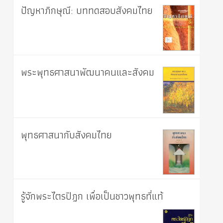
ปัญหาภิกษุณี: บททดสอบสังคมไทย
พระพุทธศาสนาพัฒนาคนและสังคม
พุทธศาสนากับสังคมไทย
รู้จักพระไตรปิฎก เพื่อเป็นชาวพุทธที่แท้