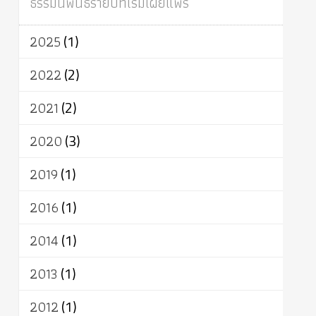
ธรรมนิพนธ์รายปีที่เริ่มเผยแพร่
ผู้บริโภค
ธรรมาธิปไตย
จักร
การแยกรัฐกับศาสนา
ธรรมชาติ
2025
(1)
เทคโนโลยี
คณะสงฆ์
การบวช
สิทธิ
พุทธบริษัท
เยาวชน
อาสาฬหบูชา
2022
(2)
พระเวท
มหายาน
อัตถะ
วัตถุเสพ
2021
(2)
วัฒนธรรม
เทวดา
ปราโมทย์
2020
(3)
2019
(1)
2016
(1)
2014
(1)
2013
(1)
2012
(1)