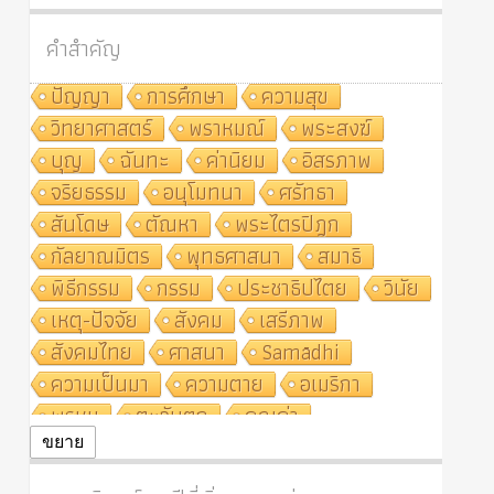
คำสำคัญ
ปัญญา
การศึกษา
ความสุข
วิทยาศาสตร์
พราหมณ์
พระสงฆ์
บุญ
ฉันทะ
ค่านิยม
อิสรภาพ
จริยธรรม
อนุโมทนา
ศรัทธา
สันโดษ
ตัณหา
พระไตรปิฎก
กัลยาณมิตร
พุทธศาสนา
สมาธิ
พิธีกรรม
กรรม
ประชาธิปไตย
วินัย
เหตุ-ปัจจัย
สังคม
เสรีภาพ
สังคมไทย
ศาสนา
Samādhi
ความเป็นมา
ความตาย
อเมริกา
พรหม
ตะวันตก
คุณค่า
ปฏิจจสมุปบาท
ศีล
อุตสาหกรรม
ขยาย
สถาบันสงฆ์
ศาสนาประจำชาติ
อินเดีย