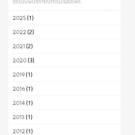
ธรรมนิพนธ์รายปีที่เริ่มเผยแพร่
ผู้บริโภค
ธรรมาธิปไตย
จักร
การแยกรัฐกับศาสนา
ธรรมชาติ
2025
(1)
เทคโนโลยี
คณะสงฆ์
การบวช
สิทธิ
พุทธบริษัท
เยาวชน
อาสาฬหบูชา
2022
(2)
พระเวท
มหายาน
อัตถะ
วัตถุเสพ
2021
(2)
วัฒนธรรม
เทวดา
ปราโมทย์
2020
(3)
2019
(1)
2016
(1)
2014
(1)
2013
(1)
2012
(1)