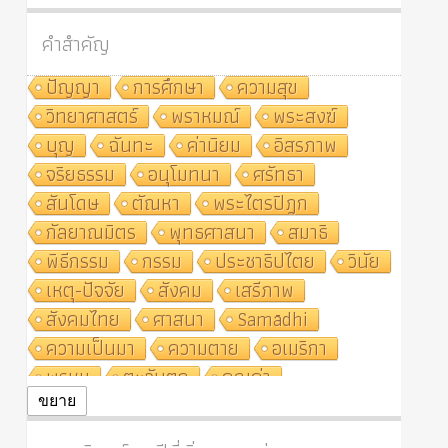
คำสำคัญ
ปัญญา
การศึกษา
ความสุข
วิทยาศาสตร์
พราหมณ์
พระสงฆ์
บุญ
ฉันทะ
ค่านิยม
อิสรภาพ
จริยธรรม
อนุโมทนา
ศรัทธา
สันโดษ
ตัณหา
พระไตรปิฎก
กัลยาณมิตร
พุทธศาสนา
สมาธิ
พิธีกรรม
กรรม
ประชาธิปไตย
วินัย
เหตุ-ปัจจัย
สังคม
เสรีภาพ
สังคมไทย
ศาสนา
Samādhi
ความเป็นมา
ความตาย
อเมริกา
พรหม
ตะวันตก
คุณค่า
ปฏิจจสมุปบาท
ศีล
อุตสาหกรรม
ขยาย
สถาบันสงฆ์
ศาสนาประจำชาติ
อินเดีย