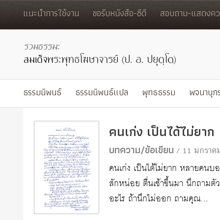
แนะนำการใช้งาน
ขอรับหนังสือ-ซีดี
สอบถาม-แสดงควา
ธรรมนิพนธ์
ธรรมนิพนธ์แปล
พุทธธรรม
พจนานุก
คนเก่ง เป็นได้ไม่ยาก
บทความ/ข้อเขียน
/ 11 มกราค
คนเก่ง เป็นได้ไม่ยาก หลายคนบอกอ
สักหน่อย ตื่นเช้าขึ้นมา นึกถามตั
อะไร ถ้านึกไม่ออก ถามคุณ…