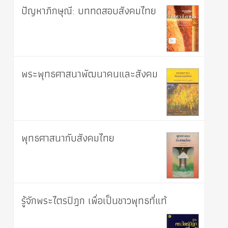
ปัญหาภิกษุณี: บททดสอบสังคมไทย
พระพุทธศาสนาพัฒนาคนและสังคม
พุทธศาสนากับสังคมไทย
รู้จักพระไตรปิฎก เพื่อเป็นชาวพุทธที่แท้