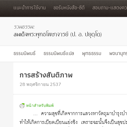
แนะนำการใช้งาน
ขอรับหนังสือ-ซีดี
สอบถาม-แสดงควา
ธรรมนิพนธ์
ธรรมนิพนธ์แปล
พุทธธรรม
พจนานุก
การสร้างสันติภาพ
28 พฤศจิกายน 2537
หน้าสำหรับพิมพ์
… ความสุขที่เกิดจากการแสวงหาวัตถุมาบำรุงบำเรอ
ทำให้เกิดการเบียดเบียนแย่งชิง เพราะฉะนั้นจึงเป็นสุขประ