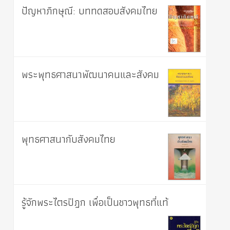
ปัญหาภิกษุณี: บททดสอบสังคมไทย
พระพุทธศาสนาพัฒนาคนและสังคม
พุทธศาสนากับสังคมไทย
รู้จักพระไตรปิฎก เพื่อเป็นชาวพุทธที่แท้