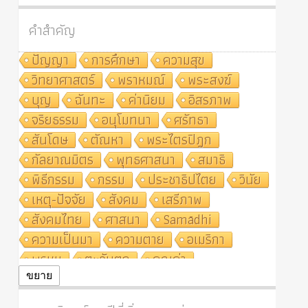
คำสำคัญ
ปัญญา
การศึกษา
ความสุข
วิทยาศาสตร์
พราหมณ์
พระสงฆ์
บุญ
ฉันทะ
ค่านิยม
อิสรภาพ
จริยธรรม
อนุโมทนา
ศรัทธา
สันโดษ
ตัณหา
พระไตรปิฎก
กัลยาณมิตร
พุทธศาสนา
สมาธิ
พิธีกรรม
กรรม
ประชาธิปไตย
วินัย
เหตุ-ปัจจัย
สังคม
เสรีภาพ
สังคมไทย
ศาสนา
Samādhi
ความเป็นมา
ความตาย
อเมริกา
พรหม
ตะวันตก
คุณค่า
ปฏิจจสมุปบาท
ศีล
อุตสาหกรรม
ขยาย
สถาบันสงฆ์
ศาสนาประจำชาติ
อินเดีย