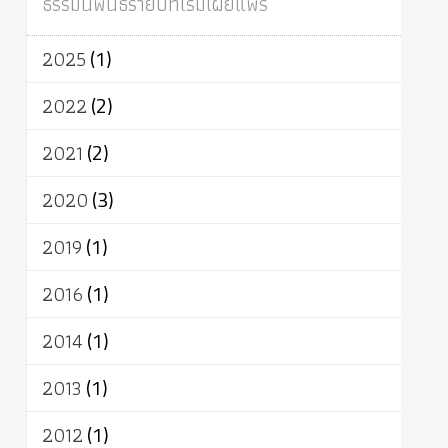
ธรรมนิพนธ์รายปีที่เริ่มเผยแพร่
ผู้บริโภค
ธรรมาธิปไตย
จักร
การแยกรัฐกับศาสนา
ธรรมชาติ
2025
(1)
เทคโนโลยี
คณะสงฆ์
การบวช
สิทธิ
พุทธบริษัท
เยาวชน
อาสาฬหบูชา
2022
(2)
พระเวท
มหายาน
อัตถะ
วัตถุเสพ
2021
(2)
วัฒนธรรม
เทวดา
ปราโมทย์
2020
(3)
2019
(1)
2016
(1)
2014
(1)
2013
(1)
2012
(1)