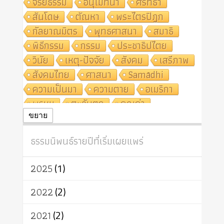
จริยธรรม
อนุโมทนา
ศรัทธา
สันโดษ
ตัณหา
พระไตรปิฎก
กัลยาณมิตร
พุทธศาสนา
สมาธิ
พิธีกรรม
กรรม
ประชาธิปไตย
วินัย
เหตุ-ปัจจัย
สังคม
เสรีภาพ
สังคมไทย
ศาสนา
Samādhi
ความเป็นมา
ความตาย
อเมริกา
พรหม
ตะวันตก
คุณค่า
ปฏิจจสมุปบาท
ศีล
อุตสาหกรรม
ขยาย
สถาบันสงฆ์
ศาสนาประจำชาติ
ธรรมนิพนธ์รายปีที่เริ่มเผยแพร่
อินเดีย
ผู้บริโภค
ธรรมาธิปไตย
จักร
การแยกรัฐกับศาสนา
ธรรมชาติ
2025
(1)
เทคโนโลยี
คณะสงฆ์
การบวช
สิทธิ
พุทธบริษัท
เยาวชน
2022
(2)
อาสาฬหบูชา
พระเวท
มหายาน
2021
(2)
อัตถะ
วัตถุเสพ
วัฒนธรรม