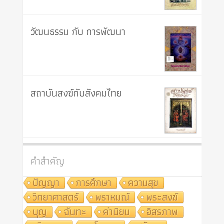
วัฒนธรรม กับ การพัฒนา
สถาบันสงฆ์กับสังคมไทย
คำสำคัญ
ปัญญา
การศึกษา
ความสุข
วิทยาศาสตร์
พราหมณ์
พระสงฆ์
บุญ
ฉันทะ
ค่านิยม
อิสรภาพ