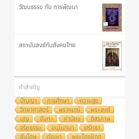
วัฒนธรรม กับ การพัฒนา
สถาบันสงฆ์กับสังคมไทย
คำสำคัญ
ปัญญา
การศึกษา
ความสุข
วิทยาศาสตร์
พราหมณ์
พระสงฆ์
บุญ
ฉันทะ
ค่านิยม
อิสรภาพ
จริยธรรม
อนุโมทนา
ศรัทธา
สันโดษ
ตัณหา
พระไตรปิฎก