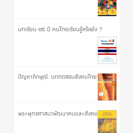
บทเรียน ๒๕ ปี คนไทยเรียนรู้หรือยัง ?
ปัญหาภิกษุณี: บททดสอบสังคมไทย
พระพุทธศาสนาพัฒนาคนและสังคม