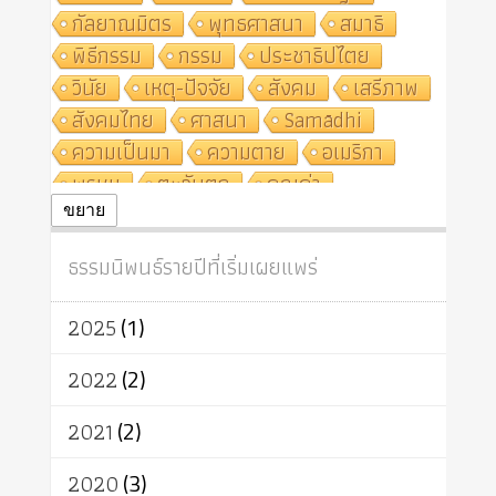
กัลยาณมิตร
พุทธศาสนา
สมาธิ
พิธีกรรม
กรรม
ประชาธิปไตย
วินัย
เหตุ-ปัจจัย
สังคม
เสรีภาพ
สังคมไทย
ศาสนา
Samādhi
ความเป็นมา
ความตาย
อเมริกา
พรหม
ตะวันตก
คุณค่า
ปฏิจจสมุปบาท
ศีล
อุตสาหกรรม
ขยาย
สถาบันสงฆ์
ศาสนาประจำชาติ
ธรรมนิพนธ์รายปีที่เริ่มเผยแพร่
อินเดีย
ผู้บริโภค
ธรรมาธิปไตย
จักร
การแยกรัฐกับศาสนา
ธรรมชาติ
2025
(1)
เทคโนโลยี
คณะสงฆ์
การบวช
สิทธิ
พุทธบริษัท
เยาวชน
2022
(2)
อาสาฬหบูชา
พระเวท
มหายาน
2021
(2)
อัตถะ
วัตถุเสพ
วัฒนธรรม
เทวดา
ปราโมทย์
2020
(3)