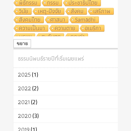
พิธีกรรม
กรรม
ประชาธิปไตย
วินัย
เหตุ-ปัจจัย
สังคม
เสรีภาพ
สังคมไทย
ศาสนา
Samādhi
ความเป็นมา
ความตาย
อเมริกา
พรหม
ตะวันตก
คุณค่า
ปฏิจจสมุปบาท
ศีล
อุตสาหกรรม
ขยาย
สถาบันสงฆ์
ศาสนาประจำชาติ
ธรรมนิพนธ์รายปีที่เริ่มเผยแพร่
อินเดีย
ผู้บริโภค
ธรรมาธิปไตย
จักร
การแยกรัฐกับศาสนา
ธรรมชาติ
2025
(1)
เทคโนโลยี
คณะสงฆ์
การบวช
สิทธิ
พุทธบริษัท
เยาวชน
2022
(2)
อาสาฬหบูชา
พระเวท
มหายาน
2021
(2)
อัตถะ
วัตถุเสพ
วัฒนธรรม
เทวดา
ปราโมทย์
2020
(3)
2019
(1)