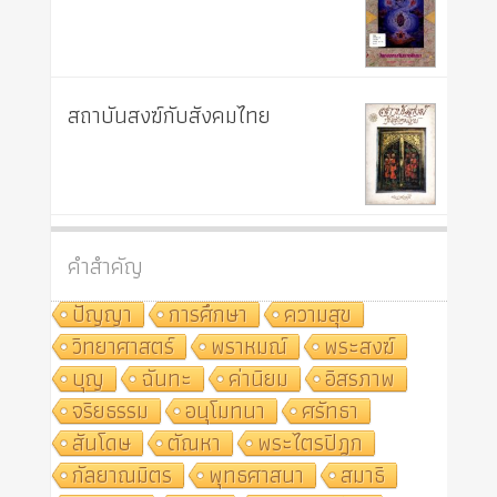
สถาบันสงฆ์กับสังคมไทย
คำสำคัญ
ปัญญา
การศึกษา
ความสุข
วิทยาศาสตร์
พราหมณ์
พระสงฆ์
บุญ
ฉันทะ
ค่านิยม
อิสรภาพ
จริยธรรม
อนุโมทนา
ศรัทธา
สันโดษ
ตัณหา
พระไตรปิฎก
กัลยาณมิตร
พุทธศาสนา
สมาธิ