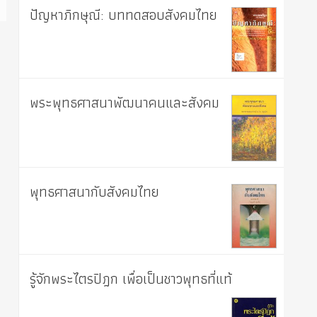
ปัญหาภิกษุณี: บททดสอบสังคมไทย
พระพุทธศาสนาพัฒนาคนและสังคม
พุทธศาสนากับสังคมไทย
รู้จักพระไตรปิฎก เพื่อเป็นชาวพุทธที่แท้