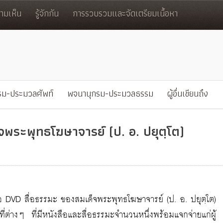
มเห็น
รู้จักกัน
การรวบรวมและจัดเตรียมเนื้อหา
รม-ประมวลศัพท์
พจนานุกรม-ประมวลธรรม
ผู้อื่นเขียนถึง
จพระพุทธโฆษาจารย์ (ป. อ. ปยุตฺโต)
อ DVD สื่อธรรมะ ของสมเด็จพระพุทธโฆษาจารย์ (ป. อ. ปยุตฺโต)
่ต่างๆ ที่มีหนังสือและสื่อธรรมะจำนวนหนึ่งพร้อมแจกจ่ายแก่ผู้