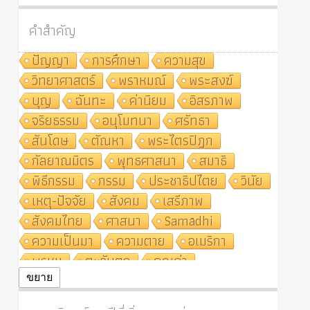
คำสำคัญ
ปัญญา
การศึกษา
ความสุข
วิทยาศาสตร์
พราหมณ์
พระสงฆ์
บุญ
ฉันทะ
ค่านิยม
อิสรภาพ
จริยธรรม
อนุโมทนา
ศรัทธา
สันโดษ
ตัณหา
พระไตรปิฎก
กัลยาณมิตร
พุทธศาสนา
สมาธิ
พิธีกรรม
กรรม
ประชาธิปไตย
วินัย
เหตุ-ปัจจัย
สังคม
เสรีภาพ
สังคมไทย
ศาสนา
Samādhi
ความเป็นมา
ความตาย
อเมริกา
พรหม
ตะวันตก
คุณค่า
ปฏิจจสมุปบาท
ศีล
อุตสาหกรรม
ขยาย
สถาบันสงฆ์
ศาสนาประจำชาติ
อินเดีย