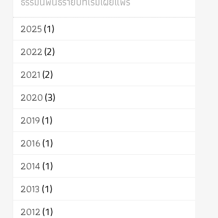
ธรรมนิพนธ์รายปีที่เริ่มเผยแพร่
ผู้บริโภค
ธรรมาธิปไตย
จักร
การแยกรัฐกับศาสนา
ธรรมชาติ
2025
(1)
เทคโนโลยี
คณะสงฆ์
การบวช
สิทธิ
พุทธบริษัท
เยาวชน
อาสาฬหบูชา
2022
(2)
พระเวท
มหายาน
อัตถะ
วัตถุเสพ
2021
(2)
วัฒนธรรม
เทวดา
ปราโมทย์
2020
(3)
2019
(1)
2016
(1)
2014
(1)
2013
(1)
2012
(1)