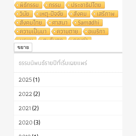
พิธีกรรม
กรรม
ประชาธิปไตย
วินัย
เหตุ-ปัจจัย
สังคม
เสรีภาพ
สังคมไทย
ศาสนา
Samādhi
ความเป็นมา
ความตาย
อเมริกา
พรหม
ตะวันตก
คุณค่า
ปฏิจจสมุปบาท
ศีล
อุตสาหกรรม
ขยาย
สถาบันสงฆ์
ศาสนาประจำชาติ
ธรรมนิพนธ์รายปีที่เริ่มเผยแพร่
อินเดีย
ผู้บริโภค
ธรรมาธิปไตย
จักร
การแยกรัฐกับศาสนา
ธรรมชาติ
2025
(1)
เทคโนโลยี
คณะสงฆ์
การบวช
สิทธิ
พุทธบริษัท
เยาวชน
2022
(2)
อาสาฬหบูชา
พระเวท
มหายาน
2021
(2)
อัตถะ
วัตถุเสพ
วัฒนธรรม
เทวดา
ปราโมทย์
2020
(3)