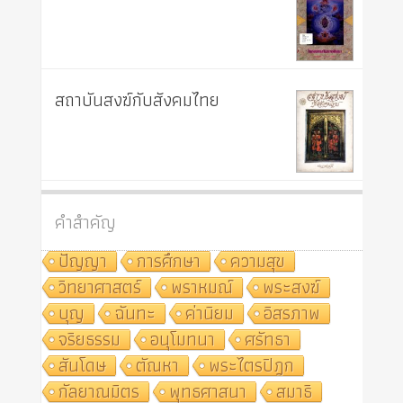
สถาบันสงฆ์กับสังคมไทย
คำสำคัญ
ปัญญา
การศึกษา
ความสุข
วิทยาศาสตร์
พราหมณ์
พระสงฆ์
บุญ
ฉันทะ
ค่านิยม
อิสรภาพ
จริยธรรม
อนุโมทนา
ศรัทธา
สันโดษ
ตัณหา
พระไตรปิฎก
กัลยาณมิตร
พุทธศาสนา
สมาธิ