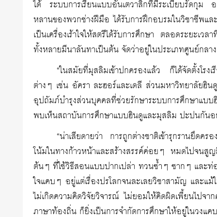
ได้ ระบบการเรียนแบบอันเตวาสิกที่มีระเบียบรัดกุม อยู
หลานของพวกช่างฝีมือ ได้รับการฝึกอบรมในวิชาชีพและช่
เป็นเครื่องเร้าใจให้สตรีได้รับการศึกษา ตลอดระยะเวลาท
ทั้งหลายมีนาลันทาเป็นต้น จัดว่าอยู่ในประเภทศูนย์กลางการ
“ในสมัยที่มุสลิมเข้าปกครองแล้ว ก็ได้จัดตั้งโรง
ต่างๆ เช่น อัครา ละฮอร์และเดลี ส่วนมหาวิทยาลัยฮินด
อุปถัมภ์บำรุงส่วนบุคคลที่ช่วยรักษาระบบการศึกษาแบบฮิ
พบเห็นสถาบันการศึกษาแบบฮินดูและมุสลิม ปะปนกันอย
“น่าเสียดายว่า การถูกต่างชาติเข้ารุกรานยึดค
โน้มในทางก้าวหน้าและสร้างสรรค์ค่อยๆ หมดไปจนสูญสิ้น 
ต้นๆ ที่ใช้วิธีสอนแบบปากเปล่า ทวนซ้ำๆ ซากๆ และท่องจ
ใจแคบๆ อยู่แต่เรื่องปรโลกจนละเลยวิชาสามัญ และแม้ใน
ไม่เกิดความคิดวิจัยวิจารณ์ ไม่ยอมให้คิดผิดเพี้ยนไปจาก
ภาษาท้องถิ่น ก็ยิ่งเป็นการจำกัดการศึกษาให้อยู่ในวง