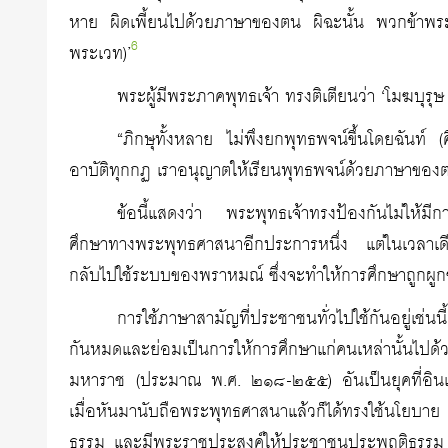
หาย ผิดเพี้ยนไปด้วยภาษาของตน ผิฉะนั้น พวกข้าพระ
6
พระเวท)’
พระผู้มีพระภาคพุทธเจ้า ทรงติเตียนว่า ‘โมฆบุรุษ
“ภิกษุทั้งหลาย ไม่พึงยกพุทธพจน์ขึ้นโดยฉันท์ 
อาบัติทุกกฏ เราอนุญาตให้เรียนพุทธพจน์ด้วยภาษาของ
ข้อนี้แสดงว่า พระพุทธเจ้าทรงป้องกันไม่ให้
ศึกษาทางพระพุทธศาสนาอีกประการหนึ่ง แต่ในเวลาเดียว
กลับไปใช้ระบบของพราหมณ์ ซึ่งจะทำให้การศึกษาถูกผูก
การใช้ภาษาสามัญที่ประชาชนทั่วไปใช้กันอยู่เช่
กันหมดและย่อมเป็นการให้การศึกษาแก่คนเหล่านั้นไปด้
มหาราช (ประมาณ พ.ศ. ๒๑๘-๒๕๕) อันเป็นยุคที่อินเดี
เมื่อหันมานับถือพระพุทธศาสนาแล้วก็ได้ทรงใช้นโย
ธรรม และมีพระราชประสงค์ให้ประชาชนประพฤติธรรม มี