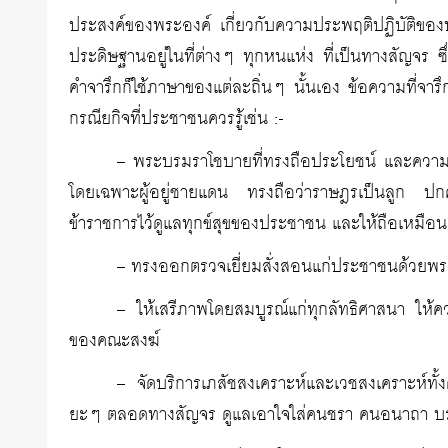
ประสงค์ของพระองค์ เกี่ยวกับความประพฤติปฏิบัติของ
ประดิษฐานอยู่ในที่ต่างๆ ทุกหนแห่ง ที่เป็นทางสัญจร
คำจารึกก็ใช้ภาษาของแต่ละถิ่นๆ นั้นเอง ข้อความที่จา
กรณียกิจที่ประชาชนควรรู้เช่น :-
– พระบรมราโชบายที่ทรงถือประโยชน์ และความผา
โดยเฉพาะผู้อยู่ชายแดน ทรงถือว่าราษฎรเป็นลูก ปกครอ
ข้าราชการไว้ดูแลทุกข์สุขของประชาชน และให้ถือเหมือน
– ทรงออกตรวจเยี่ยมสั่งสอนแก่ประชาชนด้วยพระ
– ให้เสรีภาพโดยสมบูรณ์แก่ทุกลัทธิศาสนา ให
ของคณะสงฆ์
– จัดบริการเภสัชสงเคราะห์และเวชสงเคราะห์ทั้ง
ยะๆ ตลอดทางสัญจร ดูแลเอาใจใส่คนชรา คนอนาถา บรรเ