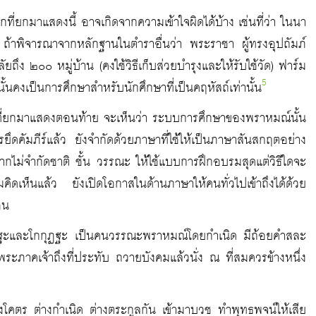
ี่ยกมาแสดงนี้ อาจเกิดจากความเข้าใจผิดได้บ้าง เช่นที่ว่า ในนา
้ ถ้าพิจารณาจากหลักฐานในตำราอื่นว่า พระราชา ผู้ทรงอุปถัมภ์
ยถึง ๒๐๐ หมู่บ้าน (คงใช้วิธีเก็บส่วยบำรุงและให้รับใช้วัด) ฟาร์ม
5
ะนั้นคงเป็นการศึกษาสำหรับนักศึกษาที่เป็นคฤหัสถ์เท่านั้น
ามที่ยกมาแสดงตอนท้าย จะเห็นว่า ระบบการศึกษาของพราหมณ์นั้น
ัมภีร์แล้ว ยังจำกัดด้วยภาษาที่ใช้ให้เป็นภาษาสันสกฤตอย่าง
ม่จำกัดชาติ ชั้น วรรณะ ให้ใช้แบบการฝึกอบรมสุดแต่วิธีใดจะ
เห็นแล้ว ยังเปิดโอกาสในด้านภาษาให้คนทั่วไปเข้าถึงได้ด้วย
อน
อเมฏฐะและโกกุฏฐะ เป็นคนวรรณะพราหมณ์โดยกำเนิด มีถ้อยคำสละ
ีพระภาคเจ้าถึงที่ประทับ ถวายบังคมแล้วนั่ง ณ ที่สมควรข้างหนึ่ง
ต่างโคตร ต่างกำเนิด ต่างตระกูลกัน เข้ามาบวช ทำพุทธพจน์ให้เสีย