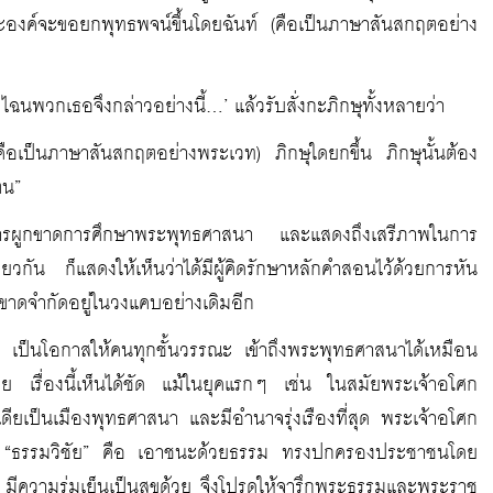
องค์จะขอยกพุทธพจน์ขึ้นโดยฉันท์ (คือเป็นภาษาสันสกฤตอย่าง
 ไฉนพวกเธอจึงกล่าวอย่างนี้…’ แล้วรับสั่งกะภิกษุทั้งหลายว่า
(คือเป็นภาษาสันสกฤตอย่างพระเวท) ภิกษุใดยกขึ้น ภิกษุนั้นต้อง
ตน”
มีการผูกขาดการศึกษาพระพุทธศาสนา และแสดงถึงเสรีภาพในการ
กัน ก็แสดงให้เห็นว่าได้มีผู้คิดรักษาหลักคำสอนไว้ด้วยการหัน
ขาดจำกัดอยู่ในวงแคบอย่างเดิมอีก
นนี้ เป็นโอกาสให้คนทุกชั้นวรรณะ เข้าถึงพระพุทธศาสนาได้เหมือน
วย เรื่องนี้เห็นได้ชัด แม้ในยุคแรกๆ เช่น ในสมัยพระเจ้าอโศก
ยเป็นเมืองพุทธศาสนา และมีอำนาจรุ่งเรืองที่สุด พระเจ้าอโศก
บาย “ธรรมวิชัย” คือ เอาชนะด้วยธรรม ทรงปกครองประชาชนโดย
ความร่มเย็นเป็นสุขด้วย จึงโปรดให้จารึกพระธรรมและพระราช