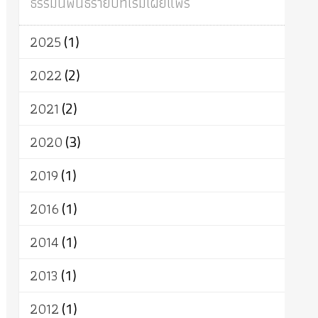
ธรรมนิพนธ์รายปีที่เริ่มเผยแพร่
ผู้บริโภค
ธรรมาธิปไตย
จักร
การแยกรัฐกับศาสนา
ธรรมชาติ
2025
(1)
เทคโนโลยี
คณะสงฆ์
การบวช
สิทธิ
พุทธบริษัท
เยาวชน
อาสาฬหบูชา
2022
(2)
พระเวท
มหายาน
อัตถะ
วัตถุเสพ
2021
(2)
วัฒนธรรม
เทวดา
ปราโมทย์
2020
(3)
2019
(1)
2016
(1)
2014
(1)
2013
(1)
2012
(1)