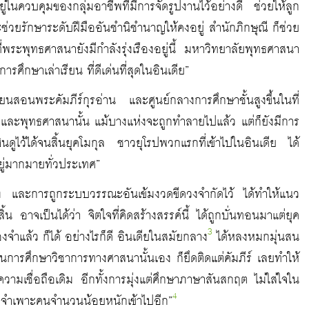
่ในควบคุมของกลุ่มอาชีพที่มีการจัดรูปงานไว้อย่างดี ช่วยให้ลูก
วยรักษาระดับฝีมืออันชำนิชำนาญให้คงอยู่ สำนักภิกษุณี ก็ช่วย
ี่พระพุทธศาสนายังมีกำลังรุ่งเรืองอยู่นี้ มหาวิทยาลัยพุทธศาสนา
ศึกษาเล่าเรียน ที่ดีเด่นที่สุดในอินเดีย”
เรียนสอนพระคัมภีร์กุรอ่าน และศูนย์กลางการศึกษาชั้นสูงขึ้นในที่
ูและพุทธศาสนานั้น แม้บางแห่งจะถูกทำลายไปแล้ว แต่ก็ยังมีการ
นดูไว้ได้จนสิ้นยุคโมกุล ชาวยุโรปพวกแรกที่เข้าไปในอินเดีย ได้
ู่มากมายทั่วประเทศ”
รอง และการถูกระบบวรรณะอันเข้มงวดขีดวงจำกัดไว้ ได้ทำให้แนว
อาจเป็นได้ว่า จิตใจที่คิดสร้างสรรค์นี้ ได้ถูกบั่นทอนมาแต่ยุค
3
ำแล้ว ก็ได้ อย่างไรก็ดี อินเดียในสมัยกลาง
ได้หลงหมกมุ่นสน
การศึกษาวิชาการทางศาสนานั้นเอง ก็ยึดติดแต่คัมภีร์ เลยทำให้
ความเชื่อถือเดิม อีกทั้งการมุ่งแต่ศึกษาภาษาสันสกฤต ไม่ใส่ใจใน
4
แคบจำเพาะคนจำนวนน้อยหนักเข้าไปอีก”