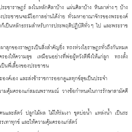
ประชาราษฎร์ ลงในหลักศิลาบ้าง แผ่นศิลาบ้าง หินผาต่างๆ บ้าง
 ซึ่งประชาชนจะมีโอกาสอ่านได้ง่าย ทั่วมหาอาณาจักรของพระองค์
รึกก็เป็นหลักธรรมสำหรับการประพฤติปฏิบัติทั่วๆ ไป และพระราช
สุกของราษฎรเป็นสิ่งสำคัญยิ่ง ทรงห่วงใยราษฎรทั่วถึงกันหมด
งให้ความสุข เหมือนอย่างที่พ่อผู้หวังดีพึงให้แก่ลูก ทรงตั้ง
เป็นพี่เลี้ยงของประชาชน
องค์เอง และส่งข้าราชการออกดูแลทุกข์สุขเป็นประจำ
้ความคุ้มครองแก่สมณพราหมณ์ วางข้อกำหนดในการรักษาสามัคคี
คนและสัตว์ ปลูกไม้ผล ไม้ให้ร่มเงา ขุดบ่อน้ำ แหล่งน้ำ เป็นระ
ทาทุกข์ และให้ความคุ้มครองแก่สัตว์