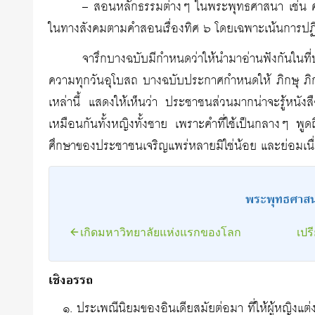
– สอนหลักธรรมต่างๆ ในพระพุทธศาสนา เช่น คว
ในทางสังคมตามคำสอนเรื่องทิศ ๖ โดยเฉพาะเน้นการปฏิบ
จารึกบางฉบับมีกำหนดว่าให้นำมาอ่านฟังกันในท
ความทุกวันอุโบสถ บางฉบับประกาศกำหนดให้ ภิกษุ ภิก
เหล่านี้ แสดงให้เห็นว่า ประชาชนส่วนมากน่าจะรู้หนังสือ จ
เหมือนกันทั้งหญิงทั้งชาย เพราะคำที่ใช้เป็นกลางๆ พูดถ
ศึกษาของประชาชนเจริญแพร่หลายมิใช่น้อย และย่อมเน
พระพุทธศาสน
เกิดมหาวิทยาลัยแห่งแรกของโลก
เปร
เชิงอรรถ
ประเพณีนิยมของอินเดียสมัยต่อมา ที่ให้ผู้หญิงแต่งง