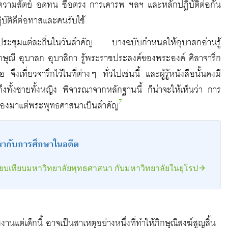
ามสัตย์ อดทน ซื่อตรง การเคารพ ฯลฯ และหลักปฏิบัติต่อกัน
ัติดีต่อทาสและคนรับใช้
ี่ประชุมแต่ละถิ่นในวันสำคัญ บางฉบับกำหนดให้อุบาสกอ่านรู้
ษุณี อุบาสก อุบาสิกา รู้พระราชประสงค์ของพระองค์ ศิลาจารึก
ึงเที่ยวจารึกไว้ในที่ต่างๆ ทั่วไปเช่นนี้ และผู้รู้หนังสือนั้นคงมี
ึงทั้งชายทั้งหญิง พิจารณาจากหลักฐานนี้ ก็น่าจะให้เห็นว่า การ
7
ื่องมาแต่พระพุทธศาสนาเป็นสำคัญ
ากับการศึกษาในอดีต
ียบเทียบมหาวิทยาลัยพุทธศาสนา กับมหาวิทยาลัยในยุโรป
านแต่เด็กนี้ อาจเป็นสาเหตุอย่างหนึ่งที่ทำให้ภิกษุณีสงฆ์สูญสิ้น