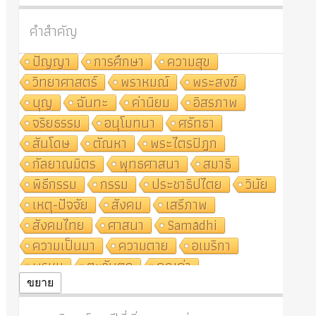
คำสำคัญ
ปัญญา
การศึกษา
ความสุข
วิทยาศาสตร์
พราหมณ์
พระสงฆ์
บุญ
ฉันทะ
ค่านิยม
อิสรภาพ
จริยธรรม
อนุโมทนา
ศรัทธา
สันโดษ
ตัณหา
พระไตรปิฎก
กัลยาณมิตร
พุทธศาสนา
สมาธิ
พิธีกรรม
กรรม
ประชาธิปไตย
วินัย
เหตุ-ปัจจัย
สังคม
เสรีภาพ
สังคมไทย
ศาสนา
Samādhi
ความเป็นมา
ความตาย
อเมริกา
พรหม
ตะวันตก
คุณค่า
ปฏิจจสมุปบาท
ศีล
อุตสาหกรรม
ขยาย
สถาบันสงฆ์
ศาสนาประจำชาติ
อินเดีย