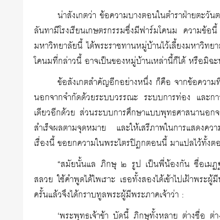
น่าสังเกตว่า ข้อความบางตอนในตำราฝ่ายตะวันตกท
ลันทามีโรงเรียนเกษตรกรรมซึ่งมีฟาร์มโคนม ความข้อนี
มหาวิทยาลัยนี้ ได้พระราชทานหมู่บ้านไว้เลี้ยงมหาวิทยาลั
โคนมที่กล่าวนี้ อาจเป็นของหมู่บ้านเหล่านี้ก็ได้ หรือมิฉ
ข้อสังเกตสำคัญอีกอย่างหนึ่ง ก็คือ จากข้อคว
นอกจากจำกัดด้วยระบบวรรณะ ระบบการท่อง และการยึดค
เดียวอีกด้วย ส่วนระบบการศึกษาแบบพุทธศาสนานอกจากไ
สำเร็จผลตามจุดหมาย และให้เสรีภาพในการแสดงความคิด
เรื่องนี้ ขอยกความในพระไตรปิฎกตอนนี้ มาแปลไว้ทั้งต
“สมัยนั้นแล ภิกษุ ๒ รูป เป็นพี่น้องกัน ชื่
สลวย ใช้คำพูดได้ไพเราะ เธอทั้งสองได้เข้าไปเฝ้าพระผู้ม
ครั้นแล้วจึงได้กราบทูลพระผู้มีพระภาคเจ้าว่า :
‘พระพุทธเจ้าข้า บัดนี้ ภิกษุทั้งหลาย ต่างชื่อ 