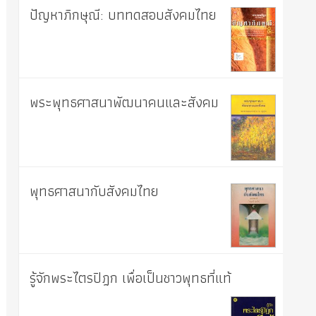
ปัญหาภิกษุณี: บททดสอบสังคมไทย
พระพุทธศาสนาพัฒนาคนและสังคม
พุทธศาสนากับสังคมไทย
รู้จักพระไตรปิฎก เพื่อเป็นชาวพุทธที่แท้