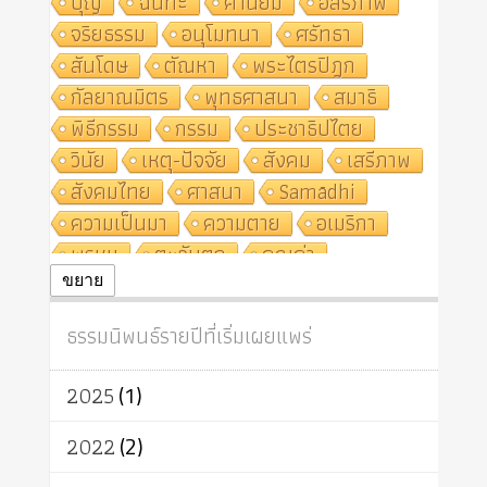
บุญ
ฉันทะ
ค่านิยม
อิสรภาพ
จริยธรรม
อนุโมทนา
ศรัทธา
สันโดษ
ตัณหา
พระไตรปิฎก
กัลยาณมิตร
พุทธศาสนา
สมาธิ
พิธีกรรม
กรรม
ประชาธิปไตย
วินัย
เหตุ-ปัจจัย
สังคม
เสรีภาพ
สังคมไทย
ศาสนา
Samādhi
ความเป็นมา
ความตาย
อเมริกา
พรหม
ตะวันตก
คุณค่า
ปฏิจจสมุปบาท
ศีล
อุตสาหกรรม
ขยาย
สถาบันสงฆ์
ศาสนาประจำชาติ
ธรรมนิพนธ์รายปีที่เริ่มเผยแพร่
อินเดีย
ผู้บริโภค
ธรรมาธิปไตย
จักร
การแยกรัฐกับศาสนา
ธรรมชาติ
2025
(1)
เทคโนโลยี
คณะสงฆ์
การบวช
สิทธิ
พุทธบริษัท
เยาวชน
2022
(2)
อาสาฬหบูชา
พระเวท
มหายาน