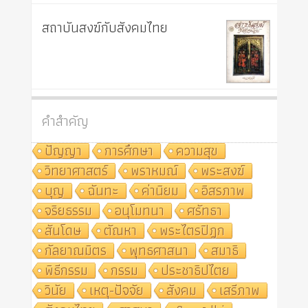
สถาบันสงฆ์กับสังคมไทย
คำสำคัญ
ปัญญา
การศึกษา
ความสุข
วิทยาศาสตร์
พราหมณ์
พระสงฆ์
บุญ
ฉันทะ
ค่านิยม
อิสรภาพ
จริยธรรม
อนุโมทนา
ศรัทธา
สันโดษ
ตัณหา
พระไตรปิฎก
กัลยาณมิตร
พุทธศาสนา
สมาธิ
พิธีกรรม
กรรม
ประชาธิปไตย
วินัย
เหตุ-ปัจจัย
สังคม
เสรีภาพ