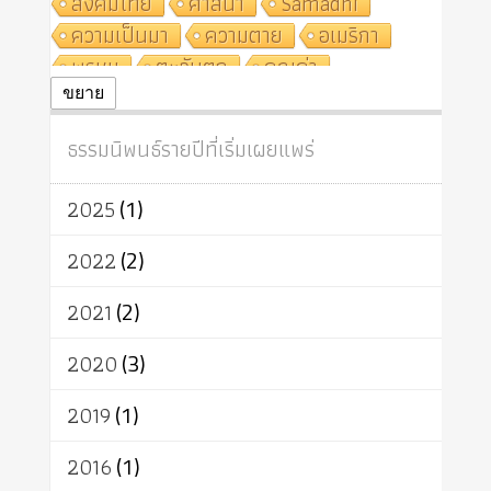
สังคมไทย
ศาสนา
Samādhi
ความเป็นมา
ความตาย
อเมริกา
พรหม
ตะวันตก
คุณค่า
ปฏิจจสมุปบาท
ศีล
อุตสาหกรรม
ขยาย
สถาบันสงฆ์
ศาสนาประจำชาติ
ธรรมนิพนธ์รายปีที่เริ่มเผยแพร่
อินเดีย
ผู้บริโภค
ธรรมาธิปไตย
จักร
การแยกรัฐกับศาสนา
ธรรมชาติ
2025
(1)
เทคโนโลยี
คณะสงฆ์
การบวช
สิทธิ
พุทธบริษัท
เยาวชน
2022
(2)
อาสาฬหบูชา
พระเวท
มหายาน
2021
(2)
อัตถะ
วัตถุเสพ
วัฒนธรรม
เทวดา
ปราโมทย์
2020
(3)
2019
(1)
2016
(1)