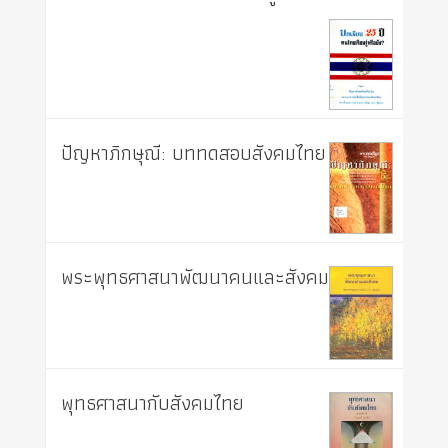
ปัญหาภิกษุณี: บททดสอบสังคมไทย
พระพุทธศาสนาพัฒนาคนและสังคม
พุทธศาสนากับสังคมไทย