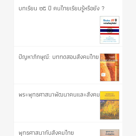
บทเรียน ๒๕ ปี คนไทยเรียนรู้หรือยัง ?
ปัญหาภิกษุณี: บททดสอบสังคมไทย
พระพุทธศาสนาพัฒนาคนและสังคม
พุทธศาสนากับสังคมไทย