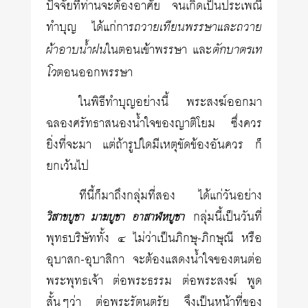
ปัจจัยที่ท่านจะต้องอาศัย จนเกิดเป็นประเพณี
ทำบุญ ได้แก่การ
ถวายเทียนพรรษาและถวาย
ตักบาตรเท
ผ้าอาบน้ำฝน
ในตอนเข้าพรรษา และ
โว
ตอนออกพรรษา
ในพิธีทำบุญอย่างนี้ พระสงฆ์ออกมา
ฉลองศรัทธาสนองน้ำใจของญาติโยม ซึ่งควร
ยิ่งที่จะมา แต่ถ้ารูปใดมีเหตุขัดข้องอันควร ก็
ยกเว้นไป
ทีนี้ก็มาถึงกลุ่มที่สอง ได้แก่วันอย่าง
กลุ่มนี้เป็นวันที่
วิสาขบูชา มาฆบูชา อาสาฬหบูชา
พุทธบริษัททั้ง ๔ ไม่ว่าเป็นภิกษุ-ภิกษุณี หรือ
อุบาสก-อุบาสิกา จะต้องแสดงน้ำใจของตนต่อ
พระพุทธเจ้า ต่อพระธรรม ต่อพระสงฆ์ พูด
สั้นๆว่า ต่อพระรัตนตรัย จึงเป็นหน้าที่ของ