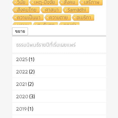
วินัย
เหตุ-ปัจจัย
สังคม
เสรีภาพ
สังคมไทย
ศาสนา
Samādhi
ความเป็นมา
ความตาย
อเมริกา
พรหม
ตะวันตก
คุณค่า
ปฏิจจสมุปบาท
ศีล
อุตสาหกรรม
ขยาย
สถาบันสงฆ์
ศาสนาประจำชาติ
ธรรมนิพนธ์รายปีที่เริ่มเผยแพร่
อินเดีย
ผู้บริโภค
ธรรมาธิปไตย
จักร
การแยกรัฐกับศาสนา
ธรรมชาติ
2025
(1)
เทคโนโลยี
คณะสงฆ์
การบวช
สิทธิ
พุทธบริษัท
เยาวชน
2022
(2)
อาสาฬหบูชา
พระเวท
มหายาน
2021
(2)
อัตถะ
วัตถุเสพ
วัฒนธรรม
เทวดา
ปราโมทย์
2020
(3)
2019
(1)