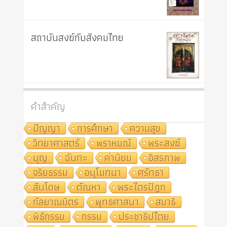
สถาบันสงฆ์กับสังคมไทย
คำสำคัญ
ปัญญา
การศึกษา
ความสุข
วิทยาศาสตร์
พราหมณ์
พระสงฆ์
บุญ
ฉันทะ
ค่านิยม
อิสรภาพ
จริยธรรม
อนุโมทนา
ศรัทธา
สันโดษ
ตัณหา
พระไตรปิฎก
กัลยาณมิตร
พุทธศาสนา
สมาธิ
พิธีกรรม
กรรม
ประชาธิปไตย