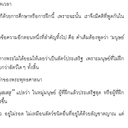
อดเวลา
 ก็ด้วยการศึกษาหรือการฝึกนี้ เพราะฉะนั้น เราจึงมีคติที่พูดกันใน
ัดข้อความอีกตอนหนึ่งที่สำคัญทิ้งไป คือ คำเต็มต้องพูดว่า
“มนุษย์
า ทางพระไม่ได้ยอมให้เลยว่าเป็นสัตว์ประเสริฐ เพราะมนุษย์ที่ไม่ฝึก
อยกว่าสัตว์ใดๆ ทั้งสิ้น
็นหลักของพระพุทธศาสนา
สฺเสสุ”
แปลว่า ในหมู่มนุษย์ ผู้ที่ฝึกแล้วประเสริฐสุด หรือผู้ที่ฝึก
ขึ้น
แล้ว อยู่ไม่รอด ไม่เหมือนสัตว์ชนิดอื่นที่อยู่ได้ด้วยสัญชาตญาณ แต่