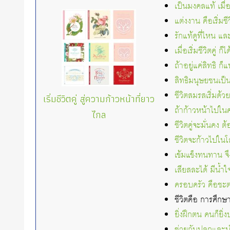
เป็นมงคลแท้ เมื่
แต่งงาน คือเริ่มช
รักแท้ดูที่ไหน แล
เมื่อเริ่มชีวิตคู่ 
ถ้าอยู่แค่สิทธิ ก็
สิทธิมนุษยชนเป็น
ชีวิตสมรสเริ่มด้
เริ่มชีวิตคู่ สู่ความก้าวหน้าที่ยาว
ถ้าก้าวหน้าไปในค
ไกล
ชีวิตคู่จะมั่นคง 
ชีวิตจะก้าวไปใน
เข้มแข็งทนทาน จึ
เสียสละได้ มีน้ำใ
ครอบครัว คือชะต
ชีวิตคือ การศึก
ยิ่งฝึกตน คนก็ยิ่ง
ช่วยกันปลูกและบ