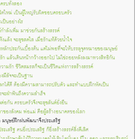
อครบทั้งสอง
ีวิตใหม่ เป็นผู้ใหญ่รับผิดชอบครอบครัว
ะเป็นอย่างไร
ก็ได้กำลังเพิ่ม มาช่วยกันสร้างสรรค์
แห้งแล้ง จะสุขสดใส เมื่อรักแท้ด้วยน้ำใจ
หลักประกันเบื้องต้น แต่ไม่พอที่จะให้บรรลุจุดหมายของมนุษย์
วยรัก แล้วเดินหน้ากว้างออกไป ไม่ใช่ถอยหลังลงมาทวงสิทธิกัน
วามรัก ชีวิตสมรสก็จะเป็นชีวิตแห่งการสร้างสรรค์
ต้องมีสัจจะเป็นฐาน
โลกได้ดี ต้องมีความสามารถปรับตัว และทำแบบฝึกหัดเป็น
งจะฝ่าฟันถึงความสำเร็จ
จต่อกัน ครอบครัวจึงจะสุขสันต์ยั่งยืน
าของสังคม พ่อแม่ คือผู้สร้างอนาคตของโลก
ษา มนุษย์ฝึกฝนพัฒนาจึงประเสริฐ
ประเสริฐ คนยิ่งประเสริฐ ก็ยิ่งสร้างสรรค์สิ่งดีเลิศ
ำรุงรักษาต้นไม้วิวาหมงคลให้เติบโตมั่นคง มีใบ ดอก และผลบริบูรณ์