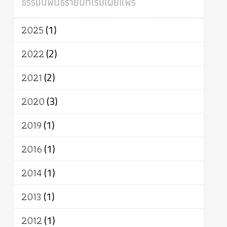
ธรรมนิพนธ์รายปีที่เริ่มเผยแพร่
ผู้บริโภค
ธรรมาธิปไตย
จักร
การแยกรัฐกับศาสนา
ธรรมชาติ
2025
(1)
เทคโนโลยี
คณะสงฆ์
การบวช
สิทธิ
พุทธบริษัท
เยาวชน
อาสาฬหบูชา
2022
(2)
พระเวท
มหายาน
อัตถะ
วัตถุเสพ
2021
(2)
วัฒนธรรม
เทวดา
ปราโมทย์
2020
(3)
2019
(1)
2016
(1)
2014
(1)
2013
(1)
2012
(1)