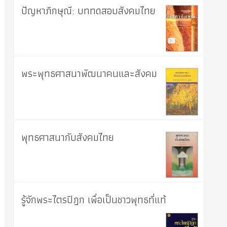
ปัญหาภิกษุณี: บททดสอบสังคมไทย
พระพุทธศาสนาพัฒนาคนและสังคม
พุทธศาสนากับสังคมไทย
รู้จักพระไตรปิฎก เพื่อเป็นชาวพุทธที่แท้