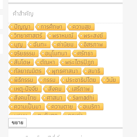
คำสำคัญ
ปัญญา
การศึกษา
ความสุข
วิทยาศาสตร์
พราหมณ์
พระสงฆ์
บุญ
ฉันทะ
ค่านิยม
อิสรภาพ
จริยธรรม
อนุโมทนา
ศรัทธา
สันโดษ
ตัณหา
พระไตรปิฎก
กัลยาณมิตร
พุทธศาสนา
สมาธิ
พิธีกรรม
กรรม
ประชาธิปไตย
วินัย
เหตุ-ปัจจัย
สังคม
เสรีภาพ
สังคมไทย
ศาสนา
Samādhi
ความเป็นมา
ความตาย
อเมริกา
พรหม
ตะวันตก
คุณค่า
ปฏิจจสมุปบาท
ศีล
อุตสาหกรรม
ขยาย
สถาบันสงฆ์
ศาสนาประจำชาติ
อินเดีย