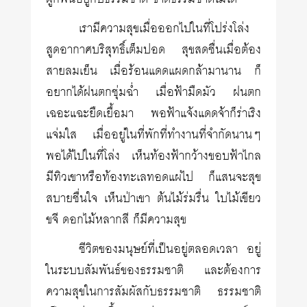
เรามีความสุขเมื่อออกไปในที่โปร่งโล่ง
สูดอากาศบริสุทธิ์เต็มปอด สุขสดชื่นเมื่อต้อง
สายลมเย็น เมื่อร้อนแดดแผดกล้ามานาน ก็
อยากได้ฝนตกชุ่มฉ่ำ เมื่อฟ้ามืดมัว ฝนตก
เฉอะแฉะยืดเยื้อมา พอฟ้าแจ้งแดดจ้าก็ร่าเริง
แจ่มใส เมื่ออยู่ในที่พักที่ทำงานที่จำกัดนานๆ
พอได้ไปในที่โล่ง เห็นท้องฟ้ากว้างขอบฟ้าไกล
มีทิวเขาหรือท้องทะเลทอดแผ่ไป ก็แสนจะสุข
สบายชื่นใจ เห็นป่าเขา ต้นไม้ร่มรื่น ใบไม้เขียว
ขจี ดอกไม้หลากสี ก็มีความสุข
ชีวิตของมนุษย์ที่เป็นอยู่ตลอดเวลา อยู่
ในระบบสัมพันธ์ของธรรมชาติ และต้องการ
ความสุขในการสัมผัสกับธรรมชาติ ธรรมชาติ