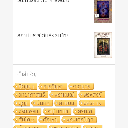
วัฒนธรรม กับ การพัฒนา
สถาบันสงฆ์กับสังคมไทย
คำสำคัญ
ปัญญา
การศึกษา
ความสุข
วิทยาศาสตร์
พราหมณ์
พระสงฆ์
บุญ
ฉันทะ
ค่านิยม
อิสรภาพ
จริยธรรม
อนุโมทนา
ศรัทธา
สันโดษ
ตัณหา
พระไตรปิฎก
กัลยาณมิตร
พุทธศาสนา
สมาธิ