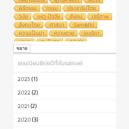
พิธีกรรม
กรรม
ประชาธิปไตย
วินัย
เหตุ-ปัจจัย
สังคม
เสรีภาพ
สังคมไทย
ศาสนา
Samādhi
ความเป็นมา
ความตาย
อเมริกา
พรหม
ตะวันตก
คุณค่า
ปฏิจจสมุปบาท
ศีล
อุตสาหกรรม
ขยาย
สถาบันสงฆ์
ศาสนาประจำชาติ
ธรรมนิพนธ์รายปีที่เริ่มเผยแพร่
อินเดีย
ผู้บริโภค
ธรรมาธิปไตย
จักร
การแยกรัฐกับศาสนา
ธรรมชาติ
2025
(1)
เทคโนโลยี
คณะสงฆ์
การบวช
สิทธิ
พุทธบริษัท
เยาวชน
2022
(2)
อาสาฬหบูชา
พระเวท
มหายาน
2021
(2)
อัตถะ
วัตถุเสพ
วัฒนธรรม
เทวดา
ปราโมทย์
2020
(3)