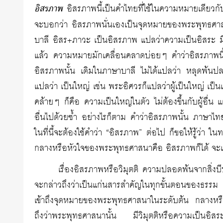
อิสรภาพ
อิสรภาพนี้เป็นคำไทยที่ใช้ในความหมายเดียวกับ
จะบอกว่า อิสรภาพนั่นเองเป็นจุดหมายของพระพุทธศาสนา
บาลี อิสร+ภาวะ เป็นอิสรภาพ แปลว่าความเป็นอิสระ มีข
แล้ว ความหมายมักเคลื่อนคลาดบ่อยๆ คำว่าอิสรภาพนี้ก
อิสรภาพนั้น เดิมในภาษาบาลี ไม่ได้แปลว่า หลุดพ้นป
แปลว่า เป็นใหญ่ เช่น พระอิศวรก็แปลว่าผู้เป็นใหญ่ เป็
คล้ายๆ ก็คือ ความเป็นใหญ่ในตัว ไม่ต้องขึ้นกับผู้อื่น 
อื่นไปด้วยซ้ำ อย่างไรก็ตาม คำว่าอิสรภาพนั้น ภาษาไทย
ในที่นี้จะต้องใช้คำว่า “อิสรภาพ” ต่อไป ก็ขอให้รู้ว่า ใ
กลางหรือหัวใจของพระพุทธศาสนาคือ อิสรภาพก็ได้ จะเป็นวิ
เรื่องอิสรภาพหรือวิมุตติ ความปลอดพ้นจากสิ่งบีบค
จะกล่าวถึงว่าเป็นแก่นสารสำคัญในทุกขั้นตอนของธรรม ไ
เข้าถึงจุดหมายของพระพุทธศาสนาในระดับต้น กลางหรือป
ถึงว่าพระพุทธศาสนานั้น มีวิมุตติหรือความเป็นอิ