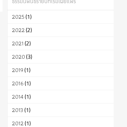
ธรรมนิพนธ์รายปีที่เริ่มเผยแพร่
ผู้บริโภค
ธรรมาธิปไตย
จักร
การแยกรัฐกับศาสนา
ธรรมชาติ
2025
(1)
เทคโนโลยี
คณะสงฆ์
การบวช
สิทธิ
พุทธบริษัท
เยาวชน
อาสาฬหบูชา
2022
(2)
พระเวท
มหายาน
อัตถะ
วัตถุเสพ
2021
(2)
วัฒนธรรม
เทวดา
ปราโมทย์
2020
(3)
2019
(1)
2016
(1)
2014
(1)
2013
(1)
2012
(1)