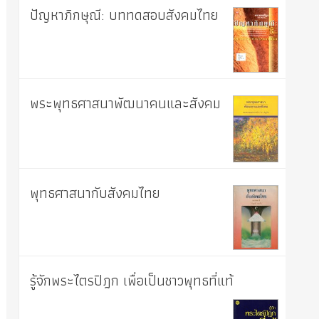
ปัญหาภิกษุณี: บททดสอบสังคมไทย
พระพุทธศาสนาพัฒนาคนและสังคม
พุทธศาสนากับสังคมไทย
รู้จักพระไตรปิฎก เพื่อเป็นชาวพุทธที่แท้