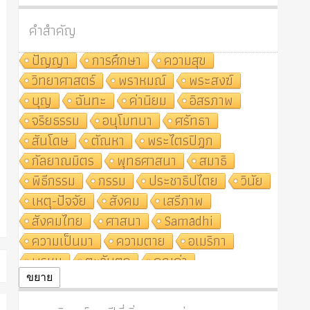
คำสำคัญ
ปัญญา
การศึกษา
ความสุข
วิทยาศาสตร์
พราหมณ์
พระสงฆ์
บุญ
ฉันทะ
ค่านิยม
อิสรภาพ
จริยธรรม
อนุโมทนา
ศรัทธา
สันโดษ
ตัณหา
พระไตรปิฎก
กัลยาณมิตร
พุทธศาสนา
สมาธิ
พิธีกรรม
กรรม
ประชาธิปไตย
วินัย
เหตุ-ปัจจัย
สังคม
เสรีภาพ
สังคมไทย
ศาสนา
Samādhi
ความเป็นมา
ความตาย
อเมริกา
พรหม
ตะวันตก
คุณค่า
ปฏิจจสมุปบาท
ศีล
อุตสาหกรรม
ขยาย
สถาบันสงฆ์
ศาสนาประจำชาติ
อินเดีย