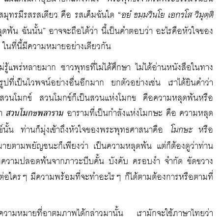
อยํ ธมฺมวินโย เอกรโส วิมุตฺติ
มุทรมีรสรสเดียว คือ รสเค็มฉันใด “
ลุดพ้น ฉันนั้น” อาจจะถือได้ว่า นี้เป็นคำตอบว่า อะไรคือหัวใจของ
ในที่นี้มีความหมายอย่างเดียวกัน
่าไม่รู้แพร่หลายมาก ชาวพุทธที่ไม่ได้ศึกษา ไม่ได้อ่านหนังสือในทาง
ูปที่เป็นไวพจน์อย่างอื่นอีกมาก ยกตัวอย่างเช่น เราได้ยินคำว่า
่งในสวนโมกข์ สวนโมกข์ก็เป็นสวนแห่งโมกข คือความหลุดพ้นหรือ
่า
สวนโมกขพลาราม
อารามที่เป็นกำลังแห่งโมกษะ คือ ความหลุด
โมกษะ
นโมกข์นั้น ท่านก็มุ่งเข้าถึงหัวใจของพระพุทธศาสนาคือ
หรือ
หมายตามพยัญชนะก็เพียงว่า เป็นความหลุดพ้น แต่ก็ต้องดูว่าท่าน
ึงความปลอดพ้นจากภาวะบีบคั้น บังคับ ครอบงำ จำกัด ขัดขวาง
 ต่อใครๆ มีความพร้อมที่จะทำอะไรๆ ก็ได้ตามต้องการหรือตามที่
วามหมายที่อาตมภาพได้กล่าวมานั้น เรามักจะใช้ภาษาไทยว่า