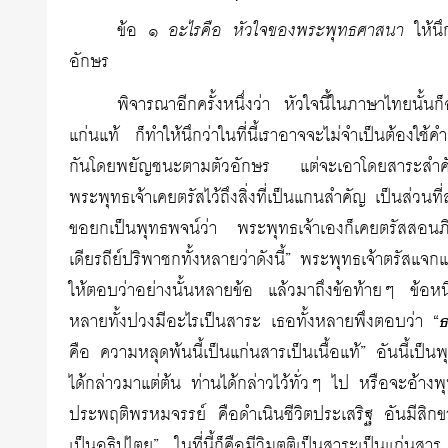
ข้อ ๑
อะไรคือ หัวใจของพระพุทธศาสนา
ให้นึก
อักษร
พิจารณาอีกครั้งหนึ่งว่า หัวใจนี้ในภาษาไทยนั้นก็
แก่นแท้ ก็ทำให้นึกว่าในที่นี้เราอาจจะไม่จำเป็นต้องใ
กันโดยพยัญชนะตามตัวอักษร แต่จะเอาโดยสาระสำคัญ
พระพุทธเจ้าเคยตรัสไว้ถึงสิ่งที่เป็นแกนสำคัญ เป็นส่วน
ขอยกเป็นพุทธพจน์ว่า พระพุทธเจ้าเองก็เคยตรัสสอนภ
เดียรถีย์ปริพาชกทั้งหลายว่าดังนี้” พระพุทธเจ้าตรัสแจก
ให้ตอบว่าอย่างนั้นหลายข้อ แล้วมาถึงข้อท้ายๆ ข้อหน
หลายทั้งปวงมีอะไรเป็นสาระ เธอทั้งหลายพึงตอบว่า “
ธ
คือ ความหลุดพ้นนี้เป็นแก่นสารเป็นเนื้อแท้” อันนี้เป
ได้กล่าวมาแต่ต้น ท่านได้กล่าวไว้ทั่วๆ ไป หรือจะอ้างพุท
ประพฤติพรหมจรรย์ คือดำเนินชีวิตประเสริฐ อันมีสิกข
เป็นอธิปไตย” ในที่นี้ก็คือมีวิมุตติเป็นสาระเป็นแก่นส