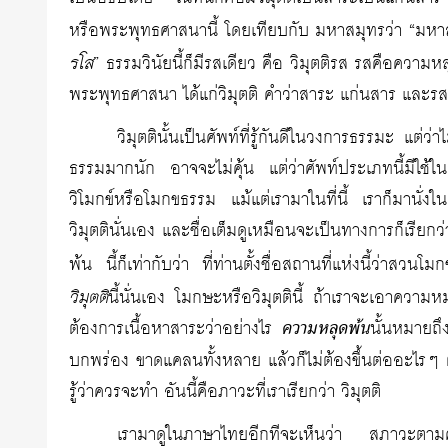
หรือพระพุทธศาสนานี้ โดยเทียบกับ มหาสมุทรว่า “มหาส
รโส
” ธรรมวินัยนี้ก็มีรสเดียว คือ วิมุตติรส รสคือความห
พระพุทธศาสนา ได้แก่วิมุตติ คำว่าสาระ แก่นสาร และรส 
วิมุตตินั้นเป็นศัพท์ที่รู้กันดีในวงการธรรมะ แต่ว
ธรรมมากนัก อาจจะไม่คุ้น แต่ว่าศัพท์ประเภทนี้มีใช้ในร
วิโมกข์หรือโมกขธรรม แม้แต่เรามาในที่นี้ เราก็มานั
วิมุตตินั่นเอง และชื่อเต็มดูเหมือนจะเป็นทางการก็เรียกว
พ้น นี้ก็เท่ากับว่า ที่ท่านตั้งชื่อสถานที่แห่งนี้ว่าสว
วิมุตติ
นี้นั่นเอง โมกษะหรือวิมุตตินี้ ถ้าเราจะเอาความ
ต้องการเนื้อหาสาระว่าอย่างไร
ความหลุดพ้น
นั้นหมายถ
บกพร่อง ขาดแคลนทั้งหลาย แล้วก็ไม่ต้องขึ้นต่ออะไรๆ
รู้ว่าควรจะทำ อันนี้คือภาวะที่เราเรียกว่า วิมุตติ
เรามาดูในภาษาไทยอีกทีจะเห็นว่า สภาวะตามค