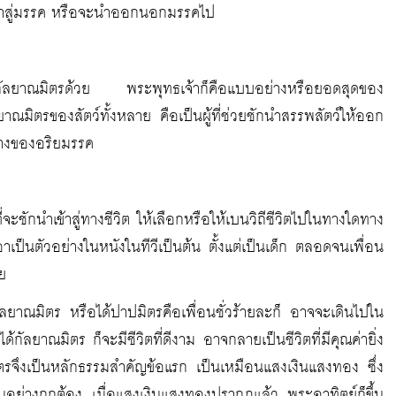
ข้าสู่มรรค หรือจะนำออกนอกมรรคไป
ัลยาณมิตรด้วย พระพุทธเจ้าก็คือแบบอย่างหรือยอดสุดของ
ยาณมิตรของสัตว์ทั้งหลาย คือเป็นผู้ที่ช่วยชักนำสรรพสัตว์ให้ออก
นทางของอริยมรรค
่จะชักนำเข้าสู่ทางชีวิต ให้เลือกหรือให้เบนวิถีชีวิตไปในทางใดทาง
อาเป็นตัวอย่างในหนังในทีวีเป็นต้น ตั้งแต่เป็นเด็ก ตลอดจนเพื่อน
าย
ีกัลยาณมิตร หรือได้ปาปมิตรคือเพื่อนชั่วร้ายละก็ อาจจะเดินไปใน
ัลยาณมิตร ก็จะมีชีวิตที่ดีงาม อาจกลายเป็นชีวิตที่มีคุณค่ายิ่ง
ตรจึงเป็นหลักธรรมสำคัญข้อแรก เป็นเหมือนแสงเงินแสงทอง ซึ่ง
เดินอย่างถูกต้อง เมื่อแสงเงินแสงทองปรากฏแล้ว พระอาทิตย์ก็ขึ้น