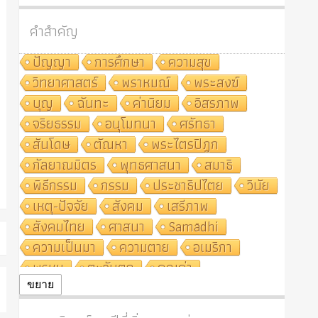
คำสำคัญ
ปัญญา
การศึกษา
ความสุข
วิทยาศาสตร์
พราหมณ์
พระสงฆ์
บุญ
ฉันทะ
ค่านิยม
อิสรภาพ
จริยธรรม
อนุโมทนา
ศรัทธา
สันโดษ
ตัณหา
พระไตรปิฎก
กัลยาณมิตร
พุทธศาสนา
สมาธิ
พิธีกรรม
กรรม
ประชาธิปไตย
วินัย
เหตุ-ปัจจัย
สังคม
เสรีภาพ
สังคมไทย
ศาสนา
Samādhi
ความเป็นมา
ความตาย
อเมริกา
พรหม
ตะวันตก
คุณค่า
ปฏิจจสมุปบาท
ศีล
อุตสาหกรรม
ขยาย
สถาบันสงฆ์
ศาสนาประจำชาติ
อินเดีย