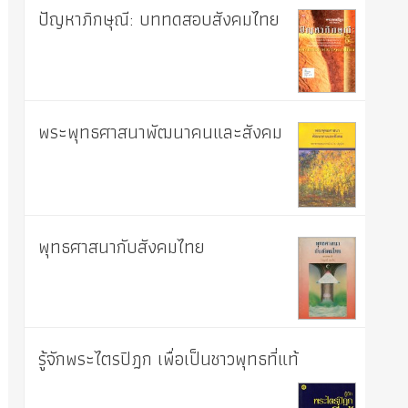
ปัญหาภิกษุณี: บททดสอบสังคมไทย
พระพุทธศาสนาพัฒนาคนและสังคม
พุทธศาสนากับสังคมไทย
รู้จักพระไตรปิฎก เพื่อเป็นชาวพุทธที่แท้