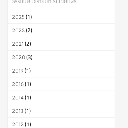
ธรรมนิพนธ์รายปีที่เริ่มเผยแพร่
ผู้บริโภค
ธรรมาธิปไตย
จักร
การแยกรัฐกับศาสนา
ธรรมชาติ
2025
(1)
เทคโนโลยี
คณะสงฆ์
การบวช
สิทธิ
พุทธบริษัท
เยาวชน
อาสาฬหบูชา
2022
(2)
พระเวท
มหายาน
อัตถะ
วัตถุเสพ
2021
(2)
วัฒนธรรม
เทวดา
ปราโมทย์
2020
(3)
2019
(1)
2016
(1)
2014
(1)
2013
(1)
2012
(1)