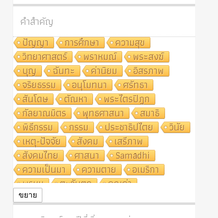
คำสำคัญ
ปัญญา
การศึกษา
ความสุข
วิทยาศาสตร์
พราหมณ์
พระสงฆ์
บุญ
ฉันทะ
ค่านิยม
อิสรภาพ
จริยธรรม
อนุโมทนา
ศรัทธา
สันโดษ
ตัณหา
พระไตรปิฎก
กัลยาณมิตร
พุทธศาสนา
สมาธิ
พิธีกรรม
กรรม
ประชาธิปไตย
วินัย
เหตุ-ปัจจัย
สังคม
เสรีภาพ
สังคมไทย
ศาสนา
Samādhi
ความเป็นมา
ความตาย
อเมริกา
พรหม
ตะวันตก
คุณค่า
ปฏิจจสมุปบาท
ศีล
อุตสาหกรรม
ขยาย
สถาบันสงฆ์
ศาสนาประจำชาติ
อินเดีย