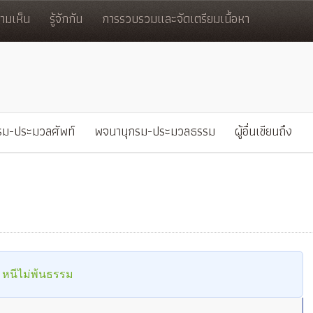
มเห็น
รู้จักกัน
การรวบรวมและจัดเตรียมเนื้อหา
รม-ประมวลศัพท์
พจนานุกรม-ประมวลธรรม
ผู้อื่นเขียนถึง
ี หนีไม่พ้นธรรม