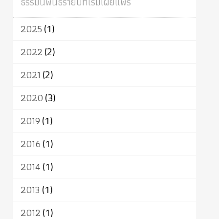
ธรรมนิพนธ์รายปีที่เริ่มเผยแพร่
ผู้บริโภค
ธรรมาธิปไตย
จักร
การแยกรัฐกับศาสนา
ธรรมชาติ
2025
(1)
เทคโนโลยี
คณะสงฆ์
การบวช
สิทธิ
พุทธบริษัท
เยาวชน
อาสาฬหบูชา
2022
(2)
พระเวท
มหายาน
อัตถะ
วัตถุเสพ
2021
(2)
วัฒนธรรม
เทวดา
ปราโมทย์
2020
(3)
2019
(1)
2016
(1)
2014
(1)
2013
(1)
2012
(1)