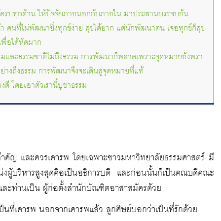
้ครบทุกด้าน ให้ปัจจัยภายนอกกับภายใน มาประสานบรรจบกัน
า คนที่ไม่พัฒนายิ่งทุกข์ง่าย สุขได้ยาก แต่นักพัฒนาตน เจอทุกข์ก็สุข
พื่อได้หัดมาก
ิตสังคมและธรรมชาติไม่ถึงธรรม การพัฒนาก็พลาดเพราะจุดหมายยังพร่า
่างถึงธรรม การพัฒนาจึงจะเดินสู่จุดหมายที่แท้
งดี โดยเอาตัวเรานี้บูชาธรรม
ุคคลสำคัญ และควรเคารพ โดยเฉพาะชาวมหาวิทยาลัยธรรมศาสตร์ มี
่งผู้บริหารสูงสุดคือเป็นอธิการบดี และก่อนนั้นก็เป็นคณบดีคณะ
และท่านเป็น ผู้ก่อตั้งสำนักบัณฑิตอาสาสมัครด้วย
ป็นที่เคารพ นอกจากเคารพแล้ว ลูกศิษย์บอกว่าเป็นที่รักด้วย