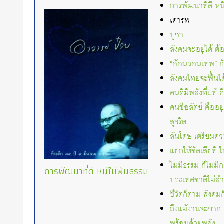
การพัฒนาที่ดี หน
เคารพ
บูชา
สังคมจะอยู่ได้ ต
“อ้อนวอนเทพ” กั
สังคมไทยจะฟื้นไ
คนดีมีพลังที่แท้
คนซื่อสัตย์ คืออ
สุจริต
สันโดษ เตรียมคว
แยกให้ชัดเสียที
ไม่มีธรรม ก็ไม่
การพัฒนาที่ดี หนีไม่พ้นธรรม
ประเทศชาติไม่สำเ
ชีวิตก็ตาม สังคม
ถึงแม้งานจะยาก แ
พร้อมด้วยพลัง