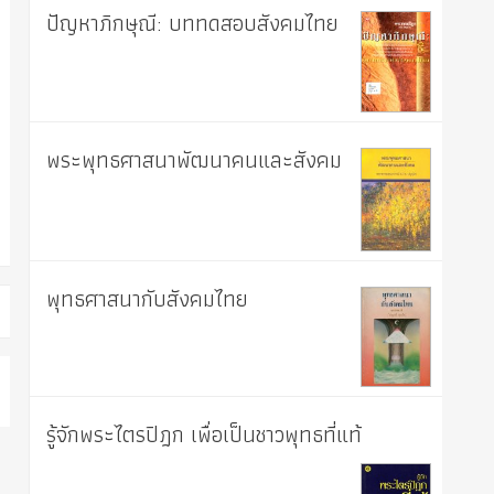
ปัญหาภิกษุณี: บททดสอบสังคมไทย
พระพุทธศาสนาพัฒนาคนและสังคม
พุทธศาสนากับสังคมไทย
รู้จักพระไตรปิฎก เพื่อเป็นชาวพุทธที่แท้