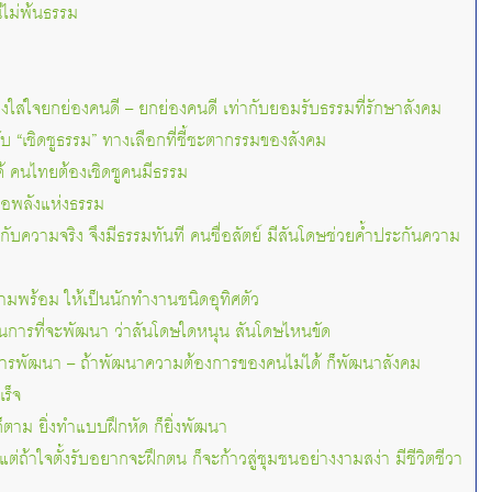
ีไม่พ้นธรรม
้องใส่ใจยกย่องคนดี – ยกย่องคนดี เท่ากับยอมรับธรรมที่รักษาสังคม
บ “เชิดชูธรรม” ทางเลือกที่ชี้ชะตากรรมของสังคม
ด้ คนไทยต้องเชิดชูคนมีธรรม
 คือพลังแห่งธรรม
ยู่กับความจริง จึงมีธรรมทันที คนซื่อสัตย์ มีสันโดษช่วยค้ำประกันความ
ามพร้อม ให้เป็นนักทำงานชนิดอุทิศตัว
 ในการที่จะพัฒนา ว่าสันโดษใดหนุน สันโดษไหนขัด
มีการพัฒนา – ถ้าพัฒนาความต้องการของคนไม่ได้ ก็พัฒนาสังคม
ร็จ
ก็ตาม ยิ่งทำแบบฝึกหัด ก็ยิ่งพัฒนา
ต่ถ้าใจตั้งรับอยากจะฝึกตน ก็จะก้าวสู่ชุมชนอย่างงามสง่า มีชีวิตชีวา