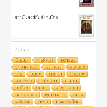
สถาบันสงฆ์กับสังคมไทย
คำสำคัญ
ปัญญา
การศึกษา
ความสุข
วิทยาศาสตร์
พราหมณ์
พระสงฆ์
บุญ
ฉันทะ
ค่านิยม
อิสรภาพ
จริยธรรม
อนุโมทนา
ศรัทธา
สันโดษ
ตัณหา
พระไตรปิฎก
กัลยาณมิตร
พุทธศาสนา
สมาธิ
พิธีกรรม
กรรม
ประชาธิปไตย