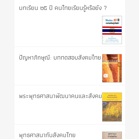
บทเรียน ๒๕ ปี คนไทยเรียนรู้หรือยัง ?
ปัญหาภิกษุณี: บททดสอบสังคมไทย
พระพุทธศาสนาพัฒนาคนและสังคม
พุทธศาสนากับสังคมไทย