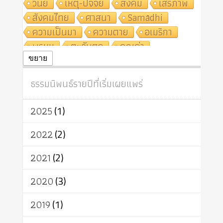
วินัย
เหตุ-ปัจจัย
สังคม
เสรีภาพ
สังคมไทย
ศาสนา
Samādhi
ความเป็นมา
ความตาย
อเมริกา
พรหม
ตะวันตก
คุณค่า
ปฏิจจสมุปบาท
ศีล
อุตสาหกรรม
ขยาย
สถาบันสงฆ์
ศาสนาประจำชาติ
ธรรมนิพนธ์รายปีที่เริ่มเผยแพร่
อินเดีย
ผู้บริโภค
ธรรมาธิปไตย
จักร
การแยกรัฐกับศาสนา
ธรรมชาติ
2025
(1)
เทคโนโลยี
คณะสงฆ์
การบวช
สิทธิ
พุทธบริษัท
เยาวชน
2022
(2)
อาสาฬหบูชา
พระเวท
มหายาน
2021
(2)
อัตถะ
วัตถุเสพ
วัฒนธรรม
เทวดา
ปราโมทย์
2020
(3)
2019
(1)