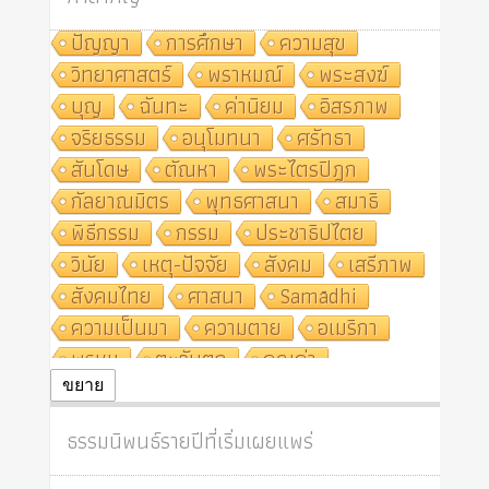
ปัญญา
การศึกษา
ความสุข
วิทยาศาสตร์
พราหมณ์
พระสงฆ์
บุญ
ฉันทะ
ค่านิยม
อิสรภาพ
จริยธรรม
อนุโมทนา
ศรัทธา
สันโดษ
ตัณหา
พระไตรปิฎก
กัลยาณมิตร
พุทธศาสนา
สมาธิ
พิธีกรรม
กรรม
ประชาธิปไตย
วินัย
เหตุ-ปัจจัย
สังคม
เสรีภาพ
สังคมไทย
ศาสนา
Samādhi
ความเป็นมา
ความตาย
อเมริกา
พรหม
ตะวันตก
คุณค่า
ปฏิจจสมุปบาท
ศีล
อุตสาหกรรม
ขยาย
สถาบันสงฆ์
ศาสนาประจำชาติ
ธรรมนิพนธ์รายปีที่เริ่มเผยแพร่
อินเดีย
ผู้บริโภค
ธรรมาธิปไตย
จักร
การแยกรัฐกับศาสนา
ธรรมชาติ