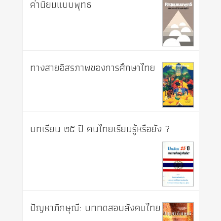
ค่านิยมแบบพุทธ
ทางสายอิสรภาพของการศึกษาไทย
บทเรียน ๒๕ ปี คนไทยเรียนรู้หรือยัง ?
ปัญหาภิกษุณี: บททดสอบสังคมไทย